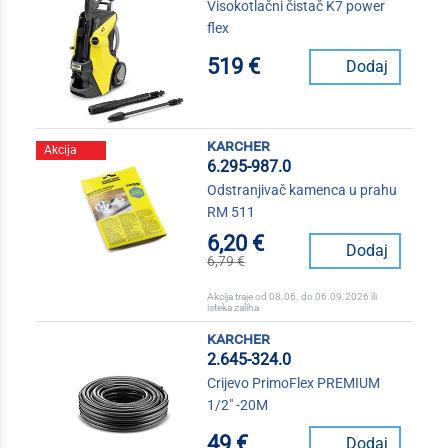
Visokotlačni čistač K7 power
flex
519 €
Dodaj
karcher
Akcija
6.295-987.0
Odstranjivač kamenca u prahu
RM 511
6,20 €
Dodaj
6,79 €
Akcija traje od 08.06. do 06.09.2026 ili
isteka zaliha
karcher
2.645-324.0
Crijevo PrimoFlex PREMIUM
1/2" -20M
49 €
Dodaj