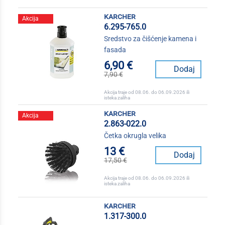
karcher
Akcija
6.295-765.0
Sredstvo za čišćenje kamena i
fasada
6,90 €
Dodaj
7,90 €
Akcija traje od 08.06. do 06.09.2026 ili
isteka zaliha
karcher
Akcija
2.863-022.0
Četka okrugla velika
13 €
Dodaj
17,50 €
Akcija traje od 08.06. do 06.09.2026 ili
isteka zaliha
karcher
1.317-300.0