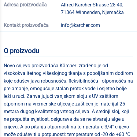
Adresa proizvođača
Alfred-Kärcher-Strasse 28-40,
71364 Winnenden, Njemačka
Kontakt proizvođača
info@karcher.com
O proizvodu
Novo crijevo proizvođača Kärcher izrađeno je od
visokokvalitetnog višeslojnog tkanja s poboljšanim dodirom
koje oduševljava robusnošću, fleksibilnošću i otpornošću na
prelamanje, omogućuje stalan protok vode i osjetno bolje
leži u ruci. Zahvaljujući vanjskom sloju s UV zaštitom
otpornom na vremenske utjecaje zaštićen je materijal 25
metara dugog kvalitetnog vrtnog crijeva. A srednji sloj, koji
ne propušta svjetlost, osigurava da se ne stvaraju alge u
crijevu. A po pitanju otpornosti na temperature 3/4" crijevo
može oduševiti u potpunosti: temperature od -20 do +60 °C