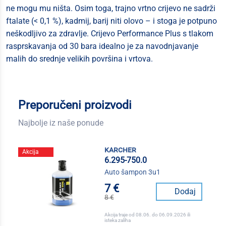
ne mogu mu ništa. Osim toga, trajno vrtno crijevo ne sadrži
ftalate (< 0,1 %), kadmij, barij niti olovo – i stoga je potpuno
neškodljivo za zdravlje. Crijevo Performance Plus s tlakom
rasprskavanja od 30 bara idealno je za navodnjavanje
malih do srednje velikih površina i vrtova.
Preporučeni proizvodi
Najbolje iz naše ponude
karcher
Akcija
6.295-750.0
Auto šampon 3u1
7 €
Dodaj
8 €
Akcija traje od 08.06. do 06.09.2026 ili
isteka zaliha