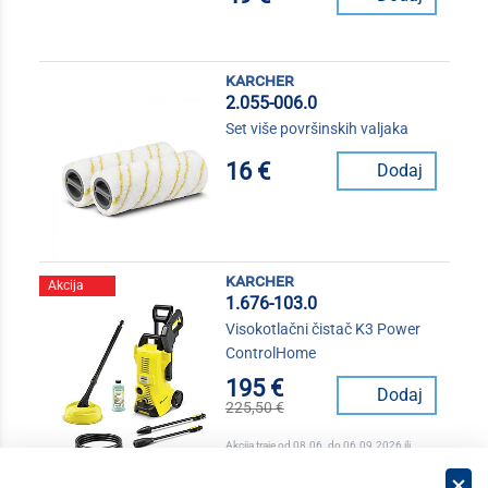
karcher
2.055-006.0
Set više površinskih valjaka
16 €
Dodaj
karcher
Akcija
1.676-103.0
Visokotlačni čistač K3 Power
ControlHome
195 €
Dodaj
225,50 €
Akcija traje od 08.06. do 06.09.2026 ili
isteka zaliha