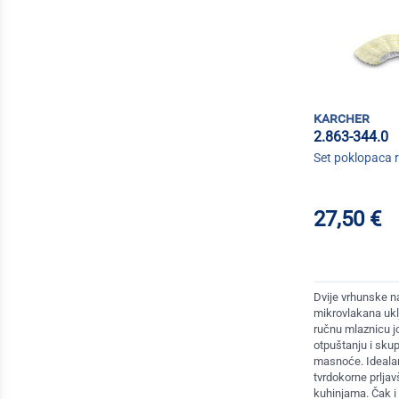
karcher
2.863-344.0
Set poklopaca 
27,50 €
Dvije vrhunske n
mikrovlakana ukl
ručnu mlaznicu j
otpuštanju i skupl
masnoće. Idealan
tvrdokorne prlja
kuhinjama. Čak i 