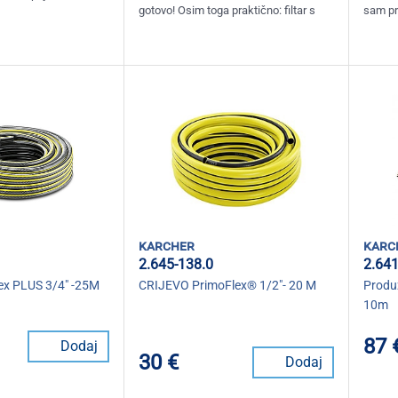
gotovo! Osim toga praktično: filtar s
sam pro
karcher
karc
2.645-138.0
2.641
lex PLUS 3/4" -25M
CRIJEVO PrimoFlex® 1/2"- 20 M
Produž
10m
87 
Dodaj
30 €
Dodaj