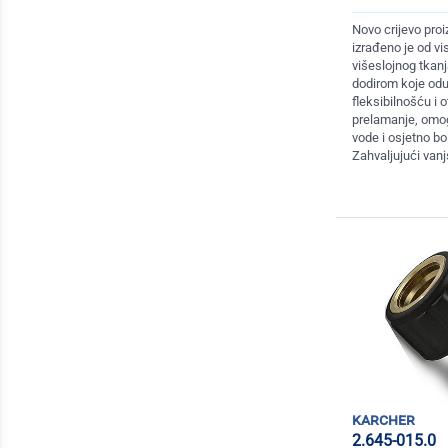
Novo crijevo pro
izrađeno je od v
višeslojnog tkan
dodirom koje odu
fleksibilnošću i 
prelamanje, omog
vode i osjetno bol
Zahvaljujući van
karcher
2.645-015.0