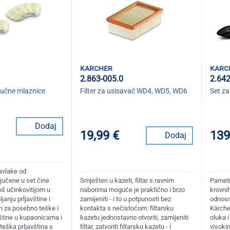
karcher
karc
2.863-005.0
2.642
ručne mlaznice
Filter za usisavač WD4, WD5, WD6
Set za
Dodaj
19,99 €
139
Dodaj
avlake od
jučene u set čine
Smješten u kazeti, filtar s ravnim
Pametn
oš učinkovitijom u
naborima moguće je praktično i brzo
krovnih
janju prljavštine i
zamijeniti - i to u potpunosti bez
odnosn
 za posebno teške i
kontakta s nečistoćom: filtarsku
Kärche
vštine u kupaonicama i
kazetu jednostavno otvoriti, zamijeniti
oluka i
teška prljavština s
filtar, zatvoriti filtarsku kazetu - i
visoki