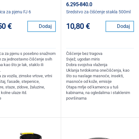
6.295-840.0
ca za pjenu FJ 6
Sredstvo za čišćenje stakla 500ml
50 €
10,80 €
Dodaj
Dodaj
ca za pjenu s posebno snažnom
Čišćenje bez tragova
 za jednostavno čišćenje svih
Svjež, ugodan miris
a kao što je lak, staklo ili
Dobra svojstva vlaženja
.
Uklanja tvrdokorna onečišćenja, kao
 za vozila, zimske vrtove, vrtni
što su naslage masnoće, insekti,
taj, fasade, stepenice,
masnoće od kože, emisije
, staze, zidove, žaluzine,
Otapa mrlje od kamenca u tuš
 kolne ulaze itd.
kabinama, na ogledalima i staklenim
e
površinama