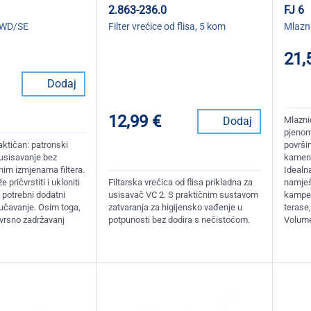
2.863-236.0
FJ 6
r WD/SE
Filter vrećice od flisa, 5 kom
Mlazni
21,
Dodaj
12,99 €
Dodaj
Mlazni
pjenom
aktičan: patronski
površin
 usisavanje bez
kamen
nim izmjenama filtera.
Idealna
 pričvrstiti i ukloniti
Filtarska vrećica od flisa prikladna za
namješ
 potrebni dodatni
usisavač VC 2. S praktičnim sustavom
kampere
jučavanje. Osim toga,
zatvaranja za higijensko vađenje u
terase,
izvrsno zadržavanj
potpunosti bez dodira s nečistoćom.
Volum