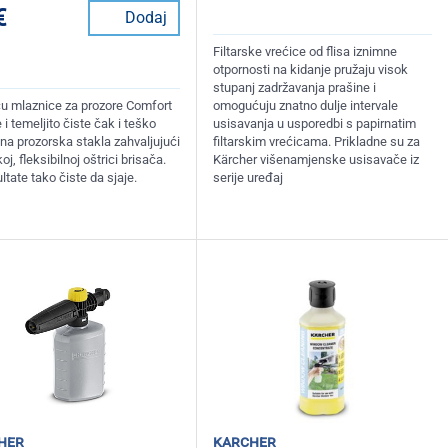
€
Dodaj
Filtarske vrećice od flisa iznimne
otpornosti na kidanje pružaju visok
stupanj zadržavanja prašine i
 mlaznice za prozore Comfort
omogućuju znatno dulje intervale
 i temeljito čiste čak i teško
usisavanja u usporedbi s papirnatim
na prozorska stakla zahvaljujući
filtarskim vrećicama. Prikladne su za
j, fleksibilnoj oštrici brisača.
Kärcher višenamjenske usisavače iz
ltate tako čiste da sjaje.
serije uređaj
her
karcher