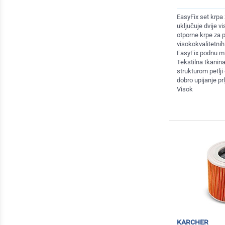
EasyFix set krpa
uključuje dvije v
otporne krpe za 
visokokvalitetnih
EasyFix podnu ml
Tekstilna tkani
strukturom petlj
dobro upijanje prl
Visok
karcher