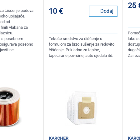
25 
10 €
 za čišćenje podova
Dodaj
isoko upijajuće,
pod od
 finih vlakana za
aznicu.
Pomoću
na s posebnom
Tekuće sredstvo za čišćenje s
lako se
i osigurava posebno
formulom za brzo sušenje za redovito
dostup
javštine.
čišćenje. Prikladno za tepihe,
dugačko
tapecirane površine, auto sjedala itd.
Za rezu
karcher
karc