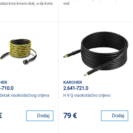
lazi kroz krovni oluk, a da koris
vod
her
karcher
-710.0
2.641-721.0
etak visokotlačnog crijeva
H 9 Q visokotlačno crijevo
€
79 €
Dodaj
Dodaj