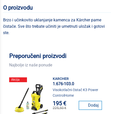
O proizvodu
Brzo i učinkovito uklanjanje kamenca za Kärcher parne
čistače. Sve što trebate učiniti je umetnuti uložak i gotovi
ste.
Preporučeni proizvodi
Najbolje iz naše ponude
karcher
Akcija
1.676-103.0
Visokotlačni čistač K3 Power
ControlHome
195 €
Dodaj
225,50 €