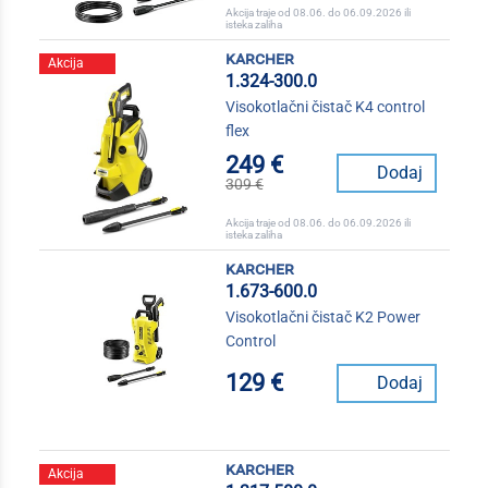
Akcija traje od 08.06. do 06.09.2026 ili
isteka zaliha
karcher
Akcija
1.324-300.0
Visokotlačni čistač K4 control
flex
249 €
Dodaj
309 €
Akcija traje od 08.06. do 06.09.2026 ili
isteka zaliha
karcher
1.673-600.0
Visokotlačni čistač K2 Power
Control
129 €
Dodaj
karcher
Akcija