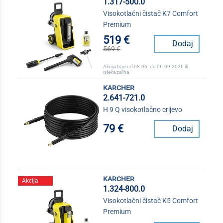
1.317-500.0
Visokotlačni čistač K7 Comfort
Premium
519 €
Dodaj
569 €
Akcija traje od 08.06. do 06.09.2026 ili
isteka zaliha
karcher
2.641-721.0
H 9 Q visokotlačno crijevo
79 €
Dodaj
karcher
Akcija
1.324-800.0
Visokotlačni čistač K5 Comfort
Premium