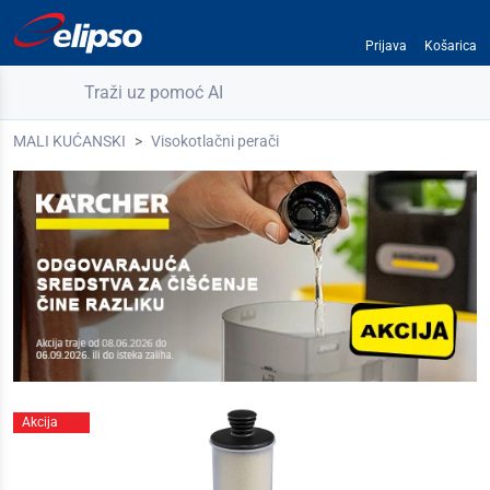
Prijava
Košarica
Traži uz pomoć AI
MALI KUĆANSKI
Visokotlačni perači
Akcija