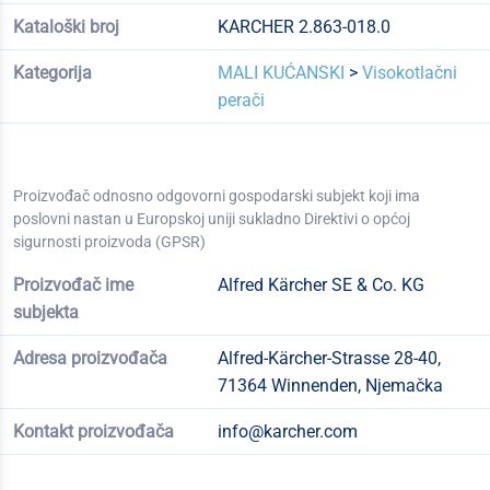
Kataloški broj
KARCHER 2.863-018.0
Kategorija
MALI KUĆANSKI
>
Visokotlačni
perači
Proizvođač odnosno odgovorni gospodarski subjekt koji ima
poslovni nastan u Europskoj uniji sukladno Direktivi o općoj
sigurnosti proizvoda (GPSR)
Proizvođač ime
Alfred Kärcher SE & Co. KG
subjekta
Adresa proizvođača
Alfred-Kärcher-Strasse 28-40,
71364 Winnenden, Njemačka
Kontakt proizvođača
info@karcher.com