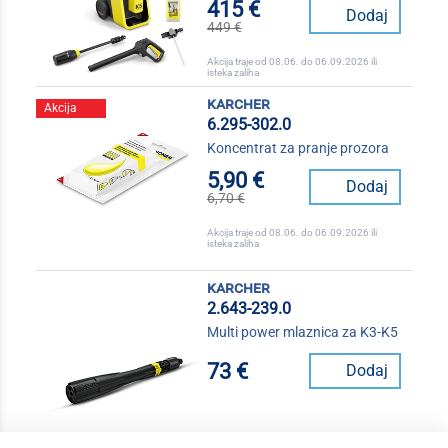
415 €
Dodaj
449 €
Akcija traje od 08.06. do 06.09.2026 ili
isteka zaliha
karcher
Akcija
6.295-302.0
Koncentrat za pranje prozora
5,90 €
Dodaj
6,70 €
Akcija traje od 08.06. do 06.09.2026 ili
isteka zaliha
karcher
2.643-239.0
Multi power mlaznica za K3-K5
73 €
Dodaj