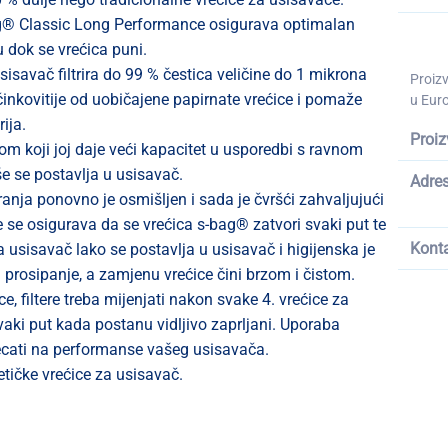
bag® Classic Long Performance osigurava optimalan
 dok se vrećica puni.
 usisavač filtrira do 99 % čestica veličine do 1 mikrona
Proiz
činkovitije od uobičajene papirnate vrećice i pomaže
u Euro
ija.
Proiz
m koji joj daje veći kapacitet u usporedbi s ravnom
še se postavlja u usisavač.
Adre
ranja ponovno je osmišljen i sada je čvršći zahvaljujući
me se osigurava da se vrećica s-bag® zatvori svaki put te
Kont
a usisavač lako se postavlja u usisavač i higijenska je
i prosipanje, a zamjenu vrećice čini brzom i čistom.
, filtere treba mijenjati nakon svake 4. vrećice za
svaki put kada postanu vidljivo zaprljani. Uporaba
ecati na performanse vašeg usisavača.
tičke vrećice za usisavač.