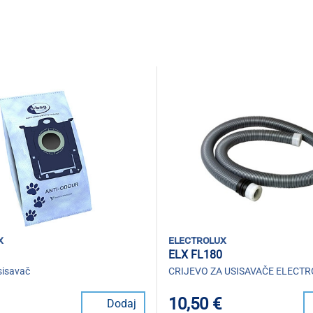
x
electrolux
S
ELX FL180
sisavač
CRIJEVO ZA USISAVAČE ELECT
10,50 €
Dodaj