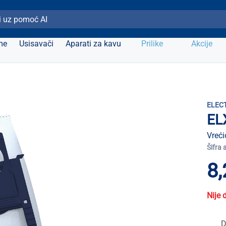
ži Elipso
me
Usisavači
Aparati za kavu
Prilike
Akcije
ELEC
EL
Vreći
Šifra 
8,
Nije 
D