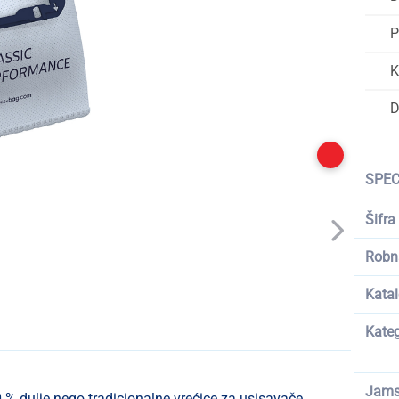
P
K
D
SPEC
Šifra
Robn
Katal
Kateg
Jams
 % dulje nego tradicionalne vrećice za usisavače.