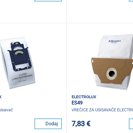
x
electrolux
ES49
sisavač
VREČICE ZA USISAVAČE ELECTR
7,83 €
Dodaj