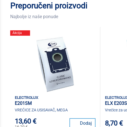
Preporučeni proizvodi
Najbolje iz naše ponude
Akcija
electrolux
electrolu
E201SM
ELX E203
VREĆICE ZA USISAVAČ, MEGA
Vrećice za u
13,60 €
8,70 €
Dodaj
16,20 €