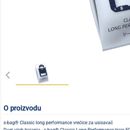
O proizvodu
s-bag® Classic long performance vrećice za usisavač
Dugi vijek trajanja - s-bag® Classic Long Performance traje 50