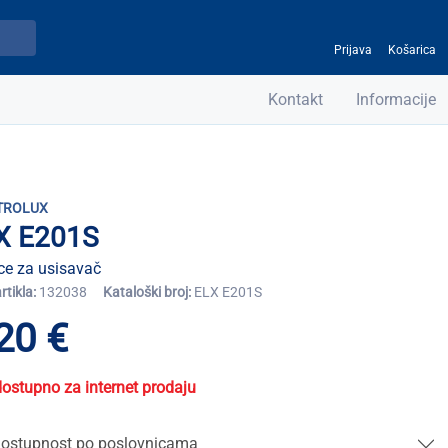
Prijava
Košarica
Kontakt
Informacije
TROLUX
X E201S
ce za usisavač
artikla:
132038
Kataloški broj:
ELX E201S
20 €
dostupno za internet prodaju
ostupnost po poslovnicama