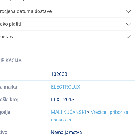
rocjena datuma dostave
ako platiti
ostava
IFIKACIJA
132038
a marka
ELECTROLUX
oški broj
ELX E201S
orija
MALI KUĆANSKI
>
Vrećice i pribor za
usisavače
tvo
Nema jamstva