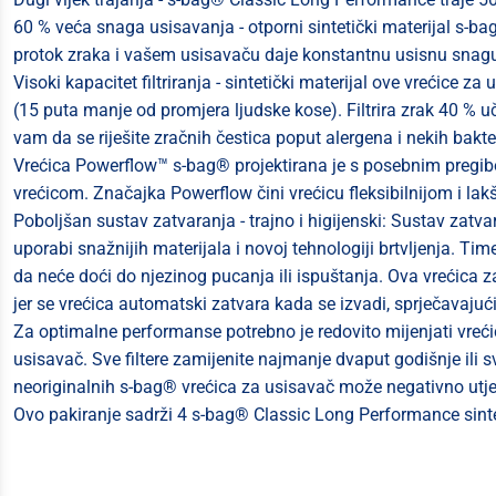
60 % veća snaga usisavanja - otporni sintetički materijal s-
protok zraka i vašem usisavaču daje konstantnu usisnu snagu
Visoki kapacitet filtriranja - sintetički materijal ove vrećice za
(15 puta manje od promjera ljudske kose). Filtrira zrak 40 % u
vam da se riješite zračnih čestica poput alergena i nekih bakter
Vrećica Powerflow™ s-bag® projektirana je s posebnim pregibo
vrećicom. Značajka Powerflow čini vrećicu fleksibilnijom i lak
Poboljšan sustav zatvaranja - trajno i higijenski: Sustav zatva
uporabi snažnijih materijala i novoj tehnologiji brtvljenja. Ti
da neće doći do njezinog pucanja ili ispuštanja. Ova vrećica z
jer se vrećica automatski zatvara kada se izvadi, sprječavajuć
Za optimalne performanse potrebno je redovito mijenjati vrećice
usisavač. Sve filtere zamijenite najmanje dvaput godišnje ili 
neoriginalnih s-bag® vrećica za usisavač može negativno utj
Ovo pakiranje sadrži 4 s-bag® Classic Long Performance sinte