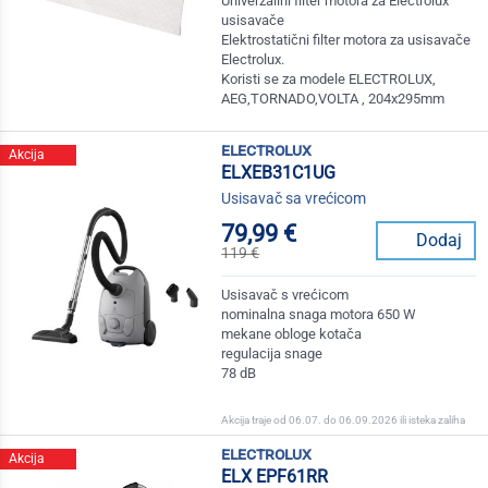
Univerzalini filter motora za Electrolux
usisavače
Elektrostatični filter motora za usisavače
Electrolux.
Koristi se za modele ELECTROLUX,
AEG,TORNADO,VOLTA , 204x295mm
electrolux
Akcija
ELXEB31C1UG
Usisavač sa vrećicom
79,99 €
Dodaj
119 €
Usisavač s vrećicom
nominalna snaga motora 650 W
mekane obloge kotača
regulacija snage
78 dB
Akcija traje od 06.07. do 06.09.2026 ili isteka zaliha
electrolux
Akcija
ELX EPF61RR