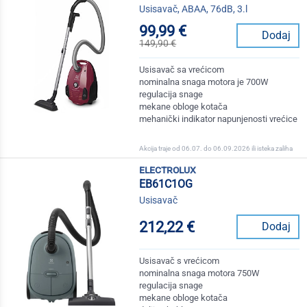
Usisavač, ABAA, 76dB, 3.l
99,99 €
Dodaj
149,90 €
Usisavač sa vrećicom
nominalna snaga motora je 700W
regulacija snage
mekane obloge kotača
mehanički indikator napunjenosti vrećice
Akcija traje od 06.07. do 06.09.2026 ili isteka zaliha
electrolux
EB61C1OG
Usisavač
212,22 €
Dodaj
Usisavač s vrećicom
nominalna snaga motora 750W
regulacija snage
mekane obloge kotača