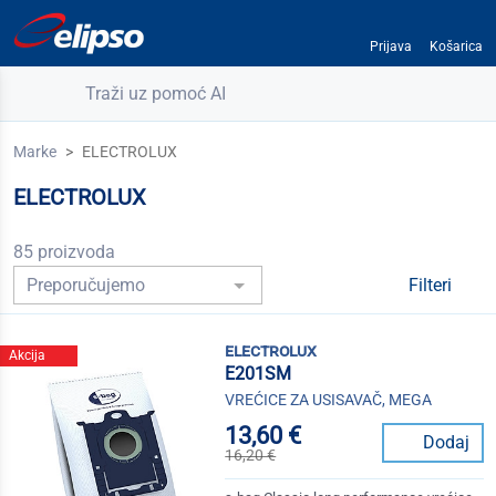
Prijava
Košarica
Traži uz pomoć AI
Marke
ELECTROLUX
ELECTROLUX
85 proizvoda
Filteri
electrolux
Akcija
E201SM
VREĆICE ZA USISAVAČ, MEGA
13,60 €
Dodaj
16,20 €