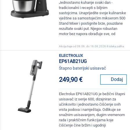
Jednostavno kuhanje svaki dan -
tradicionalni i recepti s biljnim
sastojcima. Unaprijedite svoje kulinarske
vještine sa samostojećim mikserom 500
Stand Mixer i postignite brze, pouzdane
rezultate svaki put. Njegov robustan
motor bez napora obrađuje sve, od
Akcija traje od 08.06. do 16.08.2026 ili isteka zaliha
electrolux
EP61AB21UG
Štapno baterijski usisavač
249,90 €
Dodaj
Electrolux EP61AB21UG je bežični štapni
usisavač iz serije 600, dizajniran za
učinkovito i jednostavno čišćenje svih
vrsta podova i namještaja. Odlikuje se
snažnim usisavanjem, dugim vremenom
rada i praktičnim funkcijama koje
čišćenje čine bržim i ugodniji