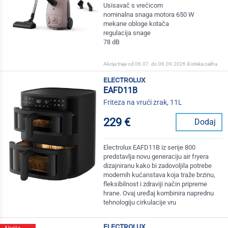
Usisavač s vrećicom
nominalna snaga motora 650 W
mekane obloge kotača
regulacija snage
78 dB
Akcija traje od 06.07. do 06.09.2026 ili isteka zaliha
electrolux
EAFD11B
Friteza na vrući zrak, 11L
229 €
Dodaj
Electrolux EAFD11B iz serije 800
predstavlja novu generaciju air fryera
dizajniranu kako bi zadovoljila potrebe
modernih kućanstava koja traže brzinu,
fleksibilnost i zdraviji način pripreme
hrane. Ovaj uređaj kombinira naprednu
tehnologiju cirkulacije vru
electrolux