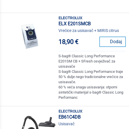
electrolux
ELX E201SMCB
Vrećice za usisavač + MIRIS citrus
18,90 €
Dodaj
S-bag® Classic Long Performance
E201SM CB + SFresh osvježivač za
usisavače
S-bag® Classic Long Performance traje
50 % dulje nego tradicionalne vrećice za
usisavače.
60 % veća snaga usisavanja: otporni
sintetički materijal s-bag® Classic Long
Performanc
electrolux
EB61C4DB
Usisavač