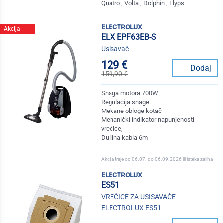
Quatro , Volta , Dolphin , Elyps
electrolux
Akcija
ELX EPF63EB-S
Usisavač
129 €
Dodaj
159,90 €
Snaga motora 700W
Regulacija snage
Mekane obloge kotač
Mehanički indikator napunjenosti
vrećice,
Duljina kabla 6m
Akcija traje od 06.07. do 06.09.2026 ili isteka zaliha
electrolux
ES51
VREČICE ZA USISAVAČE
ELECTROLUX ES51