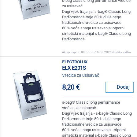
s-bag Classic long performance vrećice
za usisavač
Dugi vijek trajanja: s-bag® Classic Long
Performance traje 50 % dulje nego
tradicionalne vrećice za usisavače.
60 % veća snaga usisavanja: otporni
sintetički materijal s-bag® Classic Long
Performance
Akcija traje od 08.06. do 16.08.2026 ili isteka zaliha
electrolux
ELX E201S
Vrećice za usisavač
8,20 €
Dodaj
s-bag® Classic long performance
vrećice za usisavač
Dugi vijek trajanja - s-bag® Classic Long
Performance traje 50 % dulje nego
tradicionalne vrećice za usisavače.
60 % veća snaga usisavanja - otporni
sintetički materijal s-bag® Classic Long