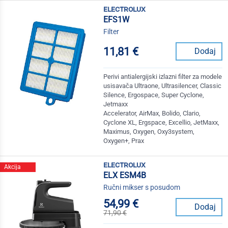
electrolux
EFS1W
Filter
11,81 €
Dodaj
Perivi antialergijski izlazni filter za modele
usisavača Ultraone, Ultrasilencer, Classic
Silence, Ergospace, Super Cyclone,
Jetmaxx
Accelerator, AirMax, Bolido, Clario,
Cyclone XL, Ergspace, Excellio, JetMaxx,
Maximus, Oxygen, Oxy3system,
Oxygen+, Prax
electrolux
Akcija
ELX ESM4B
Ručni mikser s posudom
54,99 €
Dodaj
71,90 €