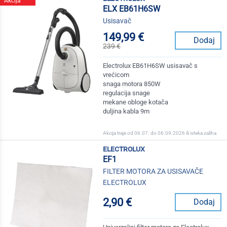
Akcija
ELX EB61H6SW
Usisavač
149,99 €
Dodaj
239 €
Electrolux EB61H6SW usisavač s
vrećicom
snaga motora 850W
regulacija snage
mekane obloge kotača
duljina kabla 9m
Akcija traje od 06.07. do 06.09.2026 ili isteka zaliha
electrolux
EF1
FILTER MOTORA ZA USISAVAČE
ELECTROLUX
2,90 €
Dodaj