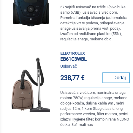
57Najtiši usisavač na tržištu (nivo buke
samo 57dB), usisavač s vrećicom,
Pametna funkcija čišćenja (automatska
detekcija vrste podova, prilagođavanje
snage usisavanja prema vrsti poda),
izrađen od reciklirane plastike (55%),
regulacija snage, mekane oblo
electrolux
EB61C3WBL
Usisavač
238,77 €
Dodaj
Usisavač s vrećicom, nominalna snaga
motora 750W, regulacija snage, mekane
obloge kotača, duljina kabla 9m , radni
radijus 12m, 1 kom Sbag classic long
performance vrećica, filter motora, perivi
izlazni Hygiene filter, kombinirana NESNO
četka, 3u1 mali nas