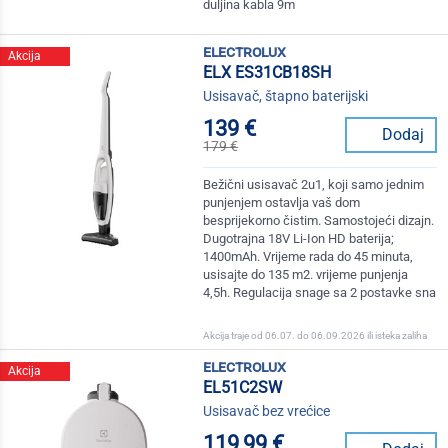
duljina kabla 9m
electrolux
Akcija
ELX ES31CB18SH
Usisavač, štapno baterijski
139 €
Dodaj
179 €
Bežični usisavač 2u1, koji samo jednim
punjenjem ostavlja vaš dom
besprijekorno čistim. Samostojeći dizajn.
Dugotrajna 18V Li-Ion HD baterija;
1400mAh. Vrijeme rada do 45 minuta,
usisajte do 135 m2. vrijeme punjenja
4,5h. Regulacija snage sa 2 postavke sna
Akcija traje od 06.07. do 06.09.2026 ili isteka zaliha
electrolux
Akcija
EL51C2SW
Usisavač bez vrećice
119,99 €