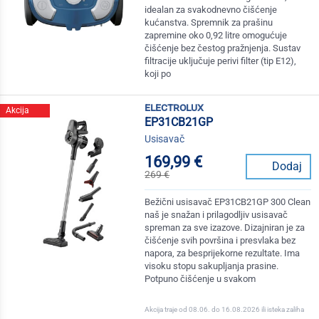
idealan za svakodnevno čišćenje
kućanstva. Spremnik za prašinu
zapremine oko 0,92 litre omogućuje
čišćenje bez čestog pražnjenja. Sustav
filtracije uključuje perivi filter (tip E12),
koji po
electrolux
Akcija
EP31CB21GP
Usisavač
169,99 €
Dodaj
269 €
Bežični usisavač EP31CB21GP 300 Clean
naš je snažan i prilagodljiv usisavač
spreman za sve izazove. Dizajniran je za
čišćenje svih površina i presvlaka bez
napora, za besprijekorne rezultate. Ima
visoku stopu sakupljanja prasine.
Potpuno čišćenje u svakom
Akcija traje od 08.06. do 16.08.2026 ili isteka zaliha