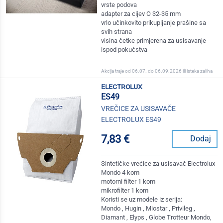
vrste podova
adapter za cijev O 32-35 mm
vrlo učinkovito prikupljanje prašine sa
svih strana
visina četke primjerena za usisavanje
ispod pokućstva
Akcija traje od 06.07. do 06.09.2026 ili isteka zaliha
electrolux
ES49
VREČICE ZA USISAVAČE
ELECTROLUX ES49
7,83 €
Dodaj
Sintetičke vrećice za usisavač Electrolux
Mondo 4 kom
motorni filter 1 kom
mikrofilter 1 kom
Koristi se uz modele iz serija:
Mondo , Hugin , Miostar , Privileg ,
Diamant , Elyps , Globe Trotteur Mondo,