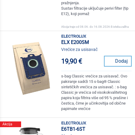
pražnjenja.
Sustav filtracije uključuje perivi filter (tip
E12), koji pomaž
Akcija traje od 08.06. do 16.08.2026 ili isteka zaliha
electrolux
ELX E200SM
Vrećice za usisavač
19,90 €
Dodaj
s-bag Classic vrećice za usisavač. Ovo
pakiranje sadrži 15 s-bag® Classic
sintetičkih vrećica za usisavač. : s-bag
Classic je vrećica od visokokvalitetnog
papira koja filtrira više od 95 % prašine i
čestica, čime je učinkovitija od obične
papirnate vrećice
electrolux
Akcija
E6TB1-6ST