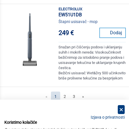
electrolux
EW51U1DB
Štapni usisavač - mop
249 €
Dodaj
Snažan pri čišćenju podova i uklanjanju
suhih i mokrih nereda: Visokoučinkovit
bežičnimop za istodobno pranje podova i
usisavanje tekućina te uklanjanje krupnih
čestica.
Bežični usisavač Wet&Dry 500 učinkovito
briše prolivene tekućine za besprijekorn
(current)
«
1
2
3
»
Izjava o privatnosti
Koristimo kolačiće
kategorije