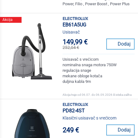
Power, Filio , Power Boost , Power Plus
electrolux
Akcija
EB61A5UG
Usisavač
149,99 €
Dodaj
252,04 €
Usisavač s vrećicom
nominalna snaga motora 750W
regulacija snage
mekane obloge kotača
duljina kabla 9m
Akcija traje od 06.07. do 06.09.2026 ili isteka zaliha
electrolux
PD82-4ST
Klasični usisavač s vrećicom
249 €
Dodaj