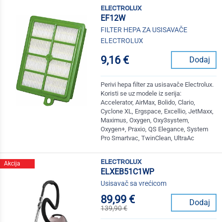
electrolux
EF12W
FILTER HEPA ZA USISAVAČE
ELECTROLUX
9,16 €
Dodaj
Perivi hepa filter za usisavače Electrolux.
Koristi se uz modele iz serija:
Accelerator, AirMax, Bolido, Clario,
Cyclone XL, Ergspace, Excellio, JetMaxx,
Maximus, Oxygen, Oxy3system,
Oxygen+, Praxio, QS Elegance, System
Pro Smartvac, TwinClean, UltraAc
electrolux
Akcija
ELXEB51C1WP
Usisavač sa vrećicom
89,99 €
Dodaj
139,90 €