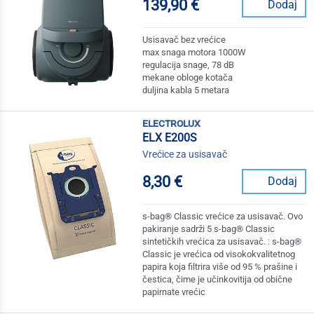
139,90 €
Dodaj
Usisavač bez vrećice
max snaga motora 1000W
regulacija snage, 78 dB
mekane obloge kotača
duljina kabla 5 metara
electrolux
ELX E200S
Vrećice za usisavač
8,30 €
Dodaj
s-bag® Classic vrećice za usisavač. Ovo
pakiranje sadrži 5 s-bag® Classic
sintetičkih vrećica za usisavač. : s-bag®
Classic je vrećica od visokokvalitetnog
papira koja filtrira više od 95 % prašine i
čestica, čime je učinkovitija od obične
papirnate vrećic