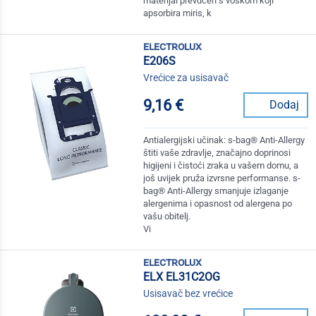
materijal prevučen s voskom koji
apsorbira miris, k
electrolux
E206S
Vrećice za usisavač
9,16 €
Dodaj
Antialergijski učinak: s-bag® Anti-Allergy
štiti vaše zdravlje, značajno doprinosi
higijeni i čistoći zraka u vašem domu, a
još uvijek pruža izvrsne performanse. s-
bag® Anti-Allergy smanjuje izlaganje
alergenima i opasnost od alergena po
vašu obitelj.
Vi
electrolux
ELX EL31C2OG
Usisavač bez vrećice