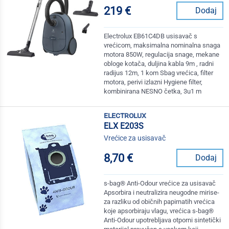
219 €
Dodaj
Electrolux EB61C4DB usisavač s
vrećicom, maksimalna nominalna snaga
motora 850W, regulacija snage, mekane
obloge kotača, duljina kabla 9m , radni
radijus 12m, 1 kom Sbag vrećica, filter
motora, perivi izlazni Hygiene filter,
kombinirana NESNO četka, 3u1 m
electrolux
ELX E203S
Vrećice za usisavač
8,70 €
Dodaj
s-bag® Anti-Odour vrećice za usisavač
Apsorbira i neutralizira neugodne mirise-
za razliku od običnih papirnatih vrećica
koje apsorbiraju vlagu, vrećica s-bag®
Anti-Odour upotrebljava otporni sintetički