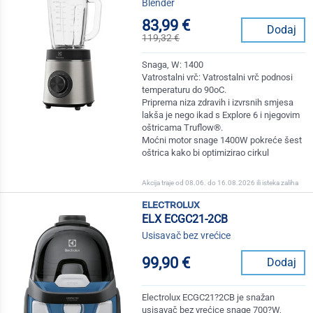
Blender
83,99 €
Dodaj
119,32 €
Snaga, W: 1400
Vatrostalni vrč: Vatrostalni vrč podnosi
temperaturu do 90oC.
Priprema niza zdravih i izvrsnih smjesa
lakša je nego ikad s Explore 6 i njegovim
oštricama Truflow®.
Moćni motor snage 1400W pokreće šest
oštrica kako bi optimizirao cirkul
Akcija traje od 08.06. do 16.08.2026 ili isteka zaliha
electrolux
ELX ECGC21-2CB
Usisavač bez vrećice
99,90 €
Dodaj
Electrolux ECGC21?2CB je snažan
usisavač bez vrećice snage 700?W,