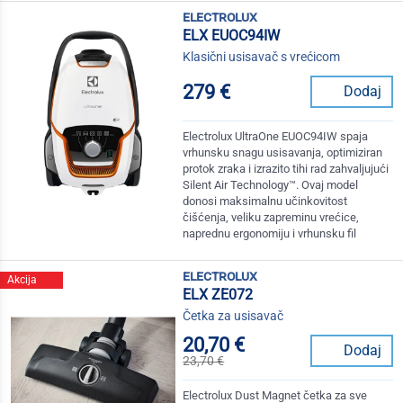
electrolux
ELX EUOC94IW
Klasični usisavač s vrećicom
279 €
Dodaj
Electrolux UltraOne EUOC94IW spaja
vrhunsku snagu usisavanja, optimiziran
protok zraka i izrazito tihi rad zahvaljujući
Silent Air Technology™. Ovaj model
donosi maksimalnu učinkovitost
čišćenja, veliku zapreminu vrećice,
naprednu ergonomiju i vrhunsku fil
electrolux
Akcija
ELX ZE072
Četka za usisavač
20,70 €
Dodaj
23,70 €
Electrolux Dust Magnet četka za sve