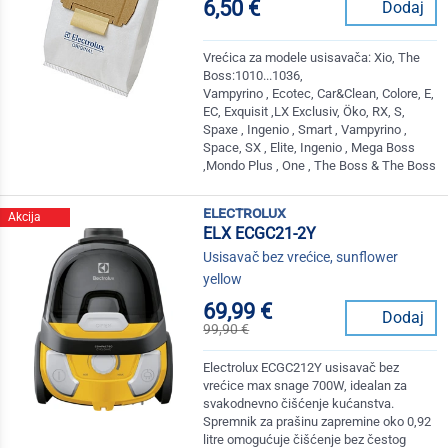
6,50 €
Dodaj
Vrećica za modele usisavača: Xio, The
Boss:1010...1036,
Vampyrino , Ecotec, Car&Clean, Colore, E,
EC, Exquisit ,LX Exclusiv, Öko, RX, S,
Spaxe , Ingenio , Smart , Vampyrino ,
Space, SX , Elite, Ingenio , Mega Boss
,Mondo Plus , One , The Boss & The Boss
electrolux
Akcija
ELX ECGC21-2Y
Usisavač bez vrećice, sunflower
yellow
69,99 €
Dodaj
99,90 €
Electrolux ECGC212Y usisavač bez
vrećice max snage 700W, idealan za
svakodnevno čišćenje kućanstva.
Spremnik za prašinu zapremine oko 0,92
litre omogućuje čišćenje bez čestog