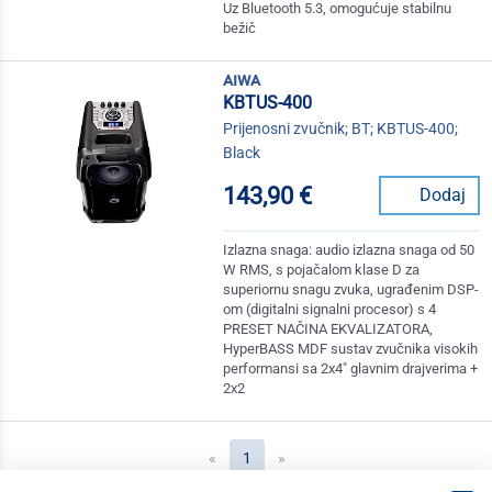
Uz Bluetooth 5.3, omogućuje stabilnu
bežič
aiwa
KBTUS-400
Prijenosni zvučnik; BT; KBTUS-400;
Black
143,90 €
Dodaj
Izlazna snaga: audio izlazna snaga od 50
W RMS, s pojačalom klase D za
superiornu snagu zvuka, ugrađenim DSP-
om (digitalni signalni procesor) s 4
PRESET NAČINA EKVALIZATORA,
HyperBASS MDF sustav zvučnika visokih
performansi sa 2x4" glavnim drajverima +
2x2
(current)
«
1
»