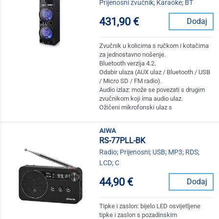
Prijenosni zvučnik; Karaoke; BT
431,90 €
Dodaj
Zvučnik u kolicima s ručkom i kotačima
za jednostavno nošenje.
Bluetooth verzija 4.2.
Odabir ulaza (AUX ulaz / Bluetooth / USB
/ Micro SD / FM radio).
Audio izlaz: može se povezati s drugim
zvučnikom koji ima audio ulaz.
Ožičeni mikrofonski ulaz s
aiwa
RS-77PLL-BK
Radio; Prijenosni; USB; MP3; RDS;
LCD; C
44,90 €
Dodaj
Tipke i zaslon: bijelo LED osvijetljene
tipke i zaslon s pozadinskim