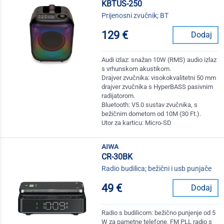
KBTUS-250
Prijenosni zvučnik; BT
129 €
Dodaj
Audi izlaz: snažan 10W (RMS) audio izlaz
s vrhunskom akustikom.
Drajver zvučnika: visokokvalitetni 50 mm
drajver zvučnika s HyperBASS pasivnim
radijatorom.
Bluetooth: V5.0 sustav zvučnika, s
bežičnim dometom od 10M (30 Ft.).
Utor za karticu: Micro-SD
aiwa
CR-30BK
Radio budilica; bežični i usb punjače
49 €
Dodaj
Radio s budilicom: bežično punjenje od 5
W za pametne telefone, FM PLL radio s