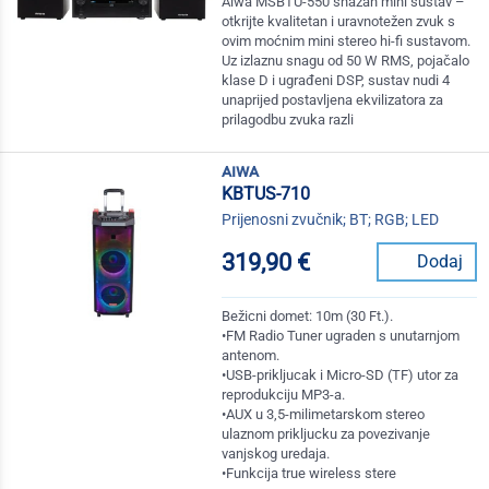
Aiwa MSBTU-550 snažan mini sustav –
otkrijte kvalitetan i uravnotežen zvuk s
ovim moćnim mini stereo hi-fi sustavom.
Uz izlaznu snagu od 50 W RMS, pojačalo
klase D i ugrađeni DSP, sustav nudi 4
unaprijed postavljena ekvilizatora za
prilagodbu zvuka razli
aiwa
KBTUS-710
Prijenosni zvučnik; BT; RGB; LED
319,90 €
Dodaj
Bežicni domet: 10m (30 Ft.).
•FM Radio Tuner ugraden s unutarnjom
antenom.
•USB-prikljucak i Micro-SD (TF) utor za
reprodukciju MP3-a.
•AUX u 3,5-milimetarskom stereo
ulaznom prikljucku za povezivanje
vanjskog uredaja.
•Funkcija true wireless stere