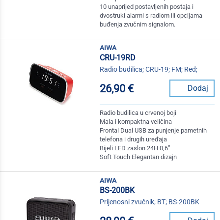
10 unaprijed postavljenih postaja i
dvostruki alarmi s radiom ili opcijama
buđenja zvučnim signalom.
aiwa
CRU-19RD
Radio budilica; CRU-19; FM; Red;
26,90 €
Dodaj
Radio budilica u crvenoj boji
Mala i kompaktna veličina
Frontal Dual USB za punjenje pametnih
telefona i drugih uređaja
Bijeli LED zaslon 24H 0,6”
Soft Touch Elegantan dizajn
aiwa
BS-200BK
Prijenosni zvučnik; BT; BS-200BK