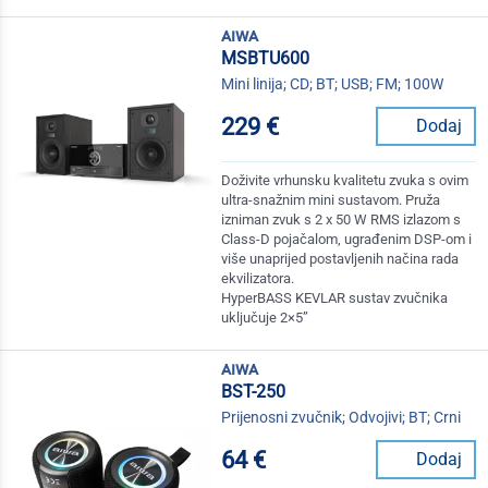
aiwa
MSBTU600
Mini linija; CD; BT; USB; FM; 100W
229 €
Dodaj
Doživite vrhunsku kvalitetu zvuka s ovim
ultra-snažnim mini sustavom. Pruža
izniman zvuk s 2 x 50 W RMS izlazom s
Class-D pojačalom, ugrađenim DSP-om i
više unaprijed postavljenih načina rada
ekvilizatora.
HyperBASS KEVLAR sustav zvučnika
uključuje 2×5”
aiwa
BST-250
Prijenosni zvučnik; Odvojivi; BT; Crni
64 €
Dodaj