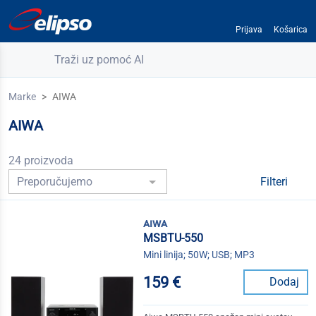
Prijava
Košarica
Traži uz pomoć AI
Marke
AIWA
AIWA
24 proizvoda
Filteri
aiwa
MSBTU-550
Mini linija; 50W; USB; MP3
159 €
Dodaj