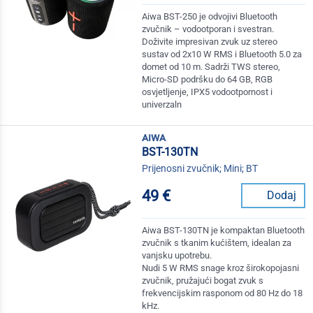
Aiwa BST-250 je odvojivi Bluetooth
zvučnik – vodootporan i svestran.
Doživite impresivan zvuk uz stereo
sustav od 2x10 W RMS i Bluetooth 5.0 za
domet od 10 m. Sadrži TWS stereo,
Micro-SD podršku do 64 GB, RGB
osvjetljenje, IPX5 vodootpornost i
univerzaln
aiwa
BST-130TN
Prijenosni zvučnik; Mini; BT
49 €
Dodaj
Aiwa BST-130TN je kompaktan Bluetooth
zvučnik s tkanim kućištem, idealan za
vanjsku upotrebu.
Nudi 5 W RMS snage kroz širokopojasni
zvučnik, pružajući bogat zvuk s
frekvencijskim rasponom od 80 Hz do 18
kHz.