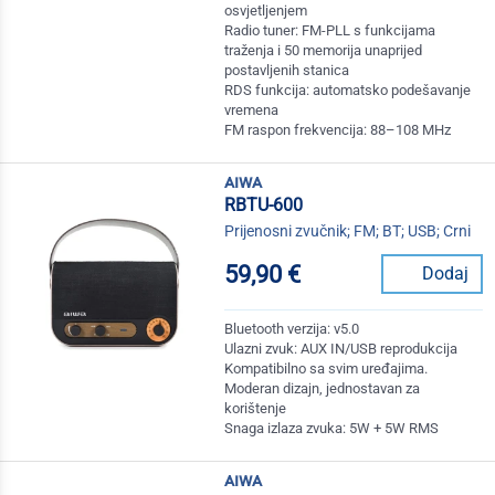
osvjetljenjem
Radio tuner: FM-PLL s funkcijama
traženja i 50 memorija unaprijed
postavljenih stanica
RDS funkcija: automatsko podešavanje
vremena
FM raspon frekvencija: 88–108 MHz
aiwa
RBTU-600
Prijenosni zvučnik; FM; BT; USB; Crni
59,90 €
Dodaj
Bluetooth verzija: v5.0
Ulazni zvuk: AUX IN/USB reprodukcija
Kompatibilno sa svim uređajima.
Moderan dizajn, jednostavan za
korištenje
Snaga izlaza zvuka: 5W + 5W RMS
aiwa