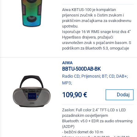
Aiwa KBTUS-100 je kompaktan
prijenosni zvučnik s čistim zvukom i
praktičnim značajkama za svakodnevnu
upotrebu.
Isporučuje 16 W RMS snage kroz dva 4”
HyperBass drajvera, pružajući
uravnotežen zvuk s pojačanim basom. S
podrškom za Bluetooth 5.3, omogućuje
aiwa
BBTU-500DAB-BK
Radio CD; Prijenosni; BT; CD; DAB+;
MP3;
109,90 €
Dodaj
Zaslon: Full color 2.4" TFT-LCD s LED
pozadinskim osvjetljenjem
Bluetooth: v5.0 + EDR za audio streaming
(A2DP)
- bežični domet do 10 m