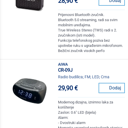
28,90 €
Dodaj
Prijenosni Bluetooth zvučnik.
Bluetooth 5.0 streaming, radi sa svim
mobilnim uređajima.
True Wireless Stereo (TWS) radi s 2.
zvučnikom (isti model).
Funkcija telefonskog poziva bez
upotrebe ruku s ugrađenim mikrofonom.
Bežični zvučnik visokih perfo
aiwa
CR-09J
Radio budilica; FM; LED; Crna
29,90 €
Dodaj
Modernog dizajna, iznimno laka za
korištenje
Zaslon: 0.6" LED (bijela)
Alarm:
- Dvostruki alarm
Memorija unaprijed postavljenih stanica: