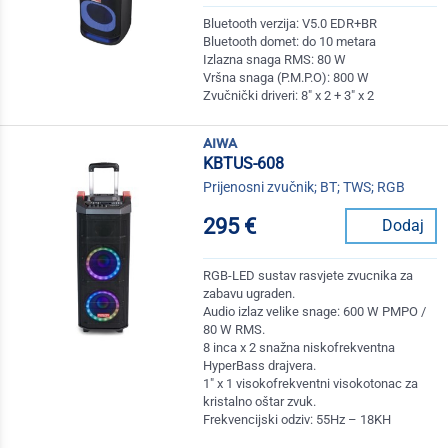
Bluetooth verzija: V5.0 EDR+BR
Bluetooth domet: do 10 metara
Izlazna snaga RMS: 80 W
Vršna snaga (P.M.P.O): 800 W
Zvučnički driveri: 8" x 2 + 3" x 2
aiwa
KBTUS-608
Prijenosni zvučnik; BT; TWS; RGB
295 €
Dodaj
RGB-LED sustav rasvjete zvucnika za
zabavu ugraden.
Audio izlaz velike snage: 600 W PMPO /
80 W RMS.
8 inca x 2 snažna niskofrekventna
HyperBass drajvera.
1" x 1 visokofrekventni visokotonac za
kristalno oštar zvuk.
Frekvencijski odziv: 55Hz – 18KH