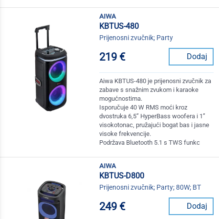
aiwa
KBTUS-480
Prijenosni zvučnik; Party
219 €
Dodaj
Aiwa KBTUS-480 je prijenosni zvučnik za
zabave s snažnim zvukom i karaoke
mogućnostima.
Isporučuje 40 W RMS moći kroz
dvostruka 6,5” HyperBass woofera i 1”
visokotonac, pružajući bogat bas i jasne
visoke frekvencije.
Podržava Bluetooth 5.1 s TWS funkc
aiwa
KBTUS-D800
Prijenosni zvučnik; Party; 80W; BT
249 €
Dodaj