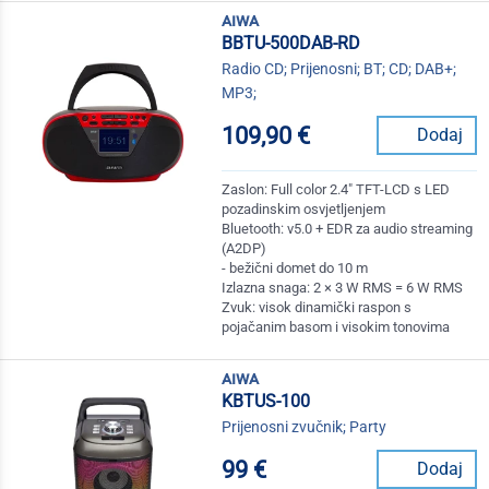
aiwa
BBTU-500DAB-RD
Radio CD; Prijenosni; BT; CD; DAB+;
MP3;
109,90 €
Dodaj
Zaslon: Full color 2.4" TFT-LCD s LED
pozadinskim osvjetljenjem
Bluetooth: v5.0 + EDR za audio streaming
(A2DP)
- bežični domet do 10 m
Izlazna snaga: 2 × 3 W RMS = 6 W RMS
Zvuk: visok dinamički raspon s
pojačanim basom i visokim tonovima
aiwa
KBTUS-100
Prijenosni zvučnik; Party
99 €
Dodaj