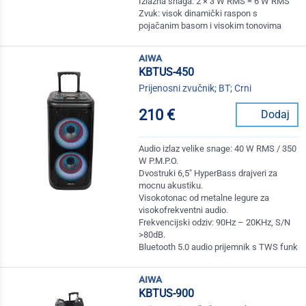
Izlazna snaga: 2 × 3 W RMS = 6 W RMS
Zvuk: visok dinamički raspon s
pojačanim basom i visokim tonovima
aiwa
KBTUS-450
Prijenosni zvučnik; BT; Crni
210 €
Dodaj
Audio izlaz velike snage: 40 W RMS / 350
W P.M.P.O.
Dvostruki 6,5" HyperBass drajveri za
mocnu akustiku.
Visokotonac od metalne legure za
visokofrekventni audio.
Frekvencijski odziv: 90Hz – 20KHz, S/N
>80dB.
Bluetooth 5.0 audio prijemnik s TWS funk
aiwa
KBTUS-900