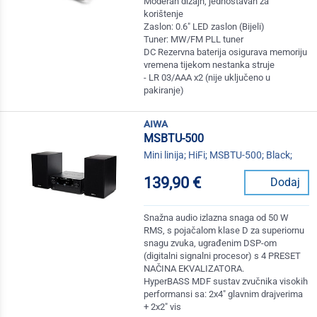
Moderan dizajn, jednostavan za
korištenje
Zaslon: 0.6" LED zaslon (Bijeli)
Tuner: MW/FM PLL tuner
DC Rezervna baterija osigurava memoriju
vremena tijekom nestanka struje
- LR 03/AAA x2 (nije uključeno u
pakiranje)
aiwa
MSBTU-500
Mini linija; HiFi; MSBTU-500; Black;
139,90 €
Dodaj
Snažna audio izlazna snaga od 50 W
RMS, s pojačalom klase D za superiornu
snagu zvuka, ugrađenim DSP-om
(digitalni signalni procesor) s 4 PRESET
NAČINA EKVALIZATORA.
HyperBASS MDF sustav zvučnika visokih
performansi sa: 2x4" glavnim drajverima
+ 2x2" vis