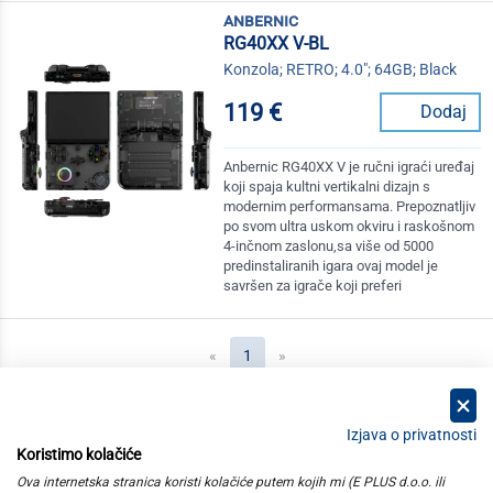
anbernic
RG40XX V-BL
Konzola; RETRO; 4.0"; 64GB; Black
119 €
Dodaj
Anbernic RG40XX V je ručni igraći uređaj
koji spaja kultni vertikalni dizajn s
modernim performansama. Prepoznatljiv
po svom ultra uskom okviru i raskošnom
4-inčnom zaslonu,sa više od 5000
predinstaliranih igara ovaj model je
savršen za igrače koji preferi
(current)
«
1
»
Izjava o privatnosti
Koristimo kolačiće
kategorije
Ova internetska stranica koristi kolačiće putem kojih mi (E PLUS d.o.o. ili