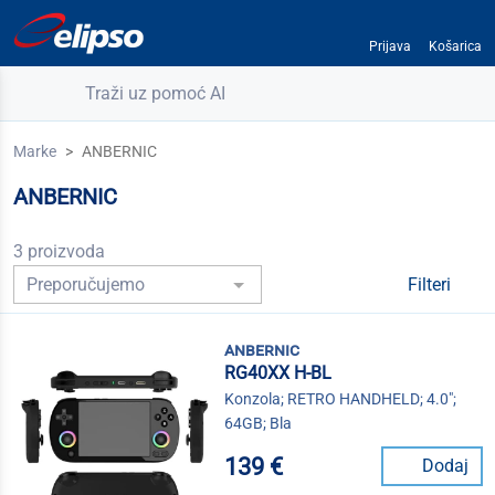
Prijava
Košarica
Traži uz pomoć AI
Marke
ANBERNIC
ANBERNIC
3 proizvoda
Filteri
anbernic
RG40XX H-BL
Konzola; RETRO HANDHELD; 4.0";
64GB; Bla
139 €
Dodaj