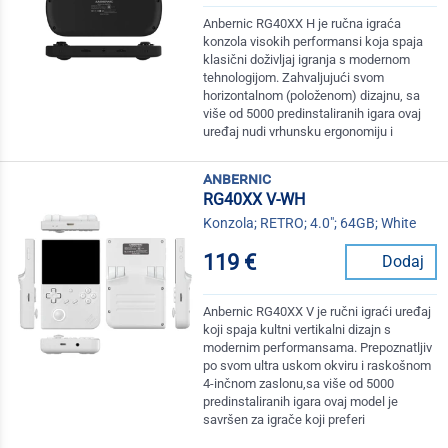
Anbernic RG40XX H je ručna igraća
konzola visokih performansi koja spaja
klasični doživljaj igranja s modernom
tehnologijom. Zahvaljujući svom
horizontalnom (položenom) dizajnu, sa
više od 5000 predinstaliranih igara ovaj
uređaj nudi vrhunsku ergonomiju i
anbernic
RG40XX V-WH
Konzola; RETRO; 4.0"; 64GB; White
119 €
Dodaj
Anbernic RG40XX V je ručni igraći uređaj
koji spaja kultni vertikalni dizajn s
modernim performansama. Prepoznatljiv
po svom ultra uskom okviru i raskošnom
4-inčnom zaslonu,sa više od 5000
predinstaliranih igara ovaj model je
savršen za igrače koji preferi