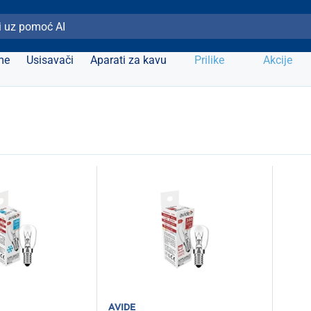
ži Elipso
me
Usisavači
Aparati za kavu
Prilike
Akcije
avide