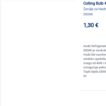
Colling Bulb
Žarulja za hlad
3000K
1,30 €
Avide Refrigera
3000K je visokokv
može biti savršen
uredsku upotrebu
snagu od 40W i i
omogućuje jedno
Toplo bijela (300
Av