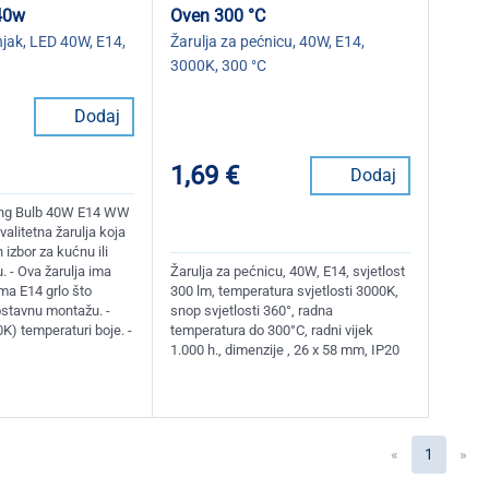
 40w
Oven 300 °C
njak, LED 40W, E14,
Žarulja za pećnicu, 40W, E14,
3000K, 300 °C
Dodaj
1,69 €
Dodaj
ting Bulb 40W E14 WW
alitetna žarulja koja
 izbor za kućnu ili
. - Ova žarulja ima
Žarulja za pećnicu, 40W, E14, svjetlost
ma E14 grlo što
300 lm, temperatura svjetlosti 3000K,
stavnu montažu. -
snop svjetlosti 360°, radna
0K) temperaturi boje. -
temperatura do 300°C, radni vijek
1.000 h., dimenzije , 26 x 58 mm, IP20
(current
«
1
»