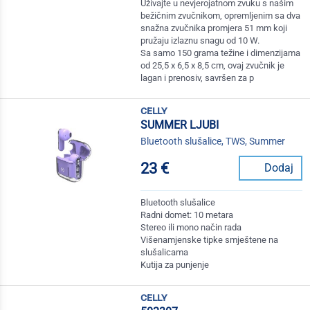
Uživajte u nevjerojatnom zvuku s našim
bežičnim zvučnikom, opremljenim sa dva
snažna zvučnika promjera 51 mm koji
pružaju izlaznu snagu od 10 W.
Sa samo 150 grama težine i dimenzijama
od 25,5 x 6,5 x 8,5 cm, ovaj zvučnik je
lagan i prenosiv, savršen za p
celly
SUMMER LJUBI
Bluetooth slušalice, TWS, Summer
23 €
Dodaj
Bluetooth slušalice
Radni domet: 10 metara
Stereo ili mono način rada
Višenamjenske tipke smještene na
slušalicama
Kutija za punjenje
celly