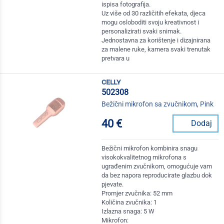
ispisa fotografija.
Uz više od 30 različitih efekata, djeca
mogu osloboditi svoju kreativnost i
personalizirati svaki snimak.
Jednostavna za korištenje i dizajnirana
za malene ruke, kamera svaki trenutak
pretvara u
celly
502308
Bežični mikrofon sa zvučnikom, Pink
40 €
Dodaj
Bežični mikrofon kombinira snagu
visokokvalitetnog mikrofona s
ugrađenim zvučnikom, omogućuje vam
da bez napora reproducirate glazbu dok
pjevate.
Promjer zvučnika: 52 mm
Količina zvučnika: 1
Izlazna snaga: 5 W
Mikrofon: