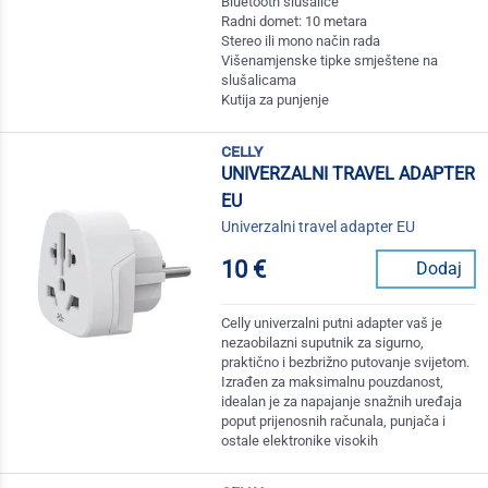
Bluetooth slušalice
Radni domet: 10 metara
Stereo ili mono način rada
Višenamjenske tipke smještene na
slušalicama
Kutija za punjenje
celly
UNIVERZALNI TRAVEL ADAPTER
EU
Univerzalni travel adapter EU
10 €
Dodaj
Celly univerzalni putni adapter vaš je
nezaobilazni suputnik za sigurno,
praktično i bezbrižno putovanje svijetom.
Izrađen za maksimalnu pouzdanost,
idealan je za napajanje snažnih uređaja
poput prijenosnih računala, punjača i
ostale elektronike visokih