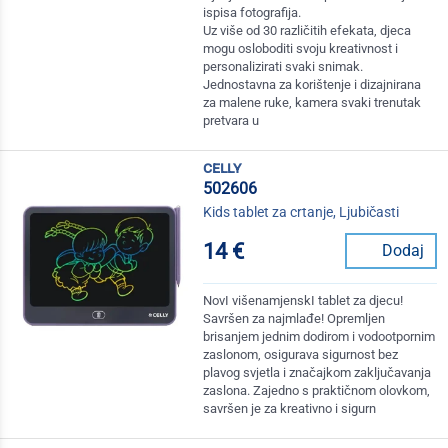
ispisa fotografija.
Uz više od 30 različitih efekata, djeca
mogu osloboditi svoju kreativnost i
personalizirati svaki snimak.
Jednostavna za korištenje i dizajnirana
za malene ruke, kamera svaki trenutak
pretvara u
celly
502606
Kids tablet za crtanje, Ljubičasti
14 €
Dodaj
NovI višenamjenskI tablet za djecu!
Savršen za najmlađe! Opremljen
brisanjem jednim dodirom i vodootpornim
zaslonom, osigurava sigurnost bez
plavog svjetla i značajkom zaključavanja
zaslona. Zajedno s praktičnom olovkom,
savršen je za kreativno i sigurn