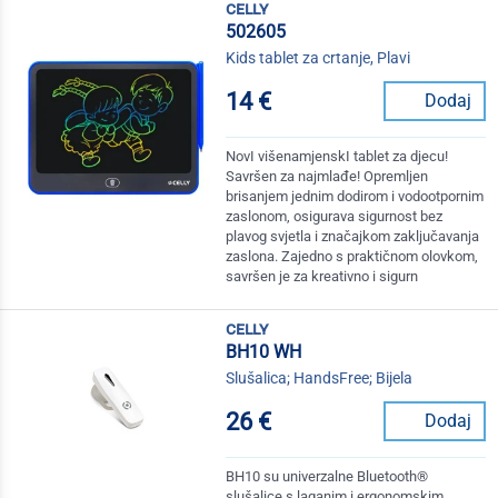
celly
502605
Kids tablet za crtanje, Plavi
14 €
Dodaj
NovI višenamjenskI tablet za djecu!
Savršen za najmlađe! Opremljen
brisanjem jednim dodirom i vodootpornim
zaslonom, osigurava sigurnost bez
plavog svjetla i značajkom zaključavanja
zaslona. Zajedno s praktičnom olovkom,
savršen je za kreativno i sigurn
celly
BH10 WH
Slušalica; HandsFree; Bijela
26 €
Dodaj
BH10 su univerzalne Bluetooth®
slušalice s laganim i ergonomskim