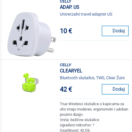
celly
ADAP. US
Univerzalni travel adapter US
10 €
Dodaj
celly
CLEARYEL
Bluetooth slušalice, TWS, Clear Žute
42 €
Dodaj
True Wireless slušalice s kapicama za
uho imaju moderan, ergonomski i udoban
prozirni dizajn.
Vrsta: bežične slušalice
Ugrađeni mikrofon: ?
Osjetljivost: 42 Db