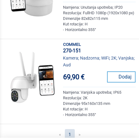
Namjena: Unutanja upotreba; IP20
Rezolucija: FullHD 1080p (1920x1080 px)
Dimenzije 82x82x115 mm
Kut rotacije: H
- Horizontalno 355°
commel
270-151
Kamera; Nadzorna; WiFi; 2K; Vanjska;
Aud
69,90 €
Dodaj
Namjena: Vanjska upotreba; IP65
Rezolucija: 2K
Dimenzije 95x160x135 mm
Kut rotacije: H
- Horizontalno 355°
(current)
«
1
»