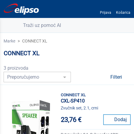
Prijava
Košarica
Traži uz pomoć AI
Marke
CONNECT XL
CONNECT XL
3 proizvoda
Filteri
connect xl
CXL-SP410
Zvučnik set, 2.1, crni
23,76 €
Dodaj