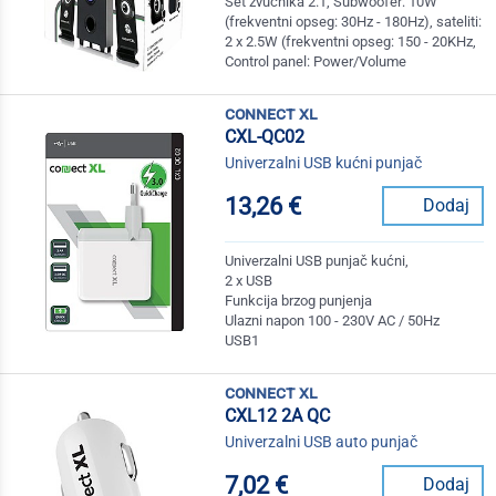
Set zvučnika 2.1, Subwoofer: 10W
(frekventni opseg: 30Hz - 180Hz), sateliti:
2 x 2.5W (frekventni opseg: 150 - 20KHz,
Control panel: Power/Volume
connect xl
CXL-QC02
Univerzalni USB kućni punjač
13,26 €
Dodaj
Univerzalni USB punjač kućni,
2 x USB
Funkcija brzog punjenja
Ulazni napon 100 - 230V AC / 50Hz
USB1
connect xl
CXL12 2A QC
Univerzalni USB auto punjač
7,02 €
Dodaj