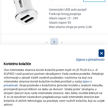
Univerzalni USB auto punjač
Funkcija brzog punjenja
Ulazni napon 12 - 24V
Izlazni napon 5V
Max izlazna struja po portu 2,4A
(current)
«
1
»
Izjava o privatnosti
Koristimo kolačiće
kategorije
Ova internetska stranica koristi kolačiće putem kojih mi (E PLUS d.o.o. ili
ELIPSO) i naši poslovni partneri obrađujemo Vaše osobne podatke. Detaljnije
informacije o obradi Vaših osobnih podataka i načinima na koji ova
elipso
internetska stranica koristi kolačiće možete pročitati u našoj
Izjavi o
privatnosti
. Svoje postavke o kolačićima (privole) možete u svakom trenutku
promijeniti/povući klikom na tipku sa ikonom "otiska prsta" dostupnu u
informacije
donjem lijevom kutu naše internetske stranice. Ako želite, možete kliknuti na
X, to će rezultirati nastavkom pregledavanja naše internetske stranice bez
kolačića ili sličnih tehnologija za praćenje, osim nužnih kolačića, koji su uvijek
pratite nas
aktivni
.