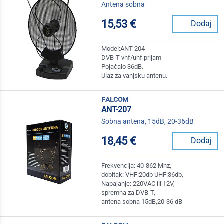
Antena sobna
15,53 €
Dodaj
Model:ANT-204
DVB-T vhf/uhf prijam
Pojačalo 36dB.
Ulaz za vanjsku antenu.
falcom
ANT-207
Sobna antena, 15dB, 20-36dB
18,45 €
Dodaj
Frekvencija: 40-862 Mhz,
dobitak: VHF:20db UHF:36db,
Napajanje: 220VAC ili 12V,
spremna za DVB-T,
antena sobna 15dB,20-36 dB