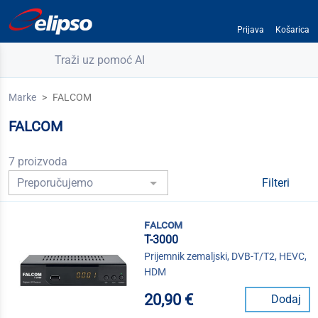
Prijava
Košarica
Traži uz pomoć AI
Marke
FALCOM
FALCOM
7 proizvoda
Filteri
falcom
T-3000
Prijemnik zemaljski, DVB-T/T2, HEVC,
HDM
20,90 €
Dodaj