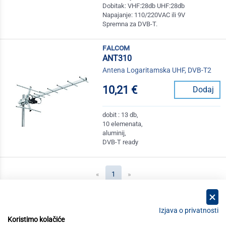
Dobitak: VHF:28db UHF:28db
Napajanje: 110/220VAC ili 9V
Spremna za DVB-T.
falcom
ANT310
Antena Logaritamska UHF, DVB-T2
10,21 €
Dodaj
dobit : 13 db,
10 elemenata,
aluminij,
DVB-T ready
(current)
«
1
»
Izjava o privatnosti
Koristimo kolačiće