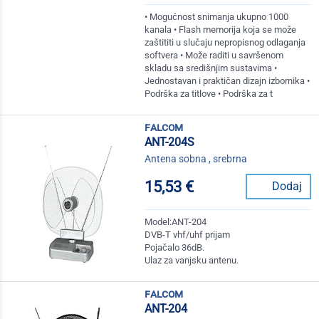
• Mogućnost snimanja ukupno 1000
kanala • Flash memorija koja se može
zaštititi u slučaju nepropisnog odlaganja
softvera • Može raditi u savršenom
skladu sa središnjim sustavima •
Jednostavan i praktičan dizajn izbornika •
Podrška za titlove • Podrška za t
falcom
ANT-204S
Antena sobna , srebrna
15,53 €
Dodaj
Model:ANT-204
DVB-T vhf/uhf prijam
Pojačalo 36dB.
Ulaz za vanjsku antenu.
falcom
ANT-204