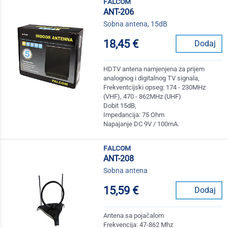
falcom
ANT-206
Sobna antena, 15dB
18,45 €
Dodaj
HDTV antena namjenjena za prijem
analognog i digitalnog TV signala,
Frekventcijski opseg: 174 - 230MHz
(VHF), 470 - 862MHz (UHF)
Dobit 15dB,
Impedancija: 75 Ohm
Napajanje DC 9V / 100mA.
falcom
ANT-208
Sobna antena
15,59 €
Dodaj
Antena sa pojačalom
Frekvencija: 47-862 Mhz