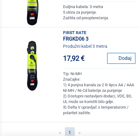
Duljina kabela: 3 metra
5 utora za punjenje.
Zaštita od preopterećenja.
first rate
FRGKD06 3
Produžni kabel 3 metra
17,92 €
Dodaj
Tip: Ni-MH
Značajke:
1) 4 punjiva kanala za 2 ili 4pcs AA / AAA
Ni-MH / Ni-Cd baterije za punjenje
2) Dostupni rastavljeni dodaci, VDE, BS,
UL može se koristiti bilo gdje.
3) Delta V upravljač s temperaturom /
polaritet zaštite.
(current)
«
1
»