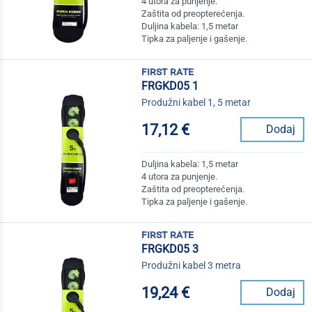
4 utora za punjenje.
Zaštita od preopterećenja.
Duljina kabela: 1,5 metar
Tipka za paljenje i gašenje.
first rate
FRGKD05 1
Produžni kabel 1, 5 metar
17,12 €
Dodaj
Duljina kabela: 1,5 metar
4 utora za punjenje.
Zaštita od preopterećenja.
Tipka za paljenje i gašenje.
first rate
FRGKD05 3
Produžni kabel 3 metra
19,24 €
Dodaj