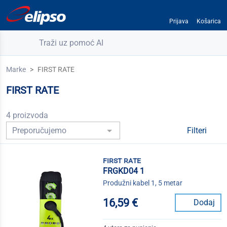
Prijava
Košarica
Traži uz pomoć AI
Marke
FIRST RATE
FIRST RATE
4 proizvoda
Filteri
first rate
FRGKD04 1
Produžni kabel 1, 5 metar
16,59 €
Dodaj