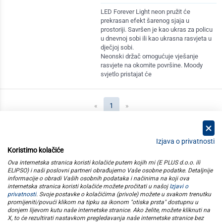
LED Forever Light neon pružit će
prekrasan efekt šarenog sjaja u
prostoriji. Savršen je kao ukras za policu
u dnevnoj sobi ili kao ukrasna rasvjeta u
dječjoj sobi.
Neonski držač omogućuje vješanje
rasvjete na okomite površine. Moody
svjetlo pristajat će
(current)
«
1
»
Izjava o privatnosti
Koristimo kolačiće
kategorije
Ova internetska stranica koristi kolačiće putem kojih mi (E PLUS d.o.o. ili
ELIPSO) i naši poslovni partneri obrađujemo Vaše osobne podatke. Detaljnije
informacije o obradi Vaših osobnih podataka i načinima na koji ova
elipso
internetska stranica koristi kolačiće možete pročitati u našoj
Izjavi o
privatnosti
. Svoje postavke o kolačićima (privole) možete u svakom trenutku
promijeniti/povući klikom na tipku sa ikonom "otiska prsta" dostupnu u
informacije
donjem lijevom kutu naše internetske stranice. Ako želite, možete kliknuti na
X, to će rezultirati nastavkom pregledavanja naše internetske stranice bez