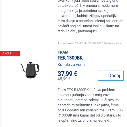
Ovaj kuhinjski robot spaja nostalgičnu
estetiku prošlih vremena s modernom
snagom koja je potrebna svakoj
suvremenoj kuhinji. Njegov upečatljiv
retro dizajn u pastelno zelenoj boji odmah
privlači pogled i unosi toplinu i šarm na
radnu plohu, pretvarajući u
Akcija traje od 27.07. do 27.09.2026 ili isteka zaliha
fram
Akcija
FEK-1300BK
Kuhalo za vodu
37,99 €
Dodaj
45,99 €
Fram FEK-R1300BK rješava problem
sporog ključanja vode i osigurava
sigurnost upotrebe zahvaljujući svojim
naprednim zaštitnim funkcijama, čime
pruža dodatni mir korisnicima. Fram FEK-
R1300BK ima kapacitet od 0,6 litara, što
je optimalno za pripremu jedne d