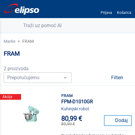
Prijava
Košarica
Traži uz pomoć AI
Marke
FRAM
FRAM
2 proizvoda
Filteri
fram
Akcija
FPM-D1010GR
Kuhinjski robot
80,99 €
Dodaj
89,99 €