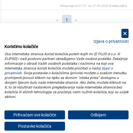
Akcija traje od 27.07. do 27.09.2026 ili isteka zaliha
(current)
«
1
»
Izjava o privatnosti
Koristimo kolačiće
kategorije
Ova internetska stranica koristi kolačiće putem kojih mi (E PLUS d.o.o. ili
ELIPSO) i naši poslovni partneri obrađujemo Vaše osobne podatke. Detaljnije
informacije o obradi Vaših osobnih podataka i načinima na koji ova
elipso
internetska stranica koristi kolačiće možete pročitati u našoj
Izjavi o
privatnosti
. Svoje postavke o kolačićima (privole) možete u svakom trenutku
promijeniti/povući klikom na tipku sa ikonom "otiska prsta" dostupnu u
informacije
donjem lijevom kutu naše internetske stranice. Ako želite, možete kliknuti na
X, to će rezultirati nastavkom pregledavanja naše internetske stranice bez
kolačića ili sličnih tehnologija za praćenje, osim nužnih kolačića, koji su uvijek
pratite nas
aktivni
.
Prihvaćam sve kolačiće
Odbijam
E plus d.o.o. © Copyright 2026
Postavke kolačića
Privatnost