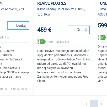
4
REVIVE PLUS 3,5
TUND
er Active, 3, 2/3,
Klima uređaj Haier Revive Plus 3,
Klima 
5/3, 9kW
AS35
599
Dodaj
459 €
Dodaj
ski list
Informacijski list
e
Grijanj
ja: 3200 W
Haier Revive Plus serija donosi idealan
Kapaci
ja: 3400 W
spoj visokih performansi i udobnosti. S
Kapaci
ametno hlađenje i
energetskom učinkovitošću A++ i tihim
Haier 
ak
radom od samo 20 dB(A), ovaj klima
grijanj
Haier Active s
uređaj osigurava savršenu
Model 
enja 3200 W i grijanja
temperaturu u prostoru bez buke.
rješenj
e izbor za manje
Zahvaljujući tehnologijama poput Frost
prostor
Clean
viso
.06. do 16.08.2026 ili
(current
«
1
»