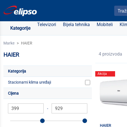
Pretra
Televizori
Bijela tehnika
Mobiteli
Kli
Kategorije
Marke
HAIER
HAIER
4 proizvoda
Kategorija
Akcija
Stacionarni klima uređaji
Cijena
-
haier