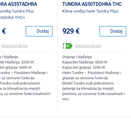
RA AS35TADHRA
TUNDRA AS50TDDHRA THC
uređaj Tundra Plus
Klima uređaj Haier Tundra Plus,
TADHRA-THC+
 €
929 €
Dodaj
Dodaj
Informacijski list
Informacijski list
e i hlađenje
Grijanje i hlađenje
tet hlađenja: 3200 W
Kapacitet hlađenja: 5000 W
tet grijanja: 3400 W
Kapacitet grijanja: 5200 W
Tundra – Pouzdano hlađenje i
Haier Tundra – Pouzdano hlađenje i
e uz osnovne funkcije
grijanje uz osnovne funkcije
Tundra nudi jednostavno
Model Tundra nudi jednostavno
e za klimatizaciju manjih
rješenje za klimatizaciju manjih
a, uz osnovne funkcionalnosti i
prostora, uz osnovne funkcionalnosti i
viso
)