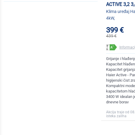
ACTIVE 3,2 3,
Klima uređaj Hai
4kW,
399 €
439 €
Informacij
Grijanje i hlađenj
Kapacitet hlađen
Kapacitet grijan
Haier Active - P
higijenski čist zr
Kompaktni model 
kapacitetom hlađ
3400 W idealan j
dnevne borav
Akcija traje od 08
isteka zaliha