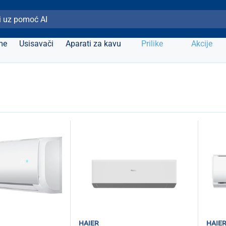
ži Elipso
me
Usisavači
Aparati za kavu
Prilike
Akcije
haier
haie