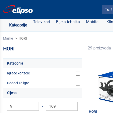
Pretra
Televizori
Bijela tehnika
Mobiteli
Kli
Kategorije
Marke
HORI
HORI
29 proizvoda
Kategorija
Igraće konzole
Dodaci za igre
Cijena
-
hori