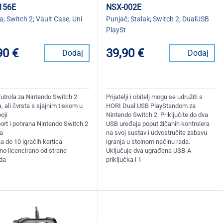
156E
NSX-002E
a; Switch 2; Vault Case; Uni
Punjač; Stalak; Switch 2; DualUSB
PlaySt
90 €
39,90 €
Dodaj
Dodaj
futrola za Nintendo Switch 2
Prijatelji i obitelj mogu se udružiti s
 ali čvrsta s sjajnim tiskom u
HORI Dual USB PlayStandom za
oji
Nintendo Switch 2. Priključite do dva
ort i pohrana Nintendo Switch 2
USB uređaja poput žičanih kontrolera
ra
na svoj sustav i udvostručite zabavu
a do 10 igraćih kartica
igranja u stolnom načinu rada.
no licencirano od strane
Uključuje dva ugrađena USB-A
da
priključka i 1