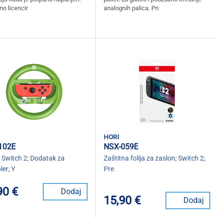
no licencir
analognih palica. Pri
hori
102E
NSX-059E
 Switch 2; Dodatak za
Zaštitna folija za zaslon; Switch 2;
ler; Y
Pre
90 €
Dodaj
15,90 €
Dodaj