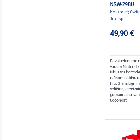
NSW-298U
Kontroler; Switc
Transp
49,90 €
Revolucionaran n
vašem Nintendo S
iskustvu kontrole
ručnom načinu ra
Pro. S analogni
veličine, precizn
gumbima na rame
udobnost i