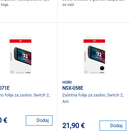
toga.
se vaši
hori
071E
NSX-058E
no folija za zaslon; Switch 2;
Zaštitna folija za zaslon; Switch 2;
Ant
0 €
Dodaj
21,90 €
Dodaj