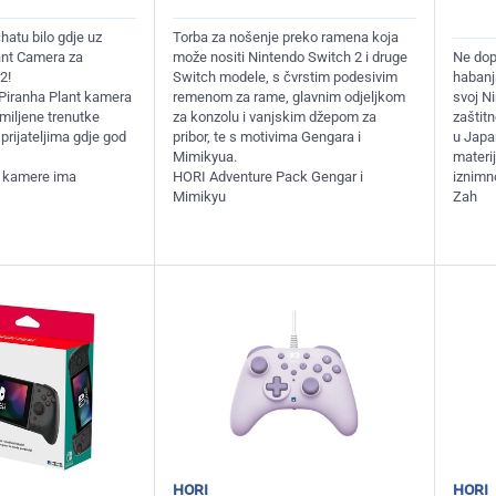
chatu bilo gdje uz
Torba za nošenje preko ramena koja
ant Camera za
može nositi Nintendo Switch 2 i druge
Ne dopu
2!
Switch modele, s čvrstim podesivim
habanj
a Piranha Plant kamera
remenom za rame, glavnim odjeljkom
svoj N
omiljene trenutke
za konzolu i vanjskim džepom za
zaštit
i prijateljima gdje god
pribor, te s motivima Gengara i
u Japa
Mimikyua.
materij
a kamere ima
HORI Adventure Pack Gengar i
iznimn
Mimikyu
Zah
hori
hori