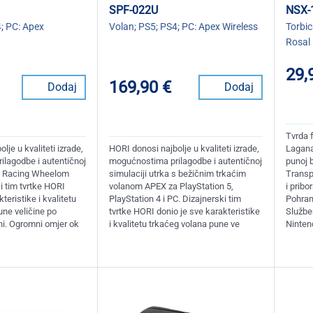
SPF-022U
NSX-
; PC: Apex
Volan; PS5; PS4; PC: Apex Wireless
Torbic
Rosal
29,
169,90 €
Dodaj
Dodaj
Tvrda 
lje u kvaliteti izrade,
HORI donosi najbolje u kvaliteti izrade,
Lagana,
lagodbe i autentičnoj
mogućnostima prilagodbe i autentičnoj
punoj b
 s Racing Wheelom
simulaciji utrka s bežičnim trkaćim
Transp
i tim tvrtke HORI
volanom APEX za PlayStation 5,
i pribo
teristike i kvalitetu
PlayStation 4 i PC. Dizajnerski tim
Pohran
une veličine po
tvrtke HORI donio je sve karakteristike
Službe
eni. Ogromni omjer ok
i kvalitetu trkaćeg volana pune ve
Ninten