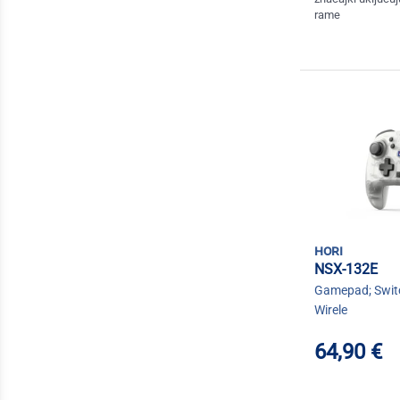
rame
hori
NSX-132E
Gamepad; Switc
Wirele
64,90 €