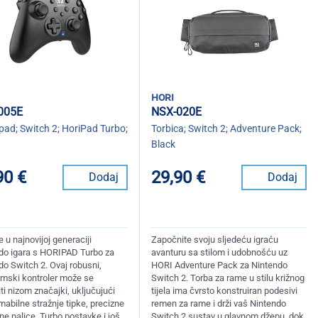
hori
005E
NSX-020E
ad; Switch 2; HoriPad Turbo;
Torbica; Switch 2; Adventure Pack;
Black
90 €
29,90 €
Dodaj
Dodaj
e u najnovijoj generaciji
Započnite svoju sljedeću igraću
do igara s HORIPAD Turbo za
avanturu sa stilom i udobnošću uz
do Switch 2. Ovaj robusni,
HORI Adventure Pack za Nintendo
mski kontroler može se
Switch 2. Torba za rame u stilu križnog
ti nizom značajki, uključujući
tijela ima čvrsto konstruiran podesivi
abilne stražnje tipke, precizne
remen za rame i drži vaš Nintendo
e palice, Turbo postavke i još
Switch 2 sustav u glavnom džepu, dok