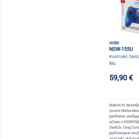
hori
NSW-155U
Kontroler; Swit
Blu
59,90 €
Nakon tri desetlj
izvorni Nintendov
periferne uređaj
učinio s HORIPA
Switch. Ovaj čvrs
performansi može
značajki uključu