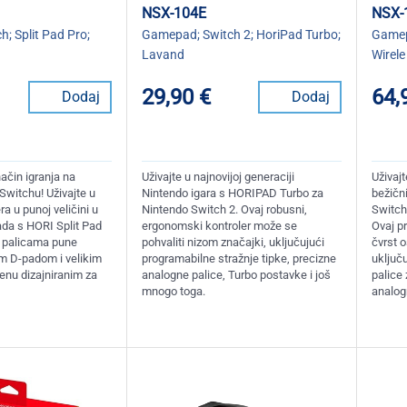
NSX-104E
NSX-
h; Split Pad Pro;
Gamepad; Switch 2; HoriPad Turbo;
Gamep
Lavand
Wirele
29,90 €
64,
Dodaj
Dodaj
ačin igranja na
Uživajte u najnovijoj generaciji
Uživaj
witchu! Uživajte u
Nintendo igara s HORIPAD Turbo za
bežičn
ra u punoj veličini u
Nintendo Switch 2. Ovaj robusni,
Switch
da s HORI Split Pad
ergonomski kontroler može se
Ovaj p
m palicama pune
pohvaliti nizom značajki, uključujući
čvrst o
im D-padom i velikim
programabilne stražnje tipke, precizne
uključu
nu dizajniranim za
analogne palice, Turbo postavke i još
palice 
mnogo toga.
analogn