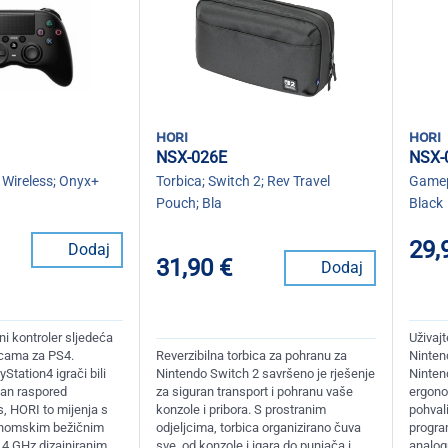
hori
hori
NSX-026E
NSX-
Wireless; Onyx+
Torbica; Switch 2; Rev Travel
Gamep
Pouch; Bla
Black
29,
Dodaj
31,90 €
Dodaj
i kontroler sljedeća
Uživajt
ricama za PS4.
Reverzibilna torbica za pohranu za
Ninten
tation4 igrači bili
Nintendo Switch 2 savršeno je rješenje
Ninten
dan raspored
za siguran transport i pohranu vaše
ergono
s, HORI to mijenja s
konzole i pribora. S prostranim
pohvali
onomskim bežičnim
odjeljcima, torbica organizirano čuva
program
,4 GHz dizajniranim
sve, od konzole i igara do punjača i
analogn