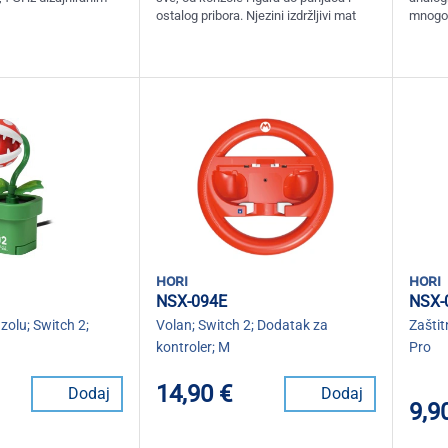
ostalog pribora. Njezini izdržljivi mat
mnogo 
hori
hori
NSX-094E
NSX-
olu; Switch 2;
Volan; Switch 2; Dodatak za
Zaštit
kontroler; M
Pro
14,90 €
Dodaj
Dodaj
9,9