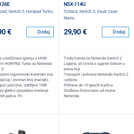
126E
NSX-114U
ad; Switch 2; Horipad Turbo;
Torbica; Switch 2; Vault Case;
Mario
90 €
29,90 €
Dodaj
Dodaj
te u bežičnom igranju s HORI
Tvrda futrola za Nintendo Switch 2
im HORIPAD Turbo za Nintendo
Lagana, ali čvrsta s sjajnim tiskom u
 2!
punoj boji
rozirni ergonomski kontroler ima
Transport i pohrana Nintendo Switch 2
sjećaj i izvrstan broj značajki,
i pribora
jući precizne, izdržljive TMR
Pohrana do 10 igraćih kartica
za glatko i pouzdano kretanje
Službeno licencirano od strane
ih palica. Pri
Nintenda