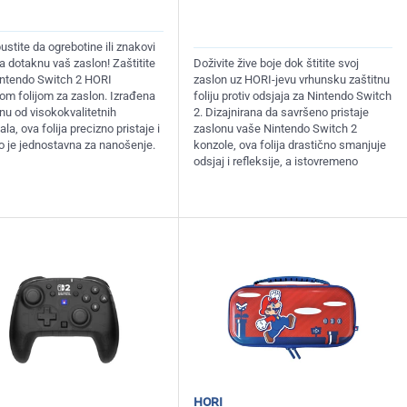
stite da ogrebotine ili znakovi
a dotaknu vaš zaslon! Zaštitite
Doživite žive boje dok štitite svoj
intendo Switch 2 HORI
zaslon uz HORI-jevu vrhunsku zaštitnu
nom folijom za zaslon. Izrađena
foliju protiv odsjaja za Nintendo Switch
nu od visokokvalitetnih
2. Dizajnirana da savršeno pristaje
ala, ova folija precizno pristaje i
zaslonu vaše Nintendo Switch 2
o je jednostavna za nanošenje.
konzole, ova folija drastično smanjuje
odsjaj i refleksije, a istovremeno
hori