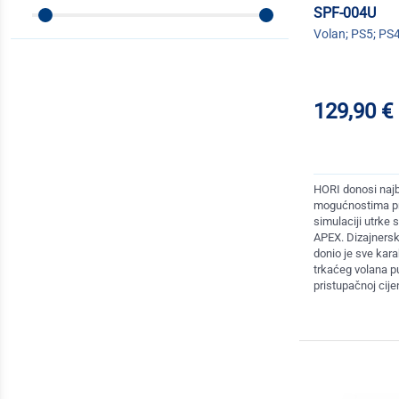
SPF-004U
Volan; PS5; PS4
129,90 €
HORI donosi najbo
mogućnostima pri
simulaciji utrke
APEX. Dizajnersk
donio je sve karak
trkaćeg volana p
pristupačnoj cij