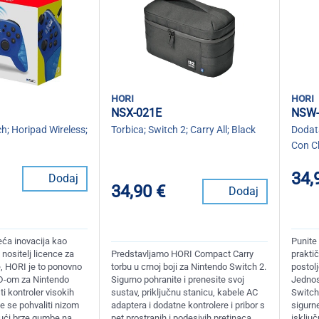
hori
hori
NSX-021E
NSW-
ch; Horipad Wireless;
Torbica; Switch 2; Carry All; Black
Dodata
Con C
34,
Dodaj
34,90 €
Dodaj
eća inovacija kao
Punite
 nositelj licence za
Predstavljamo HORI Compact Carry
prakti
e, HORI je to ponovno
torbu u crnoj boji za Nintendo Switch 2.
postol
D-om za Nintendo
Sigurno pohranite i prenesite svoj
Jednos
ti kontroler visokih
sustav, priključnu stanicu, kabele AC
Switch
 se pohvaliti nizom
adaptera i dodatne kontrolere i pribor s
sigurne
jući brze gumbe na
pet prostranih i podesivih pretinaca.
isklju