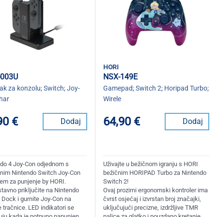
hori
003U
NSX-149E
k za konzolu; Switch; Joy-
Gamepad; Switch 2; Horipad Turbo;
har
Wirele
90 €
64,90 €
Dodaj
Dodaj
 do 4 Joy-Con odjednom s
Uživajte u bežičnom igranju s HORI
čnim Nintendo Switch Joy-Con
bežičnim HORIPAD Turbo za Nintendo
jem za punjenje by HORI.
Switch 2!
tavno priključite na Nintendo
Ovaj prozirni ergonomski kontroler ima
 Dock i gurnite Joy-Con na
čvrst osjećaj i izvrstan broj značajki,
 tračnice. LED indikatori se
uključujući precizne, izdržljive TMR
čuju kada je potpuno napunjen.
palice za glatko i pouzdano kretanje