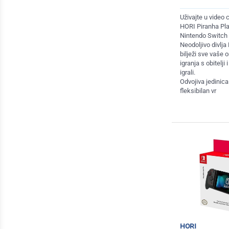
Uživajte u video 
HORI Piranha Pl
Nintendo Switch 
Neodoljivo divlj
bilježi sve vaše 
igranja s obitelji 
igrali.
Odvojiva jedinic
fleksibilan vr
hori