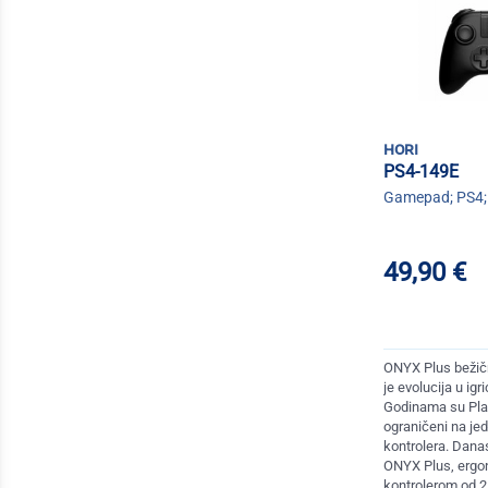
hori
PS4-149E
Gamepad; PS4; 
49,90 €
ONYX Plus bežičn
je evolucija u ig
Godinama su PlayS
ograničeni na je
kontrolera. Dana
ONYX Plus, erg
kontrolerom od 2