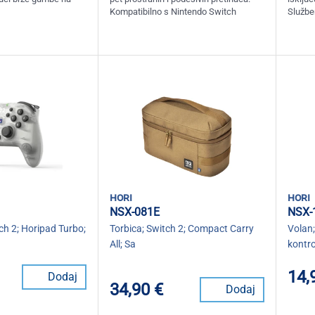
Kompatibilno s Nintendo Switch
Službe
hori
hori
NSX-081E
NSX-
h 2; Horipad Turbo;
Torbica; Switch 2; Compact Carry
Volan;
All; Sa
kontro
14,
Dodaj
34,90 €
Dodaj