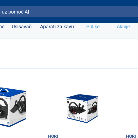
ži Elipso
me
Usisavači
Aparati za kavu
Prilike
Akcije
hori
hori