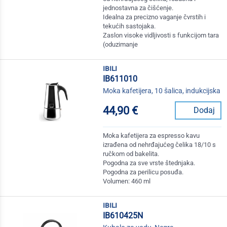
jednostavna za čišćenje.
Idealna za precizno vaganje čvrstih i
tekućih sastojaka.
Zaslon visoke vidljivosti s funkcijom tara
(oduzimanje
ibili
IB611010
Moka kafetijera, 10 šalica, indukcijska
44,90 €
Dodaj
Moka kafetijera za espresso kavu
izrađena od nehrđajućeg čelika 18/10 s
ručkom od bakelita.
Pogodna za sve vrste štednjaka.
Pogodna za perilicu posuđa.
Volumen: 460 ml
ibili
IB610425N