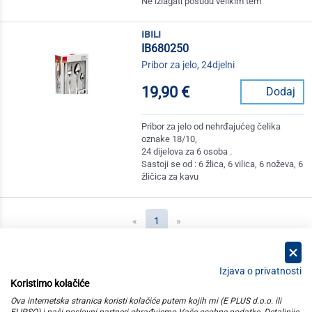
Ne izlagati posudu velikim tem
ibili
IB680250
Pribor za jelo, 24djelni
19,90 €
Dodaj
Pribor za jelo od nehrđajućeg čelika
oznake 18/10,
24 dijelova za 6 osoba .
Sastoji se od : 6 žlica, 6 vilica, 6 noževa, 6
žličica za kavu
(current)
«
1
»
Izjava o privatnosti
Koristimo kolačiće
kategorije
Ova internetska stranica koristi kolačiće putem kojih mi (E PLUS d.o.o. ili