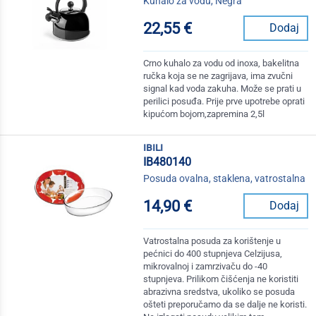
Kuhalo za vodu, Negra
22,55 €
Dodaj
Crno kuhalo za vodu od inoxa, bakelitna
ručka koja se ne zagrijava, ima zvučni
signal kad voda zakuha. Može se prati u
perilici posuđa. Prije prve upotrebe oprati
kipućom bojom,zapremina 2,5l
ibili
IB480140
Posuda ovalna, staklena, vatrostalna
14,90 €
Dodaj
Vatrostalna posuda za korištenje u
pećnici do 400 stupnjeva Celzijusa,
mikrovalnoj i zamrzivaču do -40
stupnjeva. Prilikom čišćenja ne koristiti
abrazivna sredstva, ukoliko se posuda
ošteti preporučamo da se dalje ne koristi.