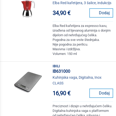
Elba Red kafetijera, 3 šalice, indukcijs
34,90 €
Dodaj
Elba Red kafetijera za espresso kavu,
izrađena od lijevanog aluminija s donjim
dijelom od nehrđajućeg čelika.
Pogodna za sve vrste štednjaka.
Nije pogodna za perilicu.
Masivna i izdržljiva.
Volumen: 150 ml
ibili
IB631000
Kuhinjska vaga, Digitalna, Inox
CLASS
16,90 €
Dodaj
Preciznost i dizajn u nehrđajućem čeliku.
Digitalna kuhinjska vaga s platformom
od nehrđajućeg čelika, robusna i