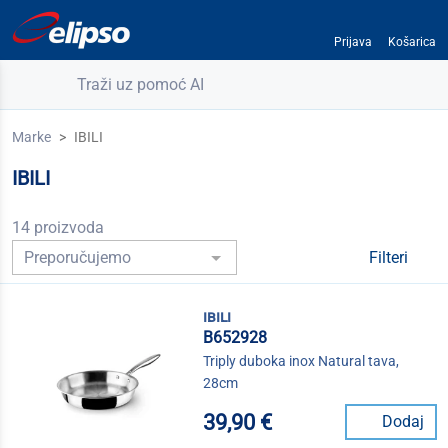
Prijava
Košarica
Traži uz pomoć AI
Marke
IBILI
IBILI
14 proizvoda
Filteri
ibili
B652928
Triply duboka inox Natural tava,
28cm
39,90 €
Dodaj