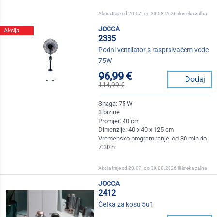
Akcija traje od 20.07. do 30.08.2026 ili isteka zaliha
jocca
Akcija
2335
Podni ventilator s raspršivačem vode
75W
96,99 €
Dodaj
114,99 €
Snaga: 75 W
3 brzine
Promjer: 40 cm
Dimenzije: 40 x 40 x 125 cm
Vremensko programiranje: od 30 min do
7:30 h
Akcija traje od 20.07. do 30.08.2026 ili isteka zaliha
jocca
2412
Četka za kosu 5u1