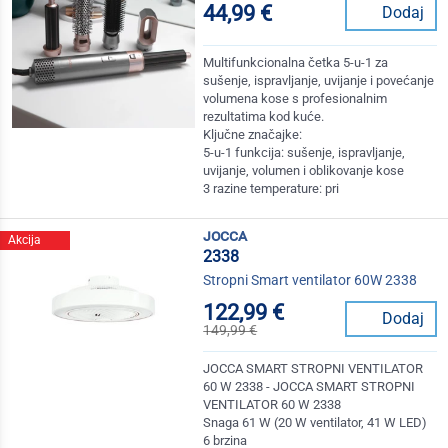
44,99 €
Dodaj
Multifunkcionalna četka 5-u-1 za
sušenje, ispravljanje, uvijanje i povećanje
volumena kose s profesionalnim
rezultatima kod kuće.
Ključne značajke:
5-u-1 funkcija: sušenje, ispravljanje,
uvijanje, volumen i oblikovanje kose
3 razine temperature: pri
jocca
Akcija
2338
Stropni Smart ventilator 60W 2338
122,99 €
Dodaj
149,99 €
JOCCA SMART STROPNI VENTILATOR
60 W 2338 - JOCCA SMART STROPNI
VENTILATOR 60 W 2338
Snaga 61 W (20 W ventilator, 41 W LED)
6 brzina