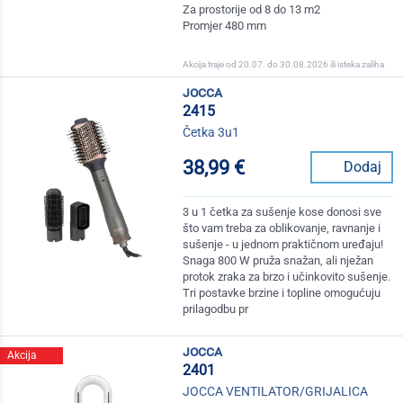
Za prostorije od 8 do 13 m2
Promjer 480 mm
Akcija traje od 20.07. do 30.08.2026 ili isteka zaliha
jocca
2415
Četka 3u1
38,99 €
Dodaj
3 u 1 četka za sušenje kose donosi sve
što vam treba za oblikovanje, ravnanje i
sušenje - u jednom praktičnom uređaju!
Snaga 800 W pruža snažan, ali nježan
protok zraka za brzo i učinkovito sušenje.
Tri postavke brzine i topline omogućuju
prilagodbu pr
jocca
Akcija
2401
JOCCA VENTILATOR/GRIJALICA