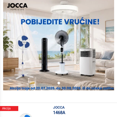
jocca
Akcija
1468A