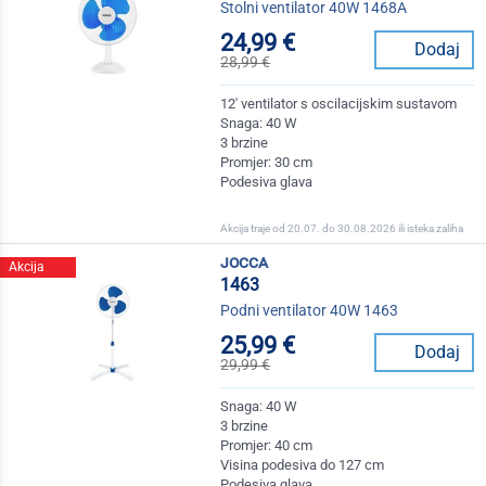
Stolni ventilator 40W 1468A
24,99 €
Dodaj
28,99 €
12' ventilator s oscilacijskim sustavom
Snaga: 40 W
3 brzine
Promjer: 30 cm
Podesiva glava
Akcija traje od 20.07. do 30.08.2026 ili isteka zaliha
jocca
Akcija
1463
Podni ventilator 40W 1463
25,99 €
Dodaj
29,99 €
Snaga: 40 W
3 brzine
Promjer: 40 cm
Visina podesiva do 127 cm
Podesiva glava