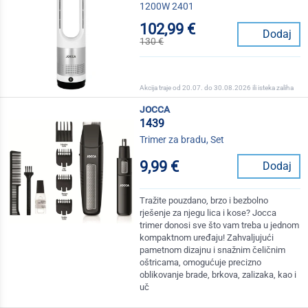
1200W 2401
102,99 €
Dodaj
130 €
Akcija traje od 20.07. do 30.08.2026 ili isteka zaliha
jocca
1439
Trimer za bradu, Set
9,99 €
Dodaj
Tražite pouzdano, brzo i bezbolno
rješenje za njegu lica i kose? Jocca
trimer donosi sve što vam treba u jednom
kompaktnom uređaju! Zahvaljujući
pametnom dizajnu i snažnim čeličnim
oštricama, omogućuje precizno
oblikovanje brade, brkova, zalizaka, kao i
uč