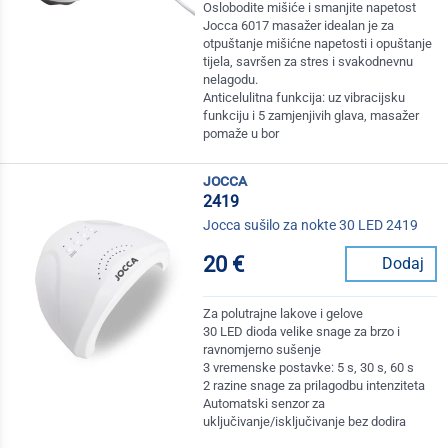
Oslobodite mišiće i smanjite napetost
Jocca 6017 masažer idealan je za
otpuštanje mišićne napetosti i opuštanje
tijela, savršen za stres i svakodnevnu
nelagodu.
Anticelulitna funkcija: uz vibracijsku
funkciju i 5 zamjenjivih glava, masažer
pomaže u bor
jocca
2419
Jocca sušilo za nokte 30 LED 2419
20 €
Dodaj
Za polutrajne lakove i gelove
30 LED dioda velike snage za brzo i
ravnomjerno sušenje
3 vremenske postavke: 5 s, 30 s, 60 s
2 razine snage za prilagodbu intenziteta
Automatski senzor za
uključivanje/isključivanje bez dodira