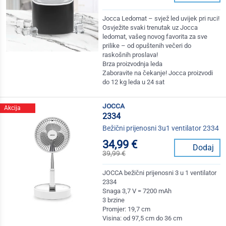
Jocca Ledomat – svjež led uvijek pri ruci!
Osvježite svaki trenutak uz Jocca
ledomat, vašeg novog favorita za sve
prilike – od opuštenih večeri do
raskošnih proslava!
Brza proizvodnja leda
Zaboravite na čekanje! Jocca proizvodi
do 12 kg leda u 24 sat
jocca
Akcija
2334
Bežični prijenosni 3u1 ventilator 2334
34,99 €
Dodaj
39,99 €
JOCCA bežični prijenosni 3 u 1 ventilator
2334
Snaga 3,7 V = 7200 mAh
3 brzine
Promjer: 19,7 cm
Visina: od 97,5 cm do 36 cm