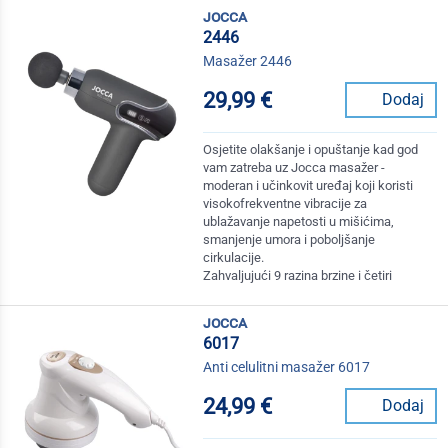
jocca
2446
Masažer 2446
29,99 €
Dodaj
Osjetite olakšanje i opuštanje kad god
vam zatreba uz Jocca masažer -
moderan i učinkovit uređaj koji koristi
visokofrekventne vibracije za
ublažavanje napetosti u mišićima,
smanjenje umora i poboljšanje
cirkulacije.
Zahvaljujući 9 razina brzine i četiri
jocca
6017
Anti celulitni masažer 6017
24,99 €
Dodaj