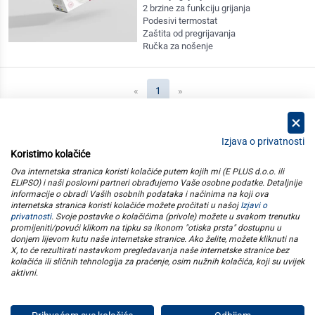
2 brzine za funkciju grijanja
Podesivi termostat
Zaštita od pregrijavanja
Ručka za nošenje
(current)
«
1
»
Izjava o privatnosti
Koristimo kolačiće
kategorije
Ova internetska stranica koristi kolačiće putem kojih mi (E PLUS d.o.o. ili
ELIPSO) i naši poslovni partneri obrađujemo Vaše osobne podatke. Detaljnije
informacije o obradi Vaših osobnih podataka i načinima na koji ova
elipso
internetska stranica koristi kolačiće možete pročitati u našoj
Izjavi o
privatnosti
. Svoje postavke o kolačićima (privole) možete u svakom trenutku
promijeniti/povući klikom na tipku sa ikonom "otiska prsta" dostupnu u
informacije
donjem lijevom kutu naše internetske stranice. Ako želite, možete kliknuti na
X, to će rezultirati nastavkom pregledavanja naše internetske stranice bez
kolačića ili sličnih tehnologija za praćenje, osim nužnih kolačića, koji su uvijek
pratite nas
aktivni
.