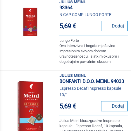
julius meinl
93364
N CAP COMP LUNGO FORTE
5,69 €
Dodaj
Lungo Forte
Ova intenzivna i bogata mješavina
impresionira svojom dobrom
uravnoteženošću , slatkim okusom i
dugotrajnim povratnim okusom
julius meinl
BONFANTI D.O.O. MEINL 94033
Espresso Decaf Inspresso kapsule
10/1
5,69 €
Dodaj
Julius Meinl biorazgradive Inspresso
kapsule - Espresso Decaf, 10 kapsula,