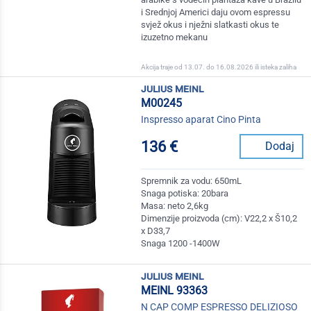
i Srednjoj Americi daju ovom espressu
svjež okus i nježni slatkasti okus te
izuzetno mekanu
Akcija traje od 13.07. do 16.08.2026 ili isteka zaliha
julius meinl
M00245
Inspresso aparat Cino Pinta
136 €
Dodaj
Spremnik za vodu: 650mL
Snaga potiska: 20bara
Masa: neto 2,6kg
Dimenzije proizvoda (cm): V22,2 x Š10,2
x D33,7
Snaga 1200 -1400W
julius meinl
MEINL 93363
N CAP COMP ESPRESSO DELIZIOSO