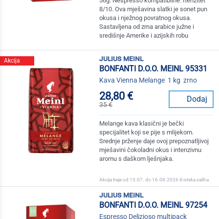
56g. Nespresso kompatibilne. Itenzitet
8/10. Ova mješavina slatki je sonet pun
okusa i nježnog povratnog okusa.
Sastavljena od zrna arabice južne i
središnje Amerike i azijskih robu
julius meinl
Akcija
BONFANTI D.O.O. MEINL 95331
Kava Vienna Melange 1 kg zrno
28,80 €
Dodaj
35 €
Melange kava klasični je bečki
specijalitet koji se pije s mlijekom.
Srednje prženje daje ovoj prepoznatljivoj
mješavini čokoladni okus i intenzivnu
aromu s daškom lješnjaka.
Akcija traje od 13.07. do 16.08.2026 ili isteka zaliha
julius meinl
BONFANTI D.O.O. MEINL 97254
Espresso Delizioso multipack