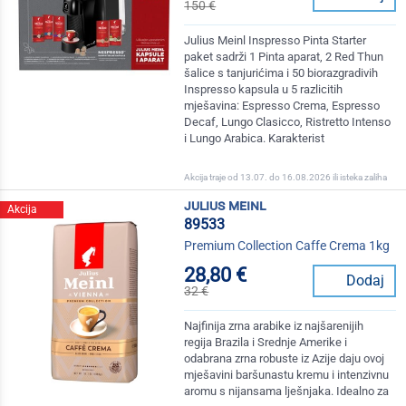
150 €
Julius Meinl Inspresso Pinta Starter
paket sadrži 1 Pinta aparat, 2 Red Thun
šalice s tanjurićima i 50 biorazgradivih
Inspresso kapsula u 5 razlicitih
mješavina: Espresso Crema, Espresso
Decaf, Lungo Clasicco, Ristretto Intenso
i Lungo Arabica. Karakterist
Akcija traje od 13.07. do 16.08.2026 ili isteka zaliha
julius meinl
Akcija
89533
Premium Collection Caffe Crema 1kg
28,80 €
Dodaj
32 €
Najfinija zrna arabike iz najšarenijih
regija Brazila i Srednje Amerike i
odabrana zrna robuste iz Azije daju ovoj
mješavini baršunastu kremu i intenzivnu
aromu s nijansama lješnjaka. Idealno za