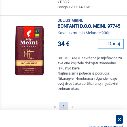
x D33,7
Snaga 1200 -1400W
julius meinl
BONFANTI D.O.O. MEINL 97745
Kava u zrnu bio Melange 900g
34 €
Dodaj
BIO MELANGE savršena je mješavina za
sve one koji žele doživjeti izvanredno
iskustvo kave .
Najfinija zrna potječu iz područja
Nikaragve, Hondurasa i Ugande i daju
ovoj dvostruko certificiranoj mješavini
izniman okus.
(current)
«
1
»