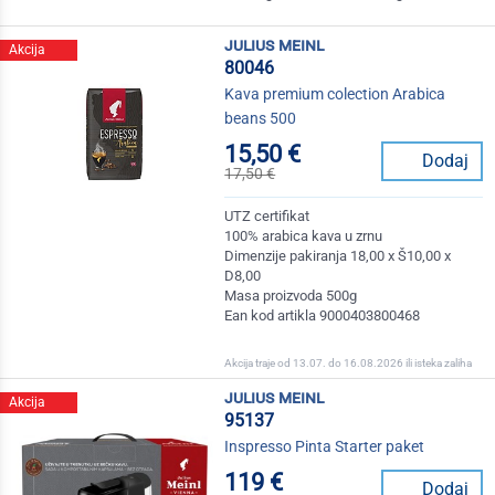
julius meinl
Akcija
80046
Kava premium colection Arabica
beans 500
15,50 €
Dodaj
17,50 €
UTZ certifikat
100% arabica kava u zrnu
Dimenzije pakiranja 18,00 x Š10,00 x
D8,00
Masa proizvoda 500g
Ean kod artikla 9000403800468
Akcija traje od 13.07. do 16.08.2026 ili isteka zaliha
julius meinl
Akcija
95137
Inspresso Pinta Starter paket
119 €
Dodaj