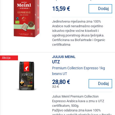
15,59 €
Dodaj
Jedinstvena mješavina zrna 100%
Arabice nudi nenadmašno osjetilno
iskustvo nježne voćne kiselosti i
ugodnog povratnog okusa lješnjaka.
Certificirana sa Biofairtrade i Organic
certifikatima
julius meinl
Akcija
UTZ
Premium Collection Espresso 1kg
beans UT
28,80 €
Dodaj
32 €
Julius Meinl Premium Collection
Espresso Arabica kava u zrnu s UTZ
certifikatom, 500g.
Pažljivo odabrana zrna kave 100%
arabike s vodećih plantaža kave u Brazilu