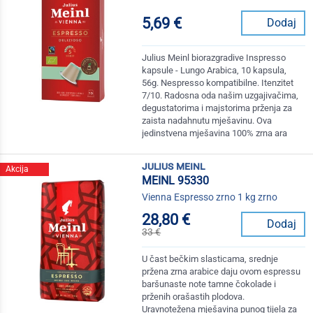
5,69 €
Dodaj
Julius Meinl biorazgradive Inspresso
kapsule - Lungo Arabica, 10 kapsula,
56g. Nespresso kompatibilne. Itenzitet
7/10. Radosna oda našim uzgajivačima,
degustatorima i majstorima prženja za
zaista nadahnutu mješavinu. Ova
jedinstvena mješavina 100% zrna ara
julius meinl
Akcija
MEINL 95330
Vienna Espresso zrno 1 kg zrno
28,80 €
Dodaj
33 €
U čast bečkim slasticama, srednje
pržena zrna arabice daju ovom espressu
baršunaste note tamne čokolade i
prženih orašastih plodova.
Uravnotežena mješavina punog tijela za