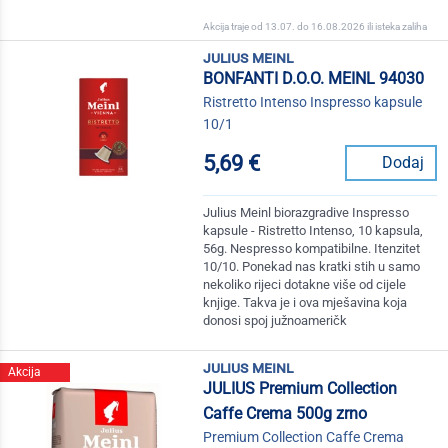
Akcija traje od 13.07. do 16.08.2026 ili isteka zaliha
julius meinl
BONFANTI D.O.O. MEINL 94030
Ristretto Intenso Inspresso kapsule
10/1
5,69 €
Dodaj
Julius Meinl biorazgradive Inspresso
kapsule - Ristretto Intenso, 10 kapsula,
56g. Nespresso kompatibilne. Itenzitet
10/10. Ponekad nas kratki stih u samo
nekoliko rijeci dotakne više od cijele
knjige. Takva je i ova mješavina koja
donosi spoj južnoameričk
julius meinl
Akcija
JULIUS Premium Collection
Caffe Crema 500g zrno
Premium Collection Caffe Crema