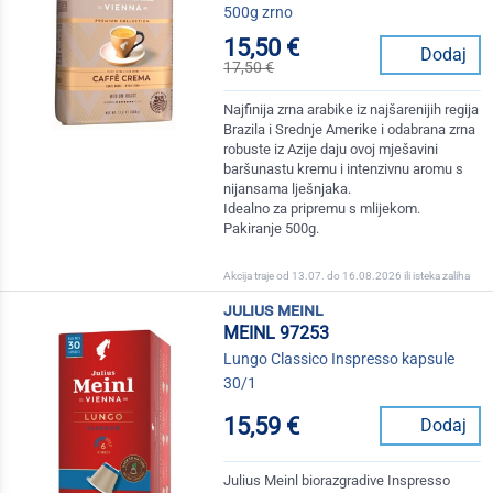
500g zrno
15,50 €
Dodaj
17,50 €
Najfinija zrna arabike iz najšarenijih regija
Brazila i Srednje Amerike i odabrana zrna
robuste iz Azije daju ovoj mješavini
baršunastu kremu i intenzivnu aromu s
nijansama lješnjaka.
Idealno za pripremu s mlijekom.
Pakiranje 500g.
Akcija traje od 13.07. do 16.08.2026 ili isteka zaliha
julius meinl
MEINL 97253
Lungo Classico Inspresso kapsule
30/1
15,59 €
Dodaj
Julius Meinl biorazgradive Inspresso