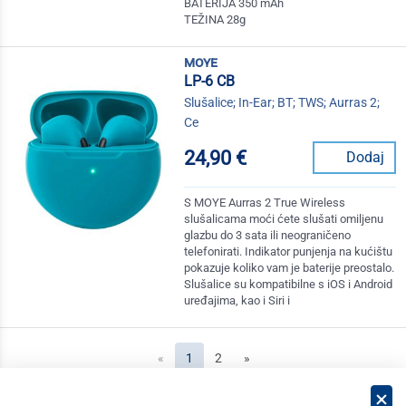
BATERIJA 350 mAh
TEŽINA 28g
moye
LP-6 CB
Slušalice; In-Ear; BT; TWS; Aurras 2;
Ce
24,90 €
Dodaj
S MOYE Aurras 2 True Wireless
slušalicama moći ćete slušati omiljenu
glazbu do 3 sata ili neograničeno
telefonirati. Indikator punjenja na kućištu
pokazuje koliko vam je baterije preostalo.
Slušalice su kompatibilne s iOS i Android
uređajima, kao i Siri i
(current)
«
1
2
»