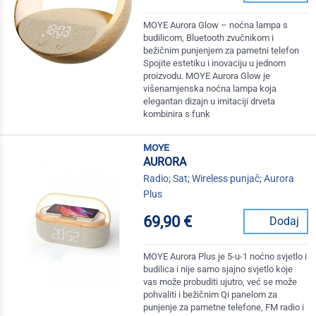
MOYE Aurora Glow – noćna lampa s
budilicom, Bluetooth zvučnikom i
bežičnim punjenjem za pametni telefon
Spojite estetiku i inovaciju u jednom
proizvodu. MOYE Aurora Glow je
višenamjenska noćna lampa koja
elegantan dizajn u imitaciji drveta
kombinira s funk
moye
AURORA
Radio; Sat; Wireless punjač; Aurora
Plus
69,90 €
Dodaj
MOYE Aurora Plus je 5-u-1 noćno svjetlo i
budilica i nije samo sjajno svjetlo koje
vas može probuditi ujutro, već se može
pohvaliti i bežičnim Qi panelom za
punjenje za pametne telefone, FM radio i