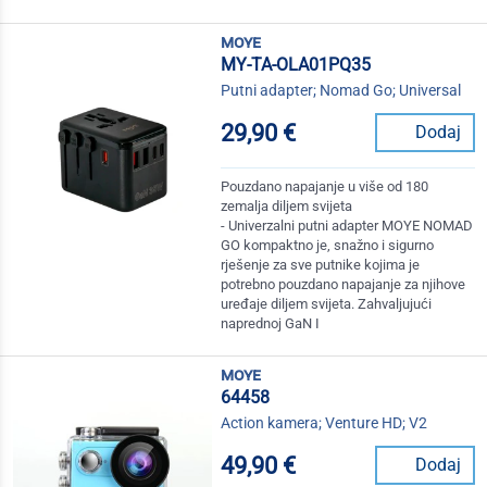
moye
MY-TA-OLA01PQ35
Putni adapter; Nomad Go; Universal
29,90 €
Dodaj
Pouzdano napajanje u više od 180
zemalja diljem svijeta
- Univerzalni putni adapter MOYE NOMAD
GO kompaktno je, snažno i sigurno
rješenje za sve putnike kojima je
potrebno pouzdano napajanje za njihove
uređaje diljem svijeta. Zahvaljujući
naprednoj GaN I
moye
64458
Action kamera; Venture HD; V2
49,90 €
Dodaj