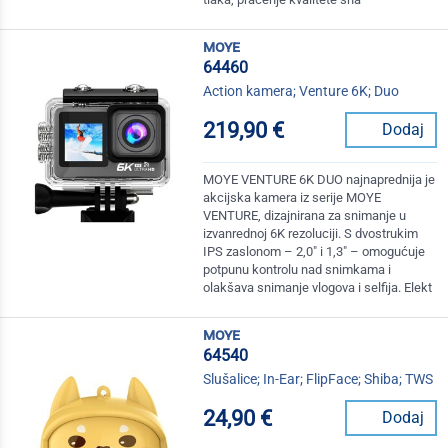
moye
64460
Action kamera; Venture 6K; Duo
219,90 €
Dodaj
MOYE VENTURE 6K DUO najnaprednija je
akcijska kamera iz serije MOYE
VENTURE, dizajnirana za snimanje u
izvanrednoj 6K rezoluciji. S dvostrukim
IPS zaslonom – 2,0" i 1,3" – omogućuje
potpunu kontrolu nad snimkama i
olakšava snimanje vlogova i selfija. Elekt
moye
64540
Slušalice; In-Ear; FlipFace; Shiba; TWS
24,90 €
Dodaj