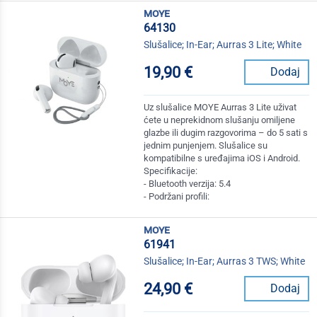
moye
64130
Slušalice; In-Ear; Aurras 3 Lite; White
19,90 €
Dodaj
Uz slušalice MOYE Aurras 3 Lite uživat
ćete u neprekidnom slušanju omiljene
glazbe ili dugim razgovorima – do 5 sati s
jednim punjenjem. Slušalice su
kompatibilne s uređajima iOS i Android.
Specifikacije:
- Bluetooth verzija: 5.4
- Podržani profili:
moye
61941
Slušalice; In-Ear; Aurras 3 TWS; White
24,90 €
Dodaj