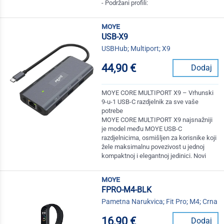
- Podržani profili:
moye
USB-X9
USBHub; Multiport; X9
44,90 €
Dodaj
MOYE CORE MULTIPORT X9 – Vrhunski
9-u-1 USB-C razdjelnik za sve vaše
potrebe
MOYE CORE MULTIPORT X9 najsnažniji
je model među MOYE USB-C
razdjelnicima, osmišljen za korisnike koji
žele maksimalnu povezivost u jednoj
kompaktnoj i elegantnoj jedinici. Novi
moye
FPRO-M4-BLK
Pametna Narukvica; Fit Pro; M4; Crna
16,90 €
Dodaj