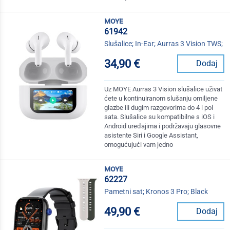
moye
61942
Slušalice; In-Ear; Aurras 3 Vision TWS;
34,90 €
Dodaj
Uz MOYE Aurras 3 Vision slušalice uživat
ćete u kontinuiranom slušanju omiljene
glazbe ili dugim razgovorima do 4 i pol
sata. Slušalice su kompatibilne s iOS i
Android uređajima i podržavaju glasovne
asistente Siri i Google Assistant,
omogućujući vam jedno
moye
62227
Pametni sat; Kronos 3 Pro; Black
49,90 €
Dodaj