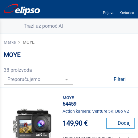
Prijava
Košarica
Traži uz pomoć AI
Marke
MOYE
MOYE
38 proizvoda
Filteri
moye
64459
Action kamera; Venture 5K; Duo V2
149,90 €
Dodaj