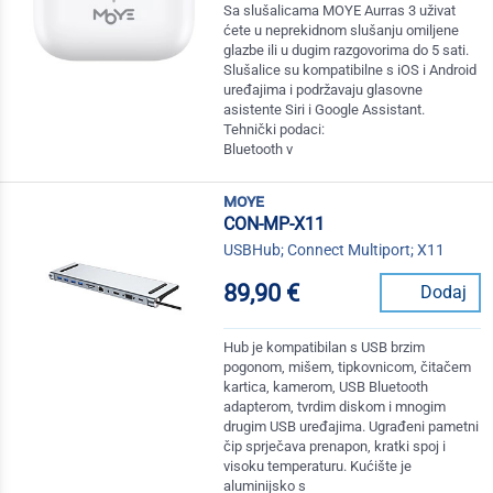
Sa slušalicama MOYE Aurras 3 uživat
ćete u neprekidnom slušanju omiljene
glazbe ili u dugim razgovorima do 5 sati.
Slušalice su kompatibilne s iOS i Android
uređajima i podržavaju glasovne
asistente Siri i Google Assistant.
Tehnički podaci:
Bluetooth v
moye
CON-MP-X11
USBHub; Connect Multiport; X11
89,90 €
Dodaj
Hub je kompatibilan s USB brzim
pogonom, mišem, tipkovnicom, čitačem
kartica, kamerom, USB Bluetooth
adapterom, tvrdim diskom i mnogim
drugim USB uređajima. Ugrađeni pametni
čip sprječava prenapon, kratki spoj i
visoku temperaturu. Kućište je
aluminijsko s