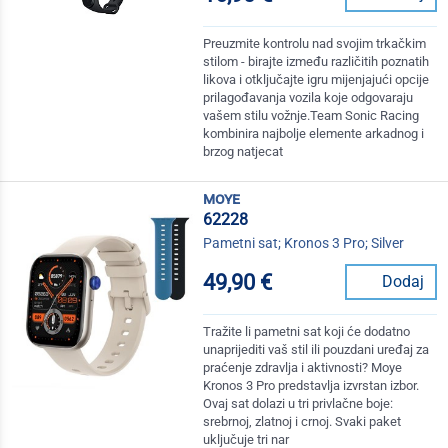
Preuzmite kontrolu nad svojim trkačkim
stilom - birajte između različitih poznatih
likova i otključajte igru mijenjajući opcije
prilagođavanja vozila koje odgovaraju
vašem stilu vožnje.Team Sonic Racing
kombinira najbolje elemente arkadnog i
brzog natjecat
moye
62228
Pametni sat; Kronos 3 Pro; Silver
49,90 €
Dodaj
Tražite li pametni sat koji će dodatno
unaprijediti vaš stil ili pouzdani uređaj za
praćenje zdravlja i aktivnosti? Moye
Kronos 3 Pro predstavlja izvrstan izbor.
Ovaj sat dolazi u tri privlačne boje:
srebrnoj, zlatnoj i crnoj. Svaki paket
uključuje tri nar