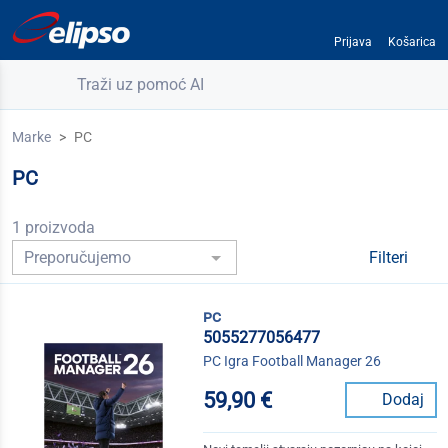
Prijava
Košarica
Traži uz pomoć AI
Marke
PC
PC
1 proizvoda
Filteri
pc
5055277056477
PC Igra Football Manager 26
59,90 €
Dodaj