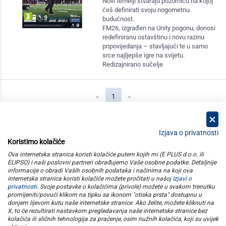
Novi temelji stvaraju pozornicu na kojoj
ćeš definirati svoju nogometnu
budućnost.
FM26, izgrađen na Unity pogonu, donosi
redefiniranu ostavštinu i novu razinu
pripovijedanja – stavljajući te u samo
srce najljepše igre na svijetu.
Redizajnirano sučelje
(current)
«
1
»
Izjava o privatnosti
Koristimo kolačiće
kategorije
Ova internetska stranica koristi kolačiće putem kojih mi (E PLUS d.o.o. ili
ELIPSO) i naši poslovni partneri obrađujemo Vaše osobne podatke. Detaljnije
informacije o obradi Vaših osobnih podataka i načinima na koji ova
elipso
internetska stranica koristi kolačiće možete pročitati u našoj
Izjavi o
privatnosti
. Svoje postavke o kolačićima (privole) možete u svakom trenutku
promijeniti/povući klikom na tipku sa ikonom "otiska prsta" dostupnu u
informacije
donjem lijevom kutu naše internetske stranice. Ako želite, možete kliknuti na
X, to će rezultirati nastavkom pregledavanja naše internetske stranice bez
kolačića ili sličnih tehnologija za praćenje, osim nužnih kolačića, koji su uvijek
pratite nas