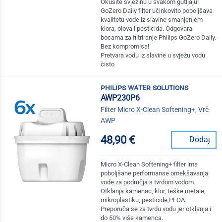
Okusite svježinu u svakom gutljaju!
GoZero Daily filter učinkovito poboljšava
kvalitetu vode iz slavine smanjenjem
klora, olova i pesticida. Odgovara
bocama za filtriranje Philips GoZero Daily.
Bez kompromisa!
Pretvara vodu iz slavine u svježu vodu
čisto
philips water solutions
AWP230P6
Filter Micro X-Clean Softening+; Vrč
AWP
48,90 €
Dodaj
Micro X-Clean Softening+ filter ima
poboljšane performanse omekšavanja
vode za područja s tvrdom vodom.
Otklanja kamenac, klor, teške metale,
mikroplastiku, pesticide,PFOA.
Preporuča se za tvrdu vodu jer otklanja i
do 50% više kamenca.