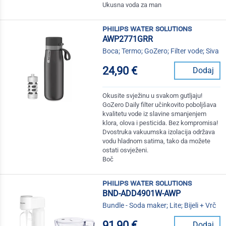
Ukusna voda za man
philips water solutions
AWP2771GRR
Boca; Termo; GoZero; Filter vode; Siva
24,90 €
Dodaj
Okusite svježinu u svakom gutljaju!
GoZero Daily filter učinkovito poboljšava
kvalitetu vode iz slavine smanjenjem
klora, olova i pesticida. Bez kompromisa!
Dvostruka vakuumska izolacija održava
vodu hladnom satima, tako da možete
ostati osvježeni.
Boč
philips water solutions
BND-ADD4901W-AWP
Bundle - Soda maker; Lite; Bijeli + Vrč
91,90 €
Dodaj