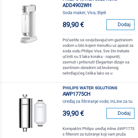
ADD4902WH
Soda maker; Viva; Bijeli
89,90 €
Dodaj
Počastite se osvježavajućom gaziranom
vodom u bilo kojem trenutku uz aparat za
soda vodu Philips Viva. Sve što trebate
učiniti su 3 laka koraka - napuniti,
zavrnuti i pritisnuti! Elegantan dizajn sa
završnom obradom od brušenog
nehrđajućeg čelika lako se u
philips water solutions
AWP1775CH
Uređaj za filtriranje vode; InLine za tu
39,90 €
Dodaj
Kompaktni Philips uređaj inline AWP1775
s filterom za tuširanje koji vam pruža