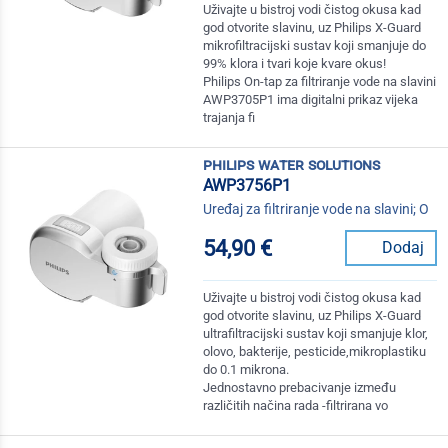
Uživajte u bistroj vodi čistog okusa kad
god otvorite slavinu, uz Philips X-Guard
mikrofiltracijski sustav koji smanjuje do
99% klora i tvari koje kvare okus!
Philips On-tap za filtriranje vode na slavini
AWP3705P1 ima digitalni prikaz vijeka
trajanja fi
philips water solutions
AWP3756P1
Uređaj za filtriranje vode na slavini; O
54,90 €
Dodaj
Uživajte u bistroj vodi čistog okusa kad
god otvorite slavinu, uz Philips X-Guard
ultrafiltracijski sustav koji smanjuje klor,
olovo, bakterije, pesticide,mikroplastiku
do 0.1 mikrona.
Jednostavno prebacivanje između
različitih načina rada -filtrirana vo