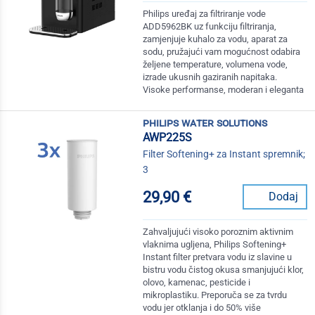
Philips uređaj za filtriranje vode
ADD5962BK uz funkciju filtriranja,
zamjenjuje kuhalo za vodu, aparat za
sodu, pružajući vam mogućnost odabira
željene temperature, volumena vode,
izrade ukusnih gaziranih napitaka.
Visoke performanse, moderan i eleganta
philips water solutions
AWP225S
Filter Softening+ za Instant spremnik;
3
29,90 €
Dodaj
Zahvaljujući visoko poroznim aktivnim
vlaknima ugljena, Philips Softening+
Instant filter pretvara vodu iz slavine u
bistru vodu čistog okusa smanjujući klor,
olovo, kamenac, pesticide i
mikroplastiku. Preporuča se za tvrdu
vodu jer otklanja i do 50% više