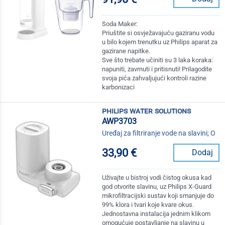
Soda Maker:
Priuštite si osvježavajuću gaziranu vodu
u bilo kojem trenutku uz Philips aparat za
gazirane napitke.
Sve što trebate učiniti su 3 laka koraka:
napuniti, zavrnuti i pritisnuti! Prilagodite
svoja pića zahvaljujući kontroli razine
karbonizaci
philips water solutions
AWP3703
Uređaj za filtriranje vode na slavini; O
33,90 €
Dodaj
Uživajte u bistroj vodi čistog okusa kad
god otvorite slavinu, uz Philips X-Guard
mikrofiltracijski sustav koji smanjuje do
99% klora i tvari koje kvare okus.
Jednostavna instalacija jednim klikom
omogućuje postavljanje na slavinu u