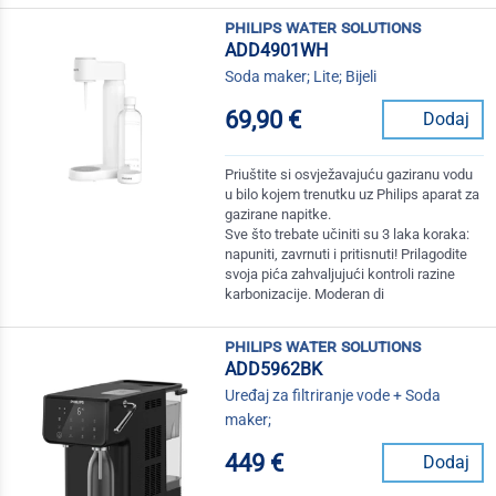
philips water solutions
ADD4901WH
Soda maker; Lite; Bijeli
69,90 €
Dodaj
Priuštite si osvježavajuću gaziranu vodu
u bilo kojem trenutku uz Philips aparat za
gazirane napitke.
Sve što trebate učiniti su 3 laka koraka:
napuniti, zavrnuti i pritisnuti! Prilagodite
svoja pića zahvaljujući kontroli razine
karbonizacije. Moderan di
philips water solutions
ADD5962BK
Uređaj za filtriranje vode + Soda
maker;
449 €
Dodaj