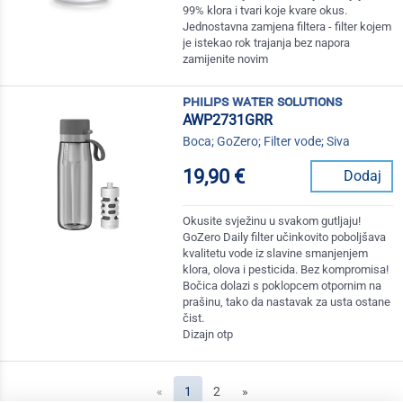
99% klora i tvari koje kvare okus.
Jednostavna zamjena filtera - filter kojem
je istekao rok trajanja bez napora
zamijenite novim
philips water solutions
AWP2731GRR
Boca; GoZero; Filter vode; Siva
19,90 €
Dodaj
Okusite svježinu u svakom gutljaju!
GoZero Daily filter učinkovito poboljšava
kvalitetu vode iz slavine smanjenjem
klora, olova i pesticida. Bez kompromisa!
Bočica dolazi s poklopcem otpornim na
prašinu, tako da nastavak za usta ostane
čist.
Dizajn otp
(current)
«
1
2
»