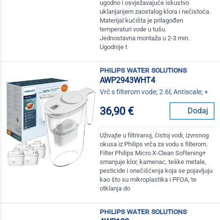
ugodno i osvježavajuće iskustvo
uklanjanjem zaostalog klora i nečistoća.
Materijal kućišta je prilagođen
temperaturi vode u tušu.
Jednostavna montaža u 2-3 min.
Ugodnije t
philips water solutions
AWP2943WHT4
Vrč s filterom vode; 2.6l; Antiscale; +
36,90 €
Dodaj
Uživajte u filtriranoj, čistoj vodi, izvrsnog
okusa iz Philips vrča za vodu s filterom.
Filter Philips Micro X-Clean Softening+
smanjuje klor, kamenac, teške metale,
pesticide i onečišćenja koja se pojavljuju
kao što su mikroplastika i PFOA, te
otklanja do
philips water solutions