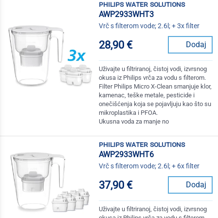
philips water solutions
AWP2933WHT3
Vrč s filterom vode; 2.6l; + 3x filter
28,90 €
Dodaj
Uživajte u filtriranoj, čistoj vodi, izvrsnog
okusa iz Philips vrča za vodu s filterom.
Filter Philips Micro X-Clean smanjuje klor,
kamenac, teške metale, pesticide i
onečišćenja koja se pojavljuju kao što su
mikroplastika i PFOA.
Ukusna voda za manje no
philips water solutions
AWP2933WHT6
Vrč s filterom vode; 2.6l; + 6x filter
37,90 €
Dodaj
Uživajte u filtriranoj, čistoj vodi, izvrsnog
okusa iz Philips vrča za vodu s filterom.