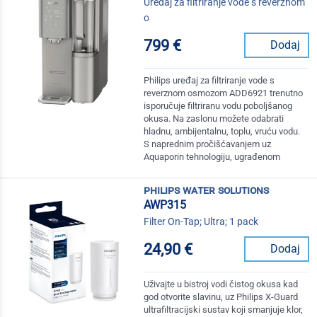
Uređaj za filtriranje vode s reverznom
o
799 €
Dodaj
Philips uređaj za filtriranje vode s
reverznom osmozom ADD6921 trenutno
isporučuje filtriranu vodu poboljšanog
okusa. Na zaslonu možete odabrati
hladnu, ambijentalnu, toplu, vruću vodu.
S naprednim pročišćavanjem uz
Aquaporin tehnologiju, ugrađenom
philips water solutions
AWP315
Filter On-Tap; Ultra; 1 pack
24,90 €
Dodaj
Uživajte u bistroj vodi čistog okusa kad
god otvorite slavinu, uz Philips X-Guard
ultrafiltracijski sustav koji smanjuje klor,