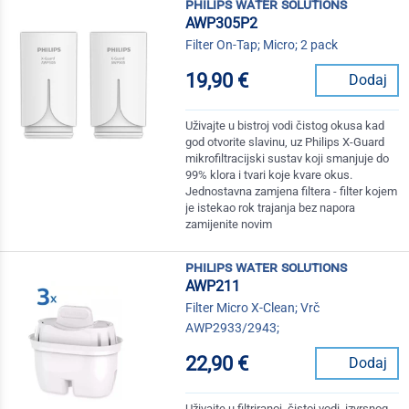
philips water solutions
AWP305P2
Filter On-Tap; Micro; 2 pack
19,90 €
Dodaj
Uživajte u bistroj vodi čistog okusa kad
god otvorite slavinu, uz Philips X-Guard
mikrofiltracijski sustav koji smanjuje do
99% klora i tvari koje kvare okus.
Jednostavna zamjena filtera - filter kojem
je istekao rok trajanja bez napora
zamijenite novim
philips water solutions
AWP211
Filter Micro X-Clean; Vrč
AWP2933/2943;
22,90 €
Dodaj
Uživajte u filtriranoj, čistoj vodi, izvrsnog