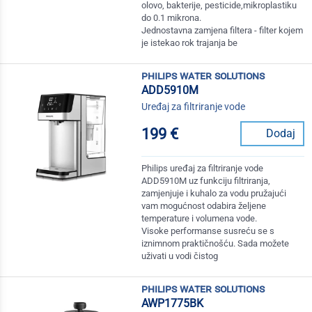
olovo, bakterije, pesticide,mikroplastiku
do 0.1 mikrona.
Jednostavna zamjena filtera - filter kojem
je istekao rok trajanja be
philips water solutions
ADD5910M
Uređaj za filtriranje vode
199 €
Dodaj
Philips uređaj za filtriranje vode
ADD5910M uz funkciju filtriranja,
zamjenjuje i kuhalo za vodu pružajući
vam mogućnost odabira željene
temperature i volumena vode.
Visoke performanse susreću se s
iznimnom praktičnošću. Sada možete
uživati u vodi čistog
philips water solutions
AWP1775BK