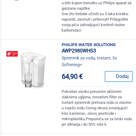
u bilo kojem trenutku uz Philips aparat za
gazirane napitke.
Sve što trebate učiniti su 3 laka koraka:
napuniti, zavrnuti i pritisnuti! Prilagodite
svoja pića zahvaljujući kontroli razine
karbonizaci
philips water solutions
AWP2980WHS3
Spremnik za vodu; Instant; 3x
Softening+
64,90 €
Dodaj
Pokretan visoko poroznim aktivnim
vlaknima ugljena, inovativni filter za
instant spremnik pretvara vodu iz slavine
u svježu vodu čistog okusa smanjujući
klor, kamenac, olovo, pesticide i
mikroplastiku.Preporuča se za tvrdu vodu
jer otklanja i do 50% više k