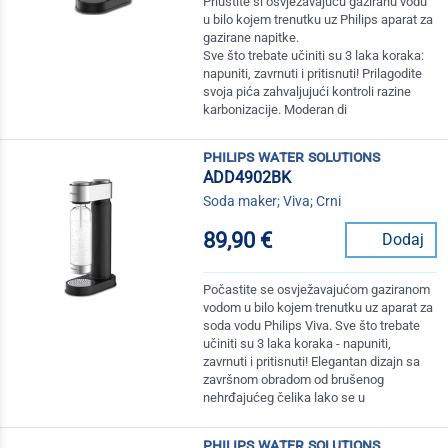
Priuštite si osvježavajuću gaziranu vodu
u bilo kojem trenutku uz Philips aparat za
gazirane napitke.
Sve što trebate učiniti su 3 laka koraka:
napuniti, zavrnuti i pritisnuti! Prilagodite
svoja pića zahvaljujući kontroli razine
karbonizacije. Moderan di
philips water solutions
ADD4902BK
Soda maker; Viva; Crni
89,90 €
Dodaj
Počastite se osvježavajućom gaziranom
vodom u bilo kojem trenutku uz aparat za
soda vodu Philips Viva. Sve što trebate
učiniti su 3 laka koraka - napuniti,
zavrnuti i pritisnuti! Elegantan dizajn sa
završnom obradom od brušenog
nehrđajućeg čelika lako se u
philips water solutions