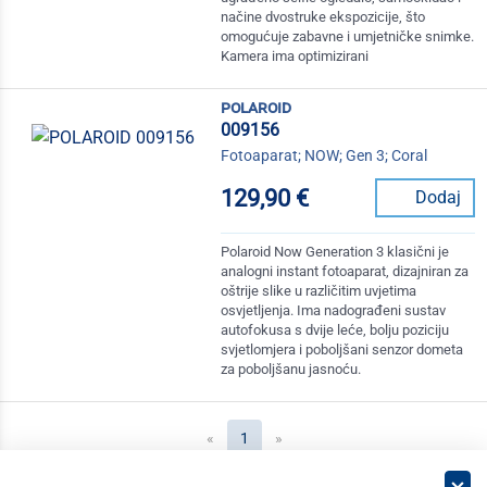
načine dvostruke ekspozicije, što
omogućuje zabavne i umjetničke snimke.
Kamera ima optimizirani
polaroid
009156
Fotoaparat; NOW; Gen 3; Coral
129,90 €
Dodaj
Polaroid Now Generation 3 klasični je
analogni instant fotoaparat, dizajniran za
oštrije slike u različitim uvjetima
osvjetljenja. Ima nadograđeni sustav
autofokusa s dvije leće, bolju poziciju
svjetlomjera i poboljšani senzor dometa
za poboljšanu jasnoću.
(current)
«
1
»