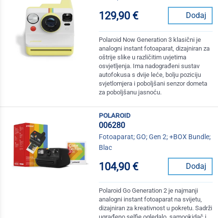
129,90 €
Dodaj
Polaroid Now Generation 3 klasični je
analogni instant fotoaparat, dizajniran za
oštrije slike u različitim uvjetima
osvjetljenja. Ima nadograđeni sustav
autofokusa s dvije leće, bolju poziciju
svjetlomjera i poboljšani senzor dometa
za poboljšanu jasnoću.
polaroid
006280
Fotoaparat; GO; Gen 2; +BOX Bundle;
Blac
104,90 €
Dodaj
Polaroid Go Generation 2 je najmanji
analogni instant fotoaparat na svijetu,
dizajniran za kreativnost u pokretu. Sadrži
ugrađeno selfie ogledalo, samookidač i