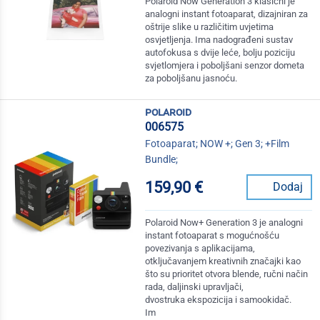
Polaroid Now Generation 3 klasični je
analogni instant fotoaparat, dizajniran za
oštrije slike u različitim uvjetima
osvjetljenja. Ima nadograđeni sustav
autofokusa s dvije leće, bolju poziciju
svjetlomjera i poboljšani senzor dometa
za poboljšanu jasnoću.
polaroid
006575
Fotoaparat; NOW +; Gen 3; +Film
Bundle;
159,90 €
Dodaj
Polaroid Now+ Generation 3 je analogni
instant fotoaparat s mogućnošću
povezivanja s aplikacijama,
otključavanjem kreativnih značajki kao
što su prioritet otvora blende, ručni način
rada, daljinski upravljači,
dvostruka ekspozicija i samookidač.
Im