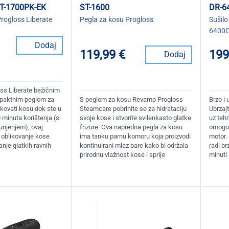
T-1700PK-EK
ST-1600
DR-6
rogloss Liberate
Pegla za kosu Progloss
Sušilo
6400
Dodaj
119,99 €
199
Dodaj
ss Liberate bežičnim
paktnim peglom za
S peglom za kosu Revamp Progloss
Brzo i 
kovati kosu dok ste u
Steamcare pobrinite se za hidrataciju
Ubrzajt
 minuta korištenja (s
svoje kose i stvorite svilenkasto glatke
uz teh
unjenjem), ovaj
frizure. Ova napredna pegla za kosu
omoguću
a oblikovanje kose
ima tanku parnu komoru koja proizvodi
motor. 
nje glatkih ravnih
kontinuirani mlaz pare kako bi održala
radi b
prirodnu vlažnost kose i sprije
minuti 