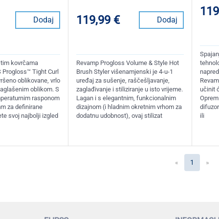
119
119,99 €
Dodaj
Dodaj
Spajan
stim kovrčama
Revamp Progloss Volume & Style Hot
tehnol
 Progloss™ Tight Curl
Brush Styler višenamjenski je 4-u-1
napred
vršeno oblikovane, vrlo
uređaj za sušenje, raščešljavanje,
Revamp
naglašenim oblikom. S
zaglađivanje i stiliziranje u isto vrijeme.
učinit
mperaturnim rasponom
Lagan i s elegantnim, funkcionalnim
Opremlj
m za definirane
dizajnom (i hladnim okretnim vrhom za
difuzo
te svoj najbolji izgled
dodatnu udobnost), ovaj stilizat
ili
(current
«
1
»