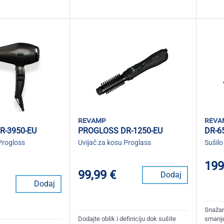
revamp
reva
R-3950-EU
PROGLOSS DR-1250-EU
DR-6
Progloss
Uvijač za kosu Proglass
Sušilo
199
99,99 €
Dodaj
Dodaj
Snažan
Dodajte oblik i definiciju dok sušite
smanje