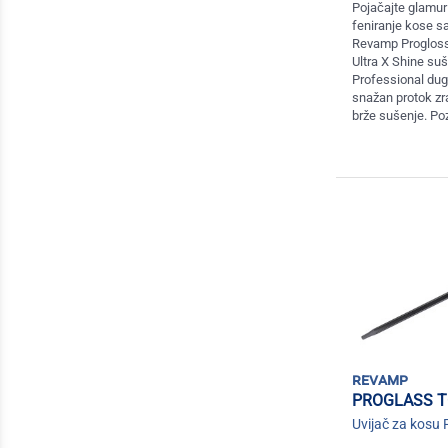
Pojačajte glamur
feniranje kose sa
Revamp Progloss
Ultra X Shine suš
Professional dug
snažan protok zr
brže sušenje. Poz
revamp
PROGLASS T
Uvijač za kosu 