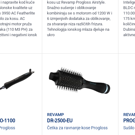
 i napravite kod kuće
kosu uz Revamp Progloss Airstyle.
Intelig
lonske kvalitete uz
Snažno sušenje i oblikovanje
BLDC m
 3950 AC Featherlite
kombiniraju se s motorom od 1200 W i
110.00
ilo za kosu. AC
6 izmjenjivih dodataka za oblikovanje,
175 km
otrajni motor pruža
za stvaranje niza različitih frizura.
količin
aka (110 M3 PH) za
Tehnologija ionskog mlaza djeluje na
Dubins
itivni i negativni ionsk
ukro
aktivn
revamp
reva
O-1100
DR-2500-EU
PROG
Progloss
Četka za ravnanje kose Progloss
Sušilo