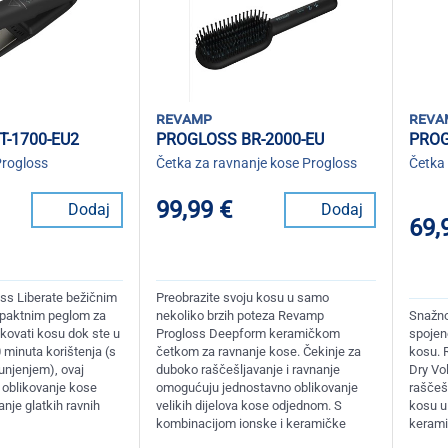
revamp
reva
T-1700-EU2
PROGLOSS BR-2000-EU
PROG
Progloss
Četka za ravnanje kose Progloss
Četka
99,99 €
Dodaj
Dodaj
69,
ss Liberate bežičnim
Preobrazite svoju kosu u samo
paktnim peglom za
nekoliko brzih poteza Revamp
Snažno
kovati kosu dok ste u
Progloss Deepform keramičkom
spojen
 minuta korištenja (s
četkom za ravnanje kose. Čekinje za
kosu. 
unjenjem), ovaj
duboko raščešljavanje i ravnanje
Dry Vol
a oblikovanje kose
omogućuju jednostavno oblikovanje
raščešl
nje glatkih ravnih
velikih dijelova kose odjednom. S
kosu u
kombinacijom ionske i keramičke
keramič