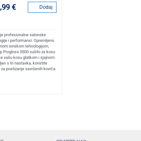
,99 €
Dodaj
je profesionalne salonske
ogije i performansi. Opremljeno
nom ionskom tehnologijom,
 Progloss 5500 sušilo za kosu
 će vašu kosu glatkom i sjajnom.
en s tri nastavka, koristite
r za postizanje savršenih kovrča
)