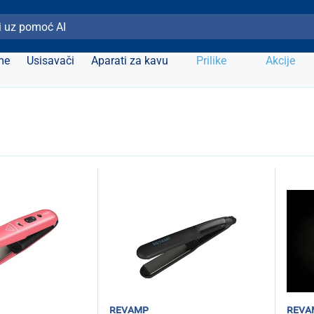
ži Elipso
me
Usisavači
Aparati za kavu
Prilike
Akcije
revamp
reva