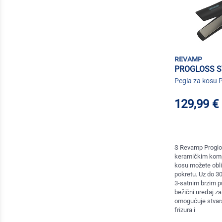
revamp
PROGLOSS S
Pegla za kosu 
129,99 €
S Revamp Proglo
keramičkim kom
kosu možete obli
pokretu. Uz do 30
3-satnim brzim p
bežični uređaj z
omogućuje stvara
frizura i