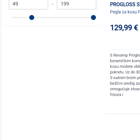
-
PROGLOSS S
Pegla za kosu P
129,99 €
S Revamp Proglo
keramičkim kom
kosu možete obli
pokretu. Uz do 30
3-satnim brzim p
bežični uređaj z
omogućuje stvara
frizura i