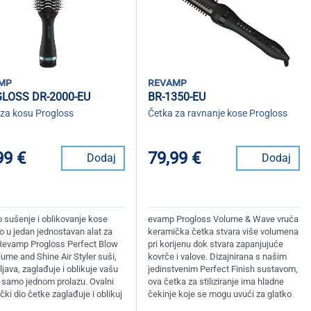
mp
revamp
LOSS DR-2000-EU
BR-1350-EU
 za kosu Progloss
Četka za ravnanje kose Progloss
99 €
79,99 €
Dodaj
Dodaj
 sušenje i oblikovanje kose
evamp Progloss Volume & Wave vruća
o u jedan jednostavan alat za
keramička četka stvara više volumena
Revamp Progloss Perfect Blow
pri korijenu dok stvara zapanjujuće
ume and Shine Air Styler suši,
kovrče i valove. Dizajnirana s našim
java, zaglađuje i oblikuje vašu
jedinstvenim Perfect Finish sustavom,
 samo jednom prolazu. Ovalni
ova četka za stiliziranje ima hladne
ki dio četke zaglađuje i oblikuj
čekinje koje se mogu uvući za glatko