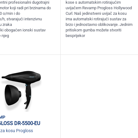
entni profesionalni dugotrajni
kose s automatskim rotirajućim
otor koji radi pri brzinama do
uvijačem Revamp Progloss Hollywood
0 o/min i do
Curl. Naš jedinstveni uvijač za kosu
/h, stvarajući intenzivnu
ima automatski rotirajući sustav za
u zraka
brzo i jednostavno oblikovanje. Jednim
ki obogaćen ionski sustav
pritiskom gumba možete stvoriti
e njeg
besprijekor
mp
LOSS DR-5500-EU
 za kosu Progloss