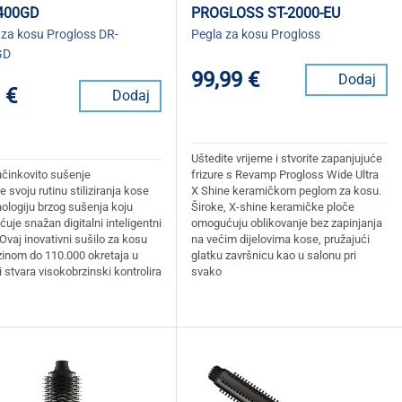
400GD
PROGLOSS ST-2000-EU
 za kosu Progloss DR-
Pegla za kosu Progloss
GD
99,99 €
Dodaj
 €
Dodaj
Uštedite vrijeme i stvorite zapanjujuće
učinkovito sušenje
frizure s Revamp Progloss Wide Ultra
e svoju rutinu stiliziranja kose
X Shine keramičkom peglom za kosu.
nologiju brzog sušenja koju
Široke, X-shine keramičke ploče
je snažan digitalni inteligentni
omogućuju oblikovanje bez zapinjanja
Ovaj inovativni sušilo za kosu
na većim dijelovima kose, pružajući
rzinom do 110.000 okretaja u
glatku završnicu kao u salonu pri
i stvara visokobrzinski kontrolira
svako