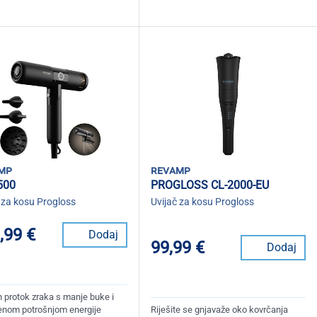
mp
revamp
500
PROGLOSS CL-2000-EU
 za kosu Progloss
Uvijač za kosu Progloss
,99 €
Dodaj
99,99 €
Dodaj
 protok zraka s manje buke i
nom potrošnjom energije
Riješite se gnjavaže oko kovrčanja