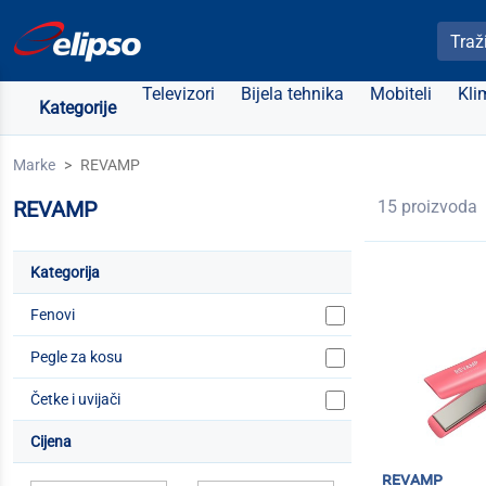
Pretra
Televizori
Bijela tehnika
Mobiteli
Kli
Kategorije
Marke
REVAMP
REVAMP
15 proizvoda
Kategorija
Fenovi
Pegle za kosu
Četke i uvijači
Cijena
revamp