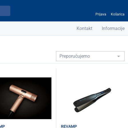
Prijava
Košarica
Kontakt
Informacije
mp
revamp