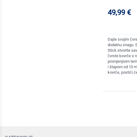
49,99 €
Dajte svojim čvr
dodatnu snagu. S
Stick stvorite sa
čvrste kovrče s 
promjenjivim te
i štapom od 10 m
kovrče, postići će