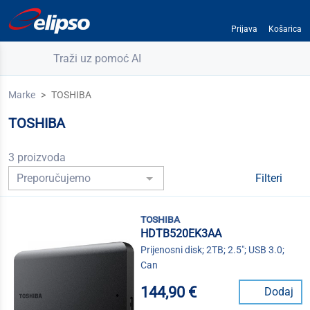
Prijava
Košarica
Traži uz pomoć AI
Marke
TOSHIBA
TOSHIBA
3 proizvoda
Filteri
toshiba
HDTB520EK3AA
Prijenosni disk; 2TB; 2.5"; USB 3.0;
Can
144,90 €
Dodaj