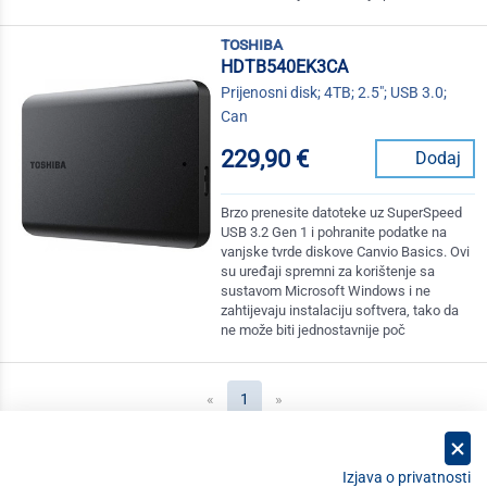
toshiba
HDTB540EK3CA
Prijenosni disk; 4TB; 2.5"; USB 3.0;
Can
229,90 €
Dodaj
Brzo prenesite datoteke uz SuperSpeed
USB 3.2 Gen 1 i pohranite podatke na
vanjske tvrde diskove Canvio Basics. Ovi
su uređaji spremni za korištenje sa
sustavom Microsoft Windows i ne
zahtijevaju instalaciju softvera, tako da
ne može biti jednostavnije poč
(current)
«
1
»
Izjava o privatnosti