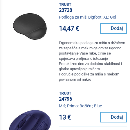
trust
23728
Podloga za miš; Bigfoot; XL; Gel
14,47 €
Dodaj
Ergonomska podloga za miša s držačem
za zapešće s mekim gelom za ugodno
postavljanje Vaše ruke, čime se
sprječava pretjerano istezanje
Protuklizno dno za dodatnu stabilnost i
glatko upravljanje mišem
Područje podloške za miša s mekom
površinom od mikro
trust
24796
Miš; Primo; Bežični; Blue
13 €
Dodaj