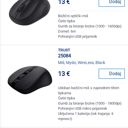
13 €
Dodaj
Bežični optički miš
Četiri tipke
Gumb za biranje brzine (1000 - 1600dpi)
Domet: 6m
Pohranjivi USB prijamnik
trust
25084
Miš; Mydo; WireLess; Black
13 €
Dodaj
Udoban bežični miš s naprednim tihim
tipkama
Četiri tipke
Gumb za biranje brzine (1000 - 1800dpi)
Pohranjivi USB mikro prijamnik
Uključena 1 baterija (rok trajanja: 6
mjeseci)