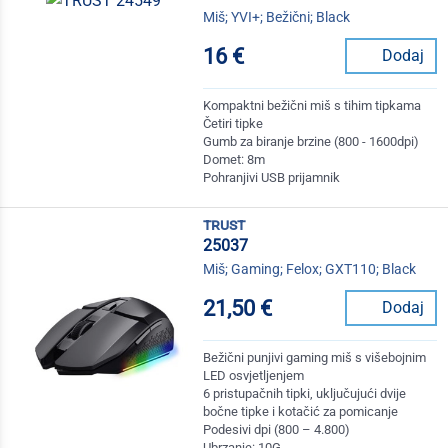
Miš; YVI+; Bežični; Black
16 €
Dodaj
Kompaktni bežični miš s tihim tipkama
Četiri tipke
Gumb za biranje brzine (800 - 1600dpi)
Domet: 8m
Pohranjivi USB prijamnik
trust
25037
Miš; Gaming; Felox; GXT110; Black
21,50 €
Dodaj
Bežični punjivi gaming miš s višebojnim
LED osvjetljenjem
6 pristupačnih tipki, uključujući dvije
bočne tipke i kotačić za pomicanje
Podesivi dpi (800 – 4.800)
Ubrzanje: 10G