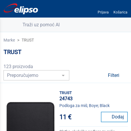
Prijava
Košarica
Traži uz pomoć AI
Marke
TRUST
TRUST
123 proizvoda
Filteri
trust
24743
Podloga za miš; Boye; Black
11 €
Dodaj