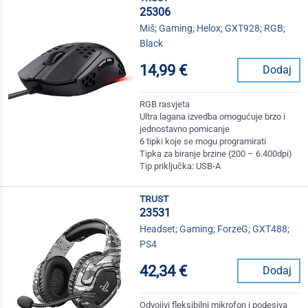
25306
Miš; Gaming; Helox; GXT928; RGB;
Black
14,99 €
Dodaj
RGB rasvjeta
Ultra lagana izvedba omogućuje brzo i
jednostavno pomicanje
6 tipki koje se mogu programirati
Tipka za biranje brzine (200 – 6.400dpi)
Tip priključka: USB-A
trust
23531
Headset; Gaming; ForzeG; GXT488;
PS4
42,34 €
Dodaj
Odvojivi fleksibilni mikrofon i podesiva