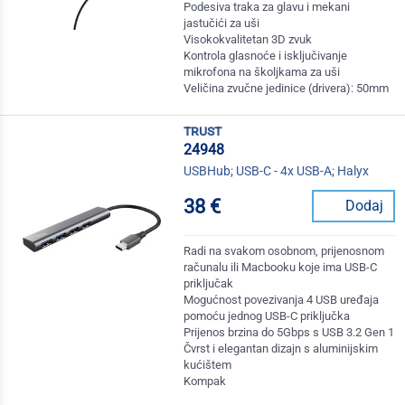
Podesiva traka za glavu i mekani
jastučići za uši
Visokokvalitetan 3D zvuk
Kontrola glasnoće i isključivanje
mikrofona na školjkama za uši
Veličina zvučne jedinice (drivera): 50mm
trust
24948
USBHub; USB-C - 4x USB-A; Halyx
38 €
Dodaj
Radi na svakom osobnom, prijenosnom
računalu ili Macbooku koje ima USB-C
priključak
Mogućnost povezivanja 4 USB uređaja
pomoću jednog USB-C priključka
Prijenos brzina do 5Gbps s USB 3.2 Gen 1
Čvrst i elegantan dizajn s aluminijskim
kućištem
Kompak