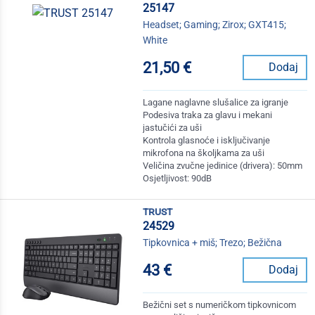
25147
Headset; Gaming; Zirox; GXT415;
White
21,50 €
Dodaj
Lagane naglavne slušalice za igranje
Podesiva traka za glavu i mekani
jastučići za uši
Kontrola glasnoće i isključivanje
mikrofona na školjkama za uši
Veličina zvučne jedinice (drivera): 50mm
Osjetljivost: 90dB
trust
24529
Tipkovnica + miš; Trezo; Bežična
43 €
Dodaj
Bežični set s numeričkom tipkovnicom