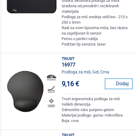
Glatka, ekološka podloga za miša
izrađena od prirodnih i recikliranih
materijala
Podloga za miš srednje veličine - 210 x
250 x 3mm
Radi sa svim tipovima miša, bez obzira
na osjetljivost ili senzor
Perivo u perilici rublja
Podržan tip senzora: laser
trust
16977
Podloga za miš; Gel; Crna
9,16 €
Dodaj
Trust ergonomska podloga za miš
Velikih dimenzija
Odmorište ruke punjeno gelom
Materijal podloge: guma i mikrofibra
Boja: crna
trust