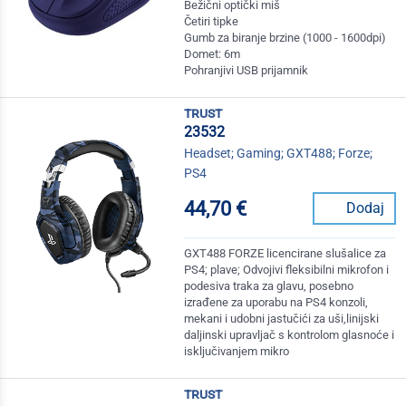
Bežični optički miš
Četiri tipke
Gumb za biranje brzine (1000 - 1600dpi)
Domet: 6m
Pohranjivi USB prijamnik
trust
23532
Headset; Gaming; GXT488; Forze;
PS4
44,70 €
Dodaj
GXT488 FORZE licencirane slušalice za
PS4; plave; Odvojivi fleksibilni mikrofon i
podesiva traka za glavu, posebno
izrađene za uporabu na PS4 konzoli,
mekani i udobni jastučići za uši,linijski
daljinski upravljač s kontrolom glasnoće i
isključivanjem mikro
trust