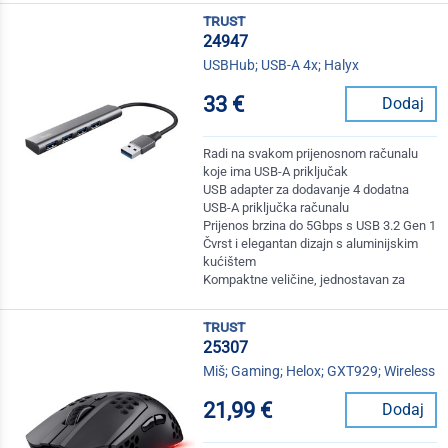
trust
24947
USBHub; USB-A 4x; Halyx
33 €
Dodaj
Radi na svakom prijenosnom računalu
koje ima USB-A priključak
USB adapter za dodavanje 4 dodatna
USB-A priključka računalu
Prijenos brzina do 5Gbps s USB 3.2 Gen 1
Čvrst i elegantan dizajn s aluminijskim
kućištem
Kompaktne veličine, jednostavan za
trust
25307
Miš; Gaming; Helox; GXT929; Wireless
21,99 €
Dodaj