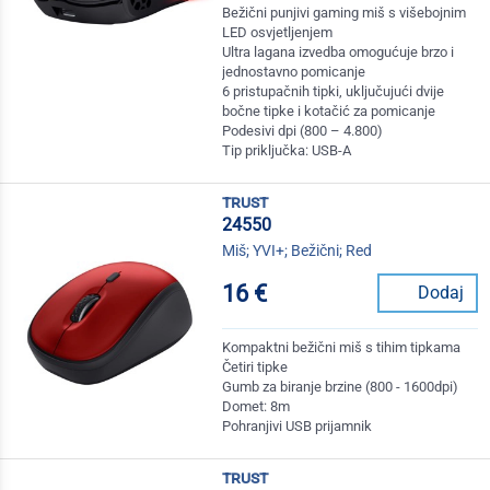
Bežični punjivi gaming miš s višebojnim
LED osvjetljenjem
Ultra lagana izvedba omogućuje brzo i
jednostavno pomicanje
6 pristupačnih tipki, uključujući dvije
bočne tipke i kotačić za pomicanje
Podesivi dpi (800 – 4.800)
Tip priključka: USB-A
trust
24550
Miš; YVI+; Bežični; Red
16 €
Dodaj
Kompaktni bežični miš s tihim tipkama
Četiri tipke
Gumb za biranje brzine (800 - 1600dpi)
Domet: 8m
Pohranjivi USB prijamnik
trust