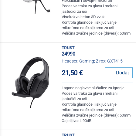
Fleksibilan i odvojivi mikrofon
Podesiva traka za glavu i mekani
jastučići za uši
Visokokvalitetan 3D zvuk
Kontrola glasnoće i isključivanje
mikrofona na školjkama za uši
Veličina zvučne jedinice (drivera): 50mm
trust
24990
Headset; Gaming; Zirox; GXT415
21,50 €
Dodaj
Lagane naglavne slušalice za igranje
Podesiva traka za glavu i mekani
jastučići za uši
Kontrola glasnoće i isključivanje
mikrofona na školjkama za uši
Veličina zvučne jedinice (drivera): 50mm
Osjetljivost: 90dB
trust