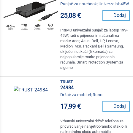
Punjač za notebook; Univerzalni; 45W
25,08 €
Dodaj
PRIMO univerzalni punjač za laptop 19V-
45W; radi s prijenosnim računalima
marke Acer, Asus, Dell, HP, Lenovo,
Medion, MSI, Packard Bell i Samsung,
uključeni utikači (6 komada) za
najpopularnije marke prijenosnih
računala, Smart Protection System za
sigurno
trust
24984
Držač za mobitel; Runo
17,99 €
Dodaj
Vrhunski univerzalni držač telefona za
pričvršćivanje na vjetrobransko staklo ili
na kontrolnu ploču automobila