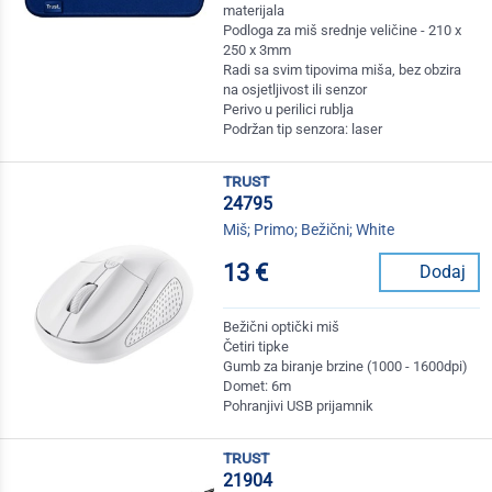
materijala
Podloga za miš srednje veličine - 210 x
250 x 3mm
Radi sa svim tipovima miša, bez obzira
na osjetljivost ili senzor
Perivo u perilici rublja
Podržan tip senzora: laser
trust
24795
Miš; Primo; Bežični; White
13 €
Dodaj
Bežični optički miš
Četiri tipke
Gumb za biranje brzine (1000 - 1600dpi)
Domet: 6m
Pohranjivi USB prijamnik
trust
21904