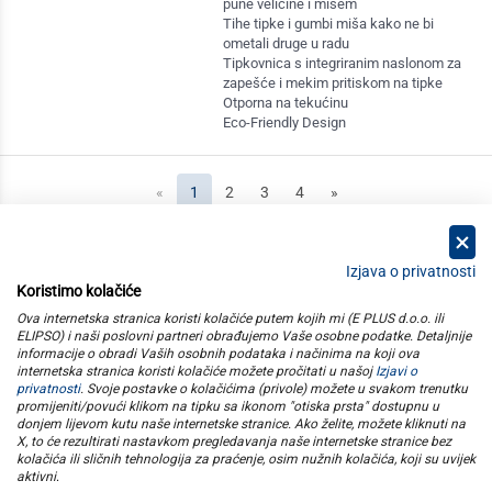
pune veličine i mišem
Tihe tipke i gumbi miša kako ne bi
ometali druge u radu
Tipkovnica s integriranim naslonom za
zapešće i mekim pritiskom na tipke
Otporna na tekućinu
Eco-Friendly Design
(current)
«
1
2
3
4
»
Izjava o privatnosti
Koristimo kolačiće
kategorije
Ova internetska stranica koristi kolačiće putem kojih mi (E PLUS d.o.o. ili
ELIPSO) i naši poslovni partneri obrađujemo Vaše osobne podatke. Detaljnije
informacije o obradi Vaših osobnih podataka i načinima na koji ova
elipso
internetska stranica koristi kolačiće možete pročitati u našoj
Izjavi o
privatnosti
. Svoje postavke o kolačićima (privole) možete u svakom trenutku
promijeniti/povući klikom na tipku sa ikonom "otiska prsta" dostupnu u
informacije
donjem lijevom kutu naše internetske stranice. Ako želite, možete kliknuti na
X, to će rezultirati nastavkom pregledavanja naše internetske stranice bez
kolačića ili sličnih tehnologija za praćenje, osim nužnih kolačića, koji su uvijek
pratite nas
aktivni
.