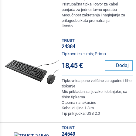
Pristupačna tipka i otvor za kabel
punjača za jednostavnu uporabu
Mogućnost zakretanja i naginjanja za
prilagodbu kuta promatranja
Čvrsto
trust
24384
Tipkovnica + miš; Primo
18,45 €
Dodaj
Tipkovnica pune veličine za ugodno i tiho
tipkanje
Miš prikladan za ljevake i dešnjake, sa
tihim tipkama
Otporna na tekućinu
Kabel duljine 1.8 m
Tip priključka: USB 2.0
trust
24549