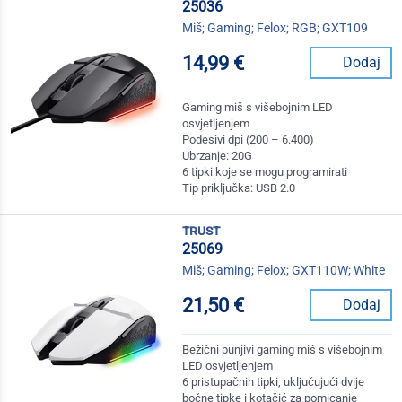
25036
Miš; Gaming; Felox; RGB; GXT109
14,99 €
Dodaj
Gaming miš s višebojnim LED
osvjetljenjem
Podesivi dpi (200 – 6.400)
Ubrzanje: 20G
6 tipki koje se mogu programirati
Tip priključka: USB 2.0
trust
25069
Miš; Gaming; Felox; GXT110W; White
21,50 €
Dodaj
Bežični punjivi gaming miš s višebojnim
LED osvjetljenjem
6 pristupačnih tipki, uključujući dvije
bočne tipke i kotačić za pomicanje