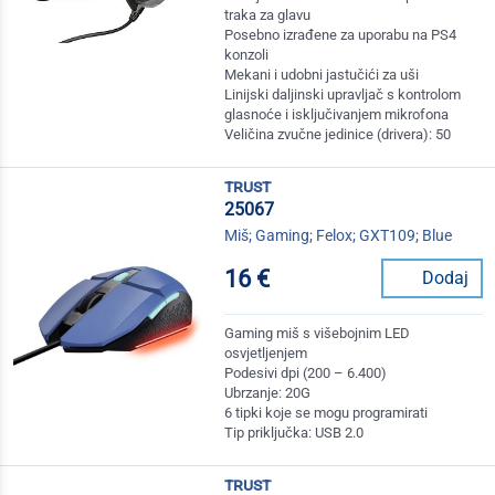
traka za glavu
Posebno izrađene za uporabu na PS4
konzoli
Mekani i udobni jastučići za uši
Linijski daljinski upravljač s kontrolom
glasnoće i isključivanjem mikrofona
Veličina zvučne jedinice (drivera): 50
trust
25067
Miš; Gaming; Felox; GXT109; Blue
16 €
Dodaj
Gaming miš s višebojnim LED
osvjetljenjem
Podesivi dpi (200 – 6.400)
Ubrzanje: 20G
6 tipki koje se mogu programirati
Tip priključka: USB 2.0
trust