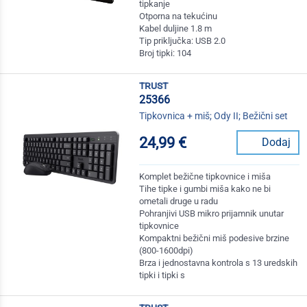
tipkanje
Otporna na tekućinu
Kabel duljine 1.8 m
Tip priključka: USB 2.0
Broj tipki: 104
trust
25366
Tipkovnica + miš; Ody II; Bežični set
24,99 €
Dodaj
Komplet bežične tipkovnice i miša
Tihe tipke i gumbi miša kako ne bi
ometali druge u radu
Pohranjivi USB mikro prijamnik unutar
tipkovnice
Kompaktni bežični miš podesive brzine
(800-1600dpi)
Brza i jednostavna kontrola s 13 uredskih
tipki i tipki s