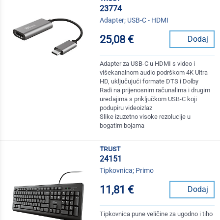
23774
Adapter; USB-C - HDMI
25,08 €
Dodaj
Adapter za USB-C u HDMI s video i
višekanalnom audio podrškom 4K Ultra
HD, uključujući formate DTS i Dolby
Radi na prijenosnim računalima i drugim
uređajima s priključkom USB-C koji
podupiru videoizlaz
Slike izuzetno visoke rezolucije u
bogatim bojama
trust
24151
Tipkovnica; Primo
11,81 €
Dodaj
Tipkovnica pune veličine za ugodno i tiho