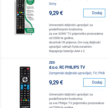
Sony
9,29 €
Dodaj
Univerzalni daljinski upravljač sa
predefiniranim kodovima
za sve SONY TV prijemnike proizvedene
od 2000-te godine,
dvostruki IR prijenos čini ovaj daljinski
upravljač odmah funkcionalnim.
Napajanje baterija AAA x 2
zed
d.o.o. RC PHILIPS TV
Zamjenski daljinski upravljač; TV; Phili
9,29 €
Dodaj
Univerzalni daljinski upravljač sa
predefiniranim kodovima
za sve Philips TV prijemnike proizvedene
od 2000-te godine,