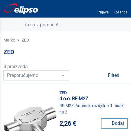
Prijava
Košarica
Traži uz pomoć AI
Marke
ZED
ZED
8 proizvoda
Filteri
zed
d.o.o. RF-M2Z
RF-M2Z; Antenski razdjelnik 1 muški
na 2
2,26 €
Dodaj