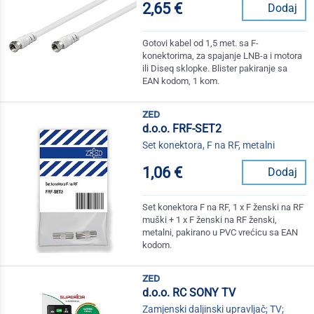
2,65 €
Dodaj
Gotovi kabel od 1,5 met. sa F-
konektorima, za spajanje LNB-a i motora
ili Diseq sklopke. Blister pakiranje sa
EAN kodom, 1 kom.
zed
d.o.o. FRF-SET2
Set konektora, F na RF, metalni
1,06 €
Dodaj
Set konektora F na RF, 1 x F ženski na RF
muški + 1 x F ženski na RF ženski,
metalni, pakirano u PVC vrećicu sa EAN
kodom.
zed
d.o.o. RC SONY TV
Zamjenski daljinski upravljač; TV;