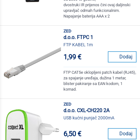
dvostruki IR prijenos čini ovaj daljinski
upravljač odmah funkcionalnim.
Napajanje baterija AAA x 2
zed
d.o.o. FTPC 1
FTP KABEL 1m
1,99 €
Dodaj
FTP CAT5e oklopljeni patch kabel (RJ45),
za spajanje uređaja, dužina 1 metar,
blister pakiranje sa EAN kodom, 1
komad.
zed
d.o.o. CXL-CH220 2A
USB kućni punjač 2000mA
6,50 €
Dodaj