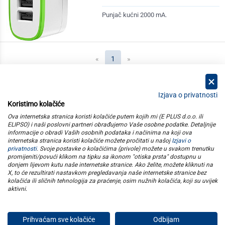
Punjač kućni 2000 mA.
(current)
«
1
»
Izjava o privatnosti
Koristimo kolačiće
kategorije
Ova internetska stranica koristi kolačiće putem kojih mi (E PLUS d.o.o. ili
ELIPSO) i naši poslovni partneri obrađujemo Vaše osobne podatke. Detaljnije
informacije o obradi Vaših osobnih podataka i načinima na koji ova
elipso
internetska stranica koristi kolačiće možete pročitati u našoj
Izjavi o
privatnosti
. Svoje postavke o kolačićima (privole) možete u svakom trenutku
promijeniti/povući klikom na tipku sa ikonom "otiska prsta" dostupnu u
informacije
donjem lijevom kutu naše internetske stranice. Ako želite, možete kliknuti na
X, to će rezultirati nastavkom pregledavanja naše internetske stranice bez
kolačića ili sličnih tehnologija za praćenje, osim nužnih kolačića, koji su uvijek
pratite nas
aktivni
.
Prihvaćam sve kolačiće
Odbijam