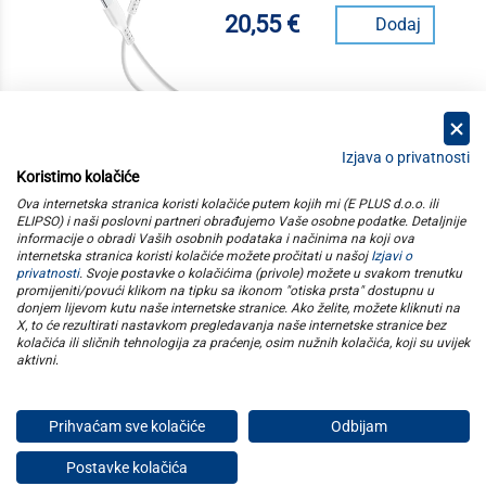
20,55 €
Dodaj
Izjava o privatnosti
Koristimo kolačiće
kategorije
Ova internetska stranica koristi kolačiće putem kojih mi (E PLUS d.o.o. ili
ELIPSO) i naši poslovni partneri obrađujemo Vaše osobne podatke. Detaljnije
informacije o obradi Vaših osobnih podataka i načinima na koji ova
elipso
internetska stranica koristi kolačiće možete pročitati u našoj
Izjavi o
privatnosti
. Svoje postavke o kolačićima (privole) možete u svakom trenutku
promijeniti/povući klikom na tipku sa ikonom "otiska prsta" dostupnu u
informacije
donjem lijevom kutu naše internetske stranice. Ako želite, možete kliknuti na
X, to će rezultirati nastavkom pregledavanja naše internetske stranice bez
kolačića ili sličnih tehnologija za praćenje, osim nužnih kolačića, koji su uvijek
pratite nas
aktivni
.
Prihvaćam sve kolačiće
Odbijam
E plus d.o.o. © Copyright 2026
Postavke kolačića