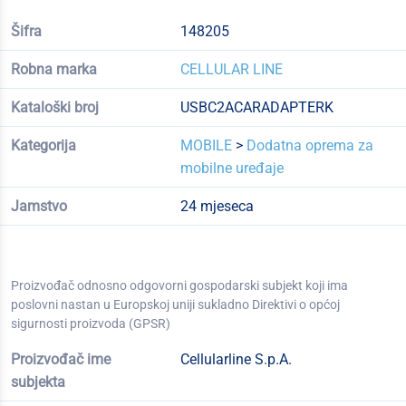
Šifra
148205
Robna marka
CELLULAR LINE
Kataloški broj
USBC2ACARADAPTERK
Kategorija
MOBILE
>
Dodatna oprema za
mobilne uređaje
Jamstvo
24 mjeseca
Proizvođač odnosno odgovorni gospodarski subjekt koji ima
poslovni nastan u Europskoj uniji sukladno Direktivi o općoj
sigurnosti proizvoda (GPSR)
Proizvođač ime
Cellularline S.p.A.
subjekta