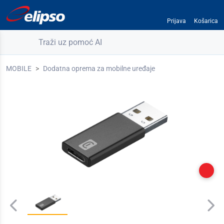
Prijava
Košarica
Traži uz pomoć AI
MOBILE
Dodatna oprema za mobilne uređaje