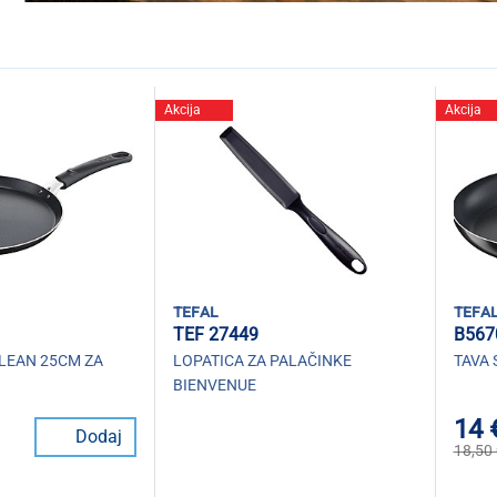
Akcija
Akcija
tefal
tefa
TEF 27449
B567
CLEAN 25CM ZA
LOPATICA ZA PALAČINKE
TAVA 
BIENVENUE
14 
Dodaj
18,50 