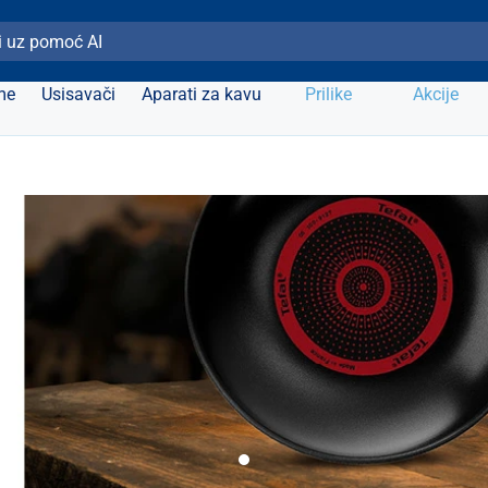
ži Elipso
me
Usisavači
Aparati za kavu
Prilike
Akcije