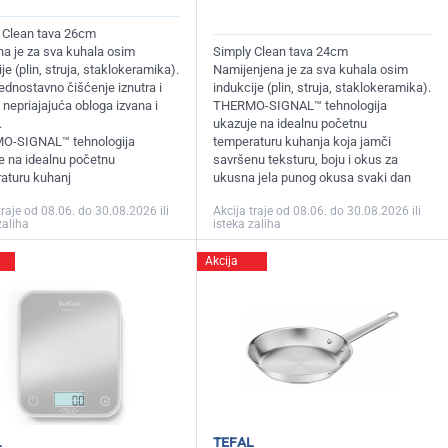
 Clean tava 26cm
a je za sva kuhala osim
Simply Clean tava 24cm
je (plin, struja, staklokeramika).
Namijenjena je za sva kuhala osim
ednostavno čišćenje iznutra i
indukcije (plin, struja, staklokeramika).
 nepriajajuća obloga izvana i
THERMO-SIGNAL™ tehnologija
.
ukazuje na idealnu početnu
O-SIGNAL™ tehnologija
temperaturu kuhanja koja jamči
e na idealnu početnu
savršenu teksturu, boju i okus za
aturu kuhanj
ukusna jela punog okusa svaki dan
traje od 08.06. do 30.08.2026 ili
Akcija traje od 08.06. do 30.08.2026 ili
zaliha
isteka zaliha
Akcija
l
tefal