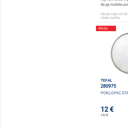
da ga možete pos
Akcija traje od 08
isteka zaliha
Akcija
tefal
280975
POKLOPAC STA
12 €
16 €