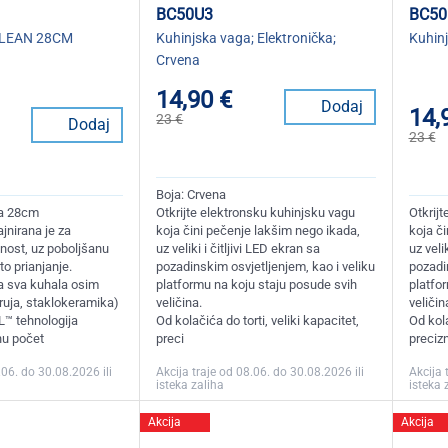
BC50U3
BC50
CLEAN 28CM
Kuhinjska vaga; Elektronička;
Kuhinj
Crvena
14,90 €
Dodaj
14,
23 €
Dodaj
23 €
Boja: Crvena
va 28cm
Otkrijte elektronsku kuhinjsku vagu
Otkrij
jnirana je za
koja čini pečenje lakšim nego ikada,
koja č
znost, uz poboljšanu
uz veliki i čitljivi LED ekran sa
uz veli
to prianjanje.
pozadinskim osvjetljenjem, kao i veliku
pozadin
a sva kuhala osim
platformu na koju staju posude svih
platfo
struja, staklokeramika)
veličina.
veličin
 tehnologija
Od kolačića do torti, veliki kapacitet,
Od kola
nu počet
preci
precizn
.06. do 30.08.2026 ili
Akcija traje od 08.06. do 30.08.2026 ili
Akcija 
isteka zaliha
isteka 
Akcija
Akcija