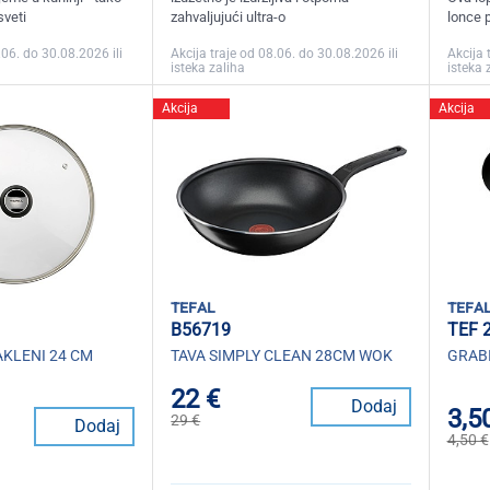
veti
zahvaljujući ultra-o
lonce p
.06. do 30.08.2026 ili
Akcija traje od 08.06. do 30.08.2026 ili
Akcija 
isteka zaliha
isteka 
Akcija
Akcija
tefal
tefa
B56719
TEF 
KLENI 24 CM
TAVA SIMPLY CLEAN 28CM WOK
GRABI
22 €
Dodaj
3,5
29 €
Dodaj
4,50 €