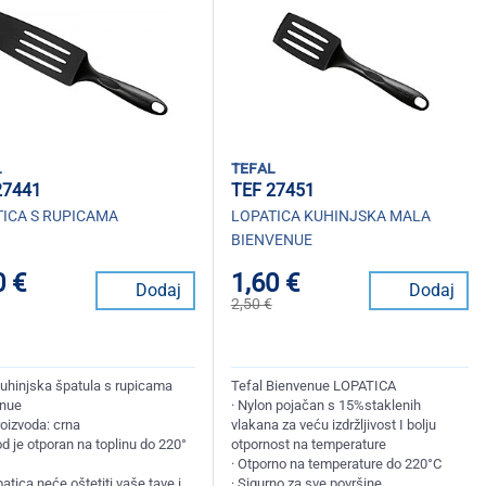
l
tefal
27441
TEF 27451
ICA S RUPICAMA
LOPATICA KUHINJSKA MALA
BIENVENUE
0 €
1,60 €
Dodaj
Dodaj
2,50 €
kuhinjska špatula s rupicama
Tefal Bienvenue LOPATICA
nue
· Nylon pojačan s 15%staklenih
roizvoda: crna
vlakana za veću izdržljivost I bolju
d je otporan na toplinu do 220°
otpornost na temperature
· Otporno na temperature do 220°C
atica neće oštetiti vaše tave i
· Sigurno za sve površine