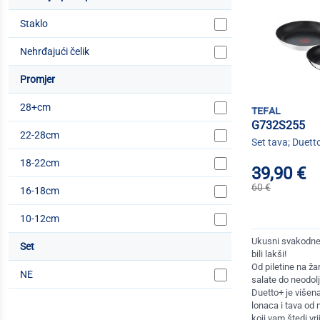
Staklo
Nehrđajući čelik
Promjer
28+cm
tefal
G732S255
22-28cm
Set tava; Duett
18-22cm
39,90 €
60 €
16-18cm
10-12cm
Ukusni svakodnev
Set
bili lakši!
Od piletine na ž
NE
salate do neodolj
Duetto+ je višen
lonaca i tava od
koji vam štedi vri