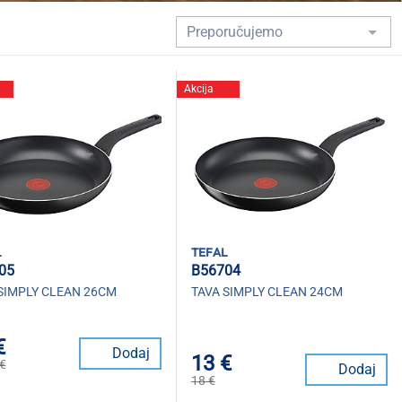
Akcija
l
tefal
05
B56704
SIMPLY CLEAN 26CM
TAVA SIMPLY CLEAN 24CM
€
Dodaj
13 €
€
Dodaj
18 €