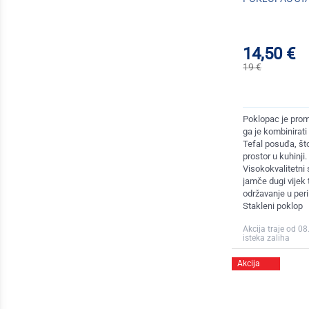
14,50 €
19 €
Poklopac je pro
ga je kombinirati 
Tefal posuđa, što
prostor u kuhinji.
Visokokvalitetni 
jamče dugi vijek 
održavanje u peri
Stakleni poklop
Akcija traje od 08
isteka zaliha
Akcija