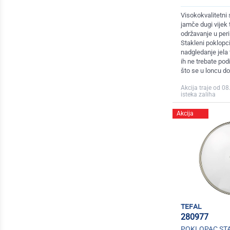
Visokokvalitetni 
jamče dugi vijek 
održavanje u peri
Stakleni poklopci
nadgledanje jela 
ih ne trebate podi
što se u loncu d
Akcija traje od 08
isteka zaliha
Akcija
tefal
280977
POKLOPAC STA