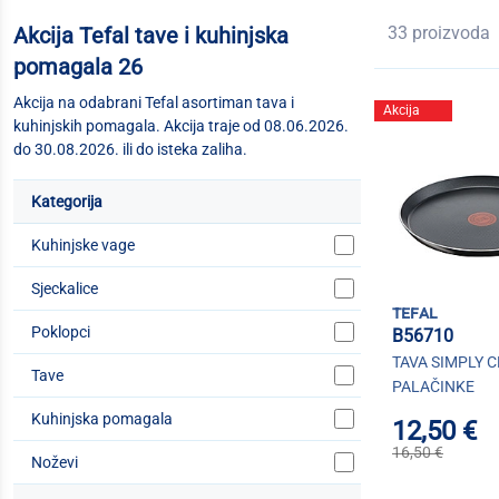
Akcija Tefal tave i kuhinjska
33 proizvoda
pomagala 26
Akcija na odabrani Tefal asortiman tava i
Akcija
kuhinjskih pomagala. Akcija traje od 08.06.2026.
do 30.08.2026. ili do isteka zaliha.
Kategorija
Kuhinjske vage
Sjeckalice
tefal
Poklopci
B56710
TAVA SIMPLY 
Tave
PALAČINKE
Kuhinjska pomagala
12,50 €
16,50 €
Noževi