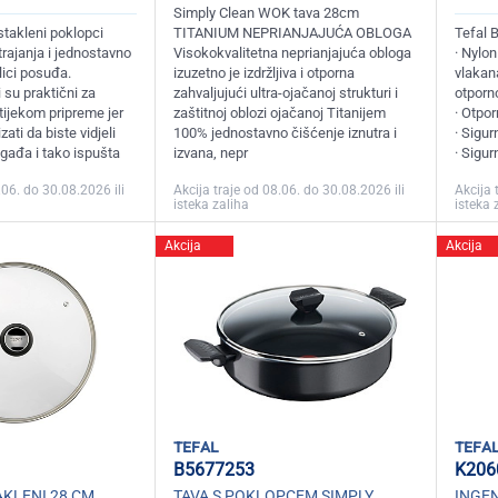
Simply Clean WOK tava 28cm
stakleni poklopci
TITANIUM NEPRIANJAJUĆA OBLOGA
Tefal 
trajanja i jednostavno
Visokokvalitetna neprianjajuća obloga
· Nylo
lici posuđa.
izuzetno je izdržljiva i otporna
vlakana
 su praktični za
zahvaljujući ultra-ojačanoj strukturi i
otporn
tijekom pripreme jer
zaštitnoj oblozi ojačanoj Titanijem
· Otpo
zati da biste vidjeli
100% jednostavno čišćenje iznutra i
· Sigur
ogađa i tako ispušta
izvana, nepr
· Sigur
.06. do 30.08.2026 ili
Akcija traje od 08.06. do 30.08.2026 ili
Akcija 
isteka zaliha
isteka 
Akcija
Akcija
tefal
tefa
B5677253
K206
KLENI 28 CM
TAVA S POKLOPCEM SIMPLY
INGEN