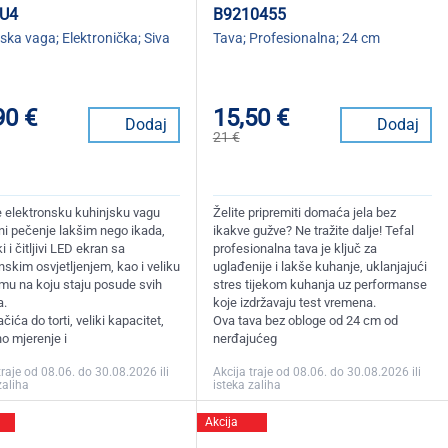
U4
B9210455
ska vaga; Elektronička; Siva
Tava; Profesionalna; 24 cm
90 €
15,50 €
Dodaj
Dodaj
21 €
te elektronsku kuhinjsku vagu
Želite pripremiti domaća jela bez
ini pečenje lakšim nego ikada,
ikakve gužve? Ne tražite dalje! Tefal
ki i čitljivi LED ekran sa
profesionalna tava je ključ za
skim osvjetljenjem, kao i veliku
uglađenije i lakše kuhanje, uklanjajući
rmu na koju staju posude svih
stres tijekom kuhanja uz performanse
a.
koje izdržavaju test vremena.
čića do torti, veliki kapacitet,
Ova tava bez obloge od 24 cm od
o mjerenje i
nerđajućeg
traje od 08.06. do 30.08.2026 ili
Akcija traje od 08.06. do 30.08.2026 ili
zaliha
isteka zaliha
Akcija