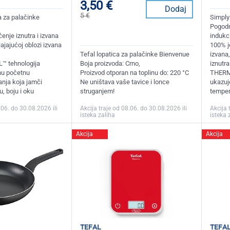
3,50 €
Dodaj
5 €
a za palačinke
Simply
Pogodn
enje iznutra i izvana
indukci
iajajućoj oblozi izvana
100% j
Tefal lopatica za palačinke Bienvenue
izvana,
 tehnologija
Boja proizvoda: Crno,
iznutra
nu početnu
Proizvod otporan na toplinu do: 220 °C
THERM
nja koja jamči
Ne uništava vaše tavice i lonce
ukazuj
, boju i oku
struganjem!
temper
.06. do 30.08.2026 ili
Akcija traje od 08.06. do 30.08.2026 ili
Akcija 
isteka zaliha
isteka 
Akcija
Akcija
tefal
tefa