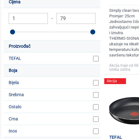
Cijena
Simply clean tav
Promjer: 25cm
-
Jednostavno čišć
zahvaljujući nepr
i iznutra.
THERMO-SIGNAL™
ukazuje na ideal
Proizvođač
temperaturu kuha
savršenu teksturu
TEFAL
Akcija traje od 08
isteka zaliha
Boja
Akcija
Bijela
Srebrna
Ostalo
Crna
Inox
tefal