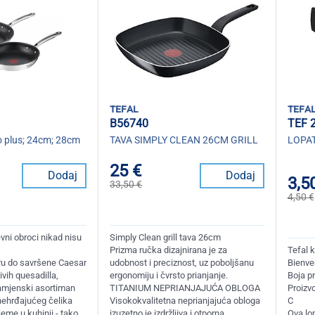
tefal
tefa
B56740
TEF 
o plus; 24cm; 28cm
TAVA SIMPLY CLEAN 26CM GRILL
LOPAT
25 €
Dodaj
Dodaj
3,5
33,50 €
4,50 €
ni obroci nikad nisu
Simply Clean grill tava 26cm
Prizma ručka dizajnirana je za
Tefal 
aru do savršene Caesar
udobnost i preciznost, uz poboljšanu
Bienve
ivih quesadilla,
ergonomiju i čvrsto prianjanje.
Boja p
amjenski asortiman
TITANIUM NEPRIANJAJUĆA OBLOGA
Proizvo
 nehrđajućeg čelika
Visokokvalitetna neprianjajuća obloga
C
jeme u kuhinji - tako
izuzetno je izdržljiva i otporna
Ova lop