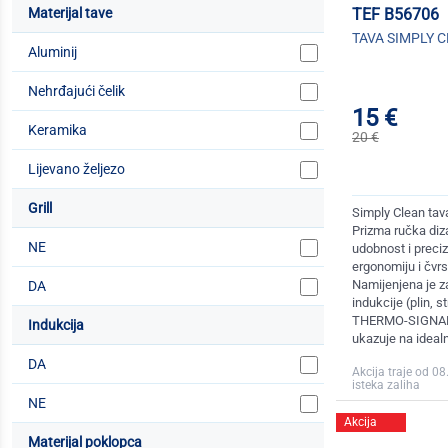
TEF B56706
Materijal tave
TAVA SIMPLY 
Aluminij
Nehrđajući čelik
15 €
Keramika
20 €
Lijevano željezo
Grill
Simply Clean ta
Prizma ručka diza
NE
udobnost i preci
ergonomiju i čvrs
Namijenjena je z
DA
indukcije (plin, 
THERMO-SIGNAL™
Indukcija
ukazuje na ideal
DA
Akcija traje od 08
isteka zaliha
NE
Akcija
Materijal poklopca