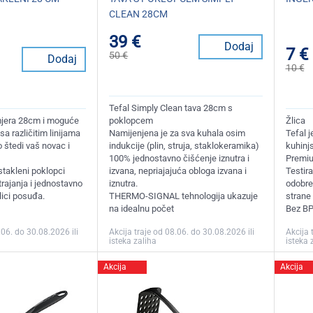
CLEAN 28CM
39 €
Dodaj
7 €
50 €
Dodaj
10 €
Tefal Simply Clean tava 28cm s
mjera 28cm i moguće
poklopcem
Žlica
sa različitim linijama
Namijenjena je za sva kuhala osim
Tefal 
 štedi vaš novac i
indukcije (plin, struja, staklokeramika)
kuhinj
100% jednostavno čišćenje iznutra i
Premiu
stakleni poklopci
izvana, nepriajajuća obloga izvana i
Testir
trajanja i jednostavno
iznutra.
odobre
lici posuđa.
THERMO-SIGNAL tehnologija ukazuje
strane 
na idealnu počet
Bez BPA
.06. do 30.08.2026 ili
Akcija traje od 08.06. do 30.08.2026 ili
Akcija 
isteka zaliha
isteka 
Akcija
Akcija