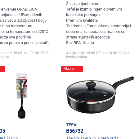
Žlica za tjesteninu
Bienvenue GRABILICA
Tefal je izumio Ingenio premium
n pojačan s 15%staklenih
kuhinjska pomagala
 za veću izdržljivost I bolju
Premium kvaliteta
ost na temperature
Testirana u Francuskom laboratoriju i
rno na temperature do 220°C
odobrena za uporabu s hranom od
no za sve površine
strane svjetskih agencija
no za pranje u perilici posuđa
Bez BPA, ftalata
traje od 08.06. do 30.08.2026 ili
Akcija traje od 08.06. do 30.08.2026 ili
zaliha
isteka zaliha
Akcija
l
tefal
05
B56732
IO ŽLICA
TAVA SIMPLY CLEAN 24CM I