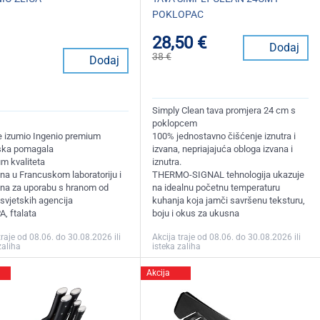
POKLOPAC
28,50 €
Dodaj
38 €
Dodaj
Simply Clean tava promjera 24 cm s
poklopcem
je izumio Ingenio premium
100% jednostavno čišćenje iznutra i
ska pomagala
izvana, nepriajajuća obloga izvana i
m kvaliteta
iznutra.
ana u Francuskom laboratoriju i
THERMO-SIGNAL tehnologija ukazuje
na za uporabu s hranom od
na idealnu početnu temperaturu
svjetskih agencija
kuhanja koja jamči savršenu teksturu,
, ftalata
boju i okus za ukusna
traje od 08.06. do 30.08.2026 ili
Akcija traje od 08.06. do 30.08.2026 ili
zaliha
isteka zaliha
Akcija