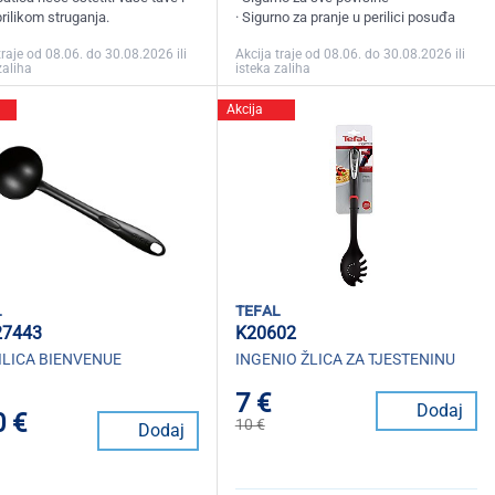
rilikom struganja.
· Sigurno za pranje u perilici posuđa
traje od 08.06. do 30.08.2026 ili
Akcija traje od 08.06. do 30.08.2026 ili
zaliha
isteka zaliha
Akcija
l
tefal
27443
K20602
LICA BIENVENUE
INGENIO ŽLICA ZA TJESTENINU
7 €
Dodaj
0 €
10 €
Dodaj