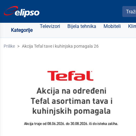
Pretra
Televizori
Bijela tehnika
Mobiteli
Kli
Kategorije
Prilike
Akcija Tefal tave i kuhinjska pomagala 26