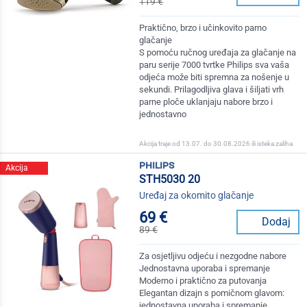
119 €
Praktično, brzo i učinkovito parno
glačanje
S pomoću ručnog uređaja za glačanje na
paru serije 7000 tvrtke Philips sva vaša
odjeća može biti spremna za nošenje u
sekundi. Prilagodljiva glava i šiljati vrh
parne ploče uklanjaju nabore brzo i
jednostavno
Akcija traje od 13.07. do 30.08.2026 ili isteka zaliha
philips
Akcija
STH5030 20
Uređaj za okomito glačanje
69 €
Dodaj
89 €
Za osjetljivu odjeću i nezgodne nabore
Jednostavna uporaba i spremanje
Moderno i praktično za putovanja
Elegantan dizajn s pomičnom glavom:
jednostavna uporaba i spremanje