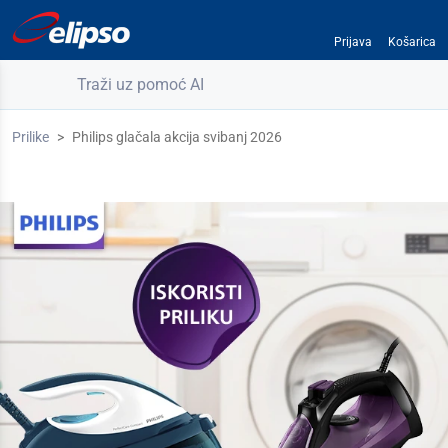
Prijava
Košarica
Traži uz pomoć AI
Prilike
Philips glačala akcija svibanj 2026