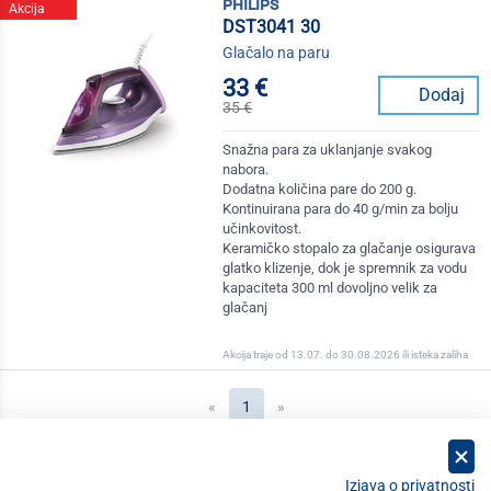
philips
Akcija
DST3041 30
Glačalo na paru
33 €
Dodaj
35 €
Snažna para za uklanjanje svakog
nabora.
Dodatna količina pare do 200 g.
Kontinuirana para do 40 g/min za bolju
učinkovitost.
Keramičko stopalo za glačanje osigurava
glatko klizenje, dok je spremnik za vodu
kapaciteta 300 ml dovoljno velik za
glačanj
Akcija traje od 13.07. do 30.08.2026 ili isteka zaliha
(current)
«
1
»
Izjava o privatnosti