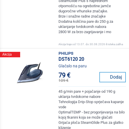
SteamGlide Plus s naprednom
otpornošću na ogrebotine jamče
dugoročne vrhunske značajke.
Brze i snažne radne značajke
Dodatna količina pare do 250 g za
uklanjanje tvrdokornih nabora
2800 W za brzo zagrijavanje i mo
Akcija traje od 13.07. do 30.08.2026 ili isteka zaliha
philips
Akcija
DST6120 20
Glačalo na paru
79 €
Dodaj
109 €
45 g/min pare + pojačanje od 190 g
uklanja tvrdokorne nabore
Tehnologija Drip-Stop sprječava kapanje
vode
OptimalTEMP - bez progorijevanja na bilo
kojoj tkanini koja se može glačati
Grijaća ploča SteamGlide Plus za glatko
klizenje