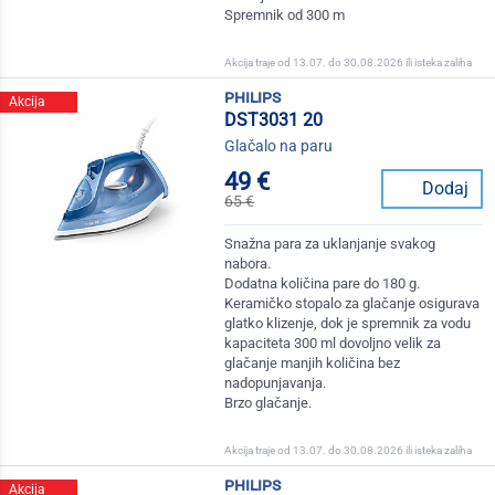
Spremnik od 300 m
Akcija traje od 13.07. do 30.08.2026 ili isteka zaliha
philips
Akcija
DST3031 20
Glačalo na paru
49 €
Dodaj
65 €
Snažna para za uklanjanje svakog
nabora.
Dodatna količina pare do 180 g.
Keramičko stopalo za glačanje osigurava
glatko klizenje, dok je spremnik za vodu
kapaciteta 300 ml dovoljno velik za
glačanje manjih količina bez
nadopunjavanja.
Brzo glačanje.
Akcija traje od 13.07. do 30.08.2026 ili isteka zaliha
philips
Akcija