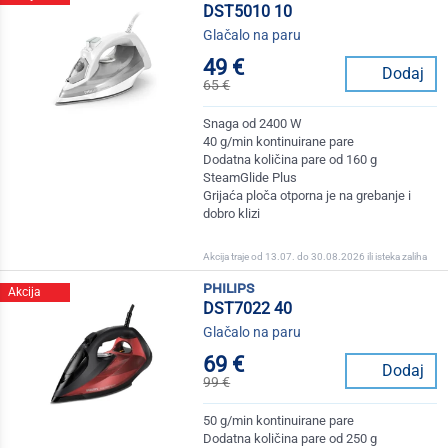
DST5010 10
Glačalo na paru
49 €
Dodaj
65 €
Snaga od 2400 W
40 g/min kontinuirane pare
Dodatna količina pare od 160 g
SteamGlide Plus
Grijaća ploča otporna je na grebanje i
dobro klizi
Akcija traje od 13.07. do 30.08.2026 ili isteka zaliha
philips
Akcija
DST7022 40
Glačalo na paru
69 €
Dodaj
99 €
50 g/min kontinuirane pare
Dodatna količina pare od 250 g