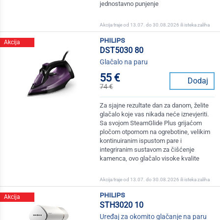
jednostavno punjenje
Akcija traje od 13.07. do 30.08.2026 ili isteka zaliha
philips
Akcija
DST5030 80
Glačalo na paru
55 €
Dodaj
74 €
Za sjajne rezultate dan za danom, želite
glačalo koje vas nikada neće iznevjeriti.
Sa svojom SteamGlide Plus grijaćom
pločom otpornom na ogrebotine, velikim
kontinuiranim ispustom pare i
integriranim sustavom za čišćenje
kamenca, ovo glačalo visoke kvalite
Akcija traje od 13.07. do 30.08.2026 ili isteka zaliha
philips
Akcija
STH3020 10
Uređaj za okomito glačanje na paru