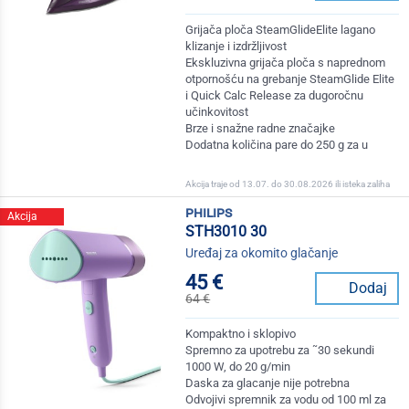
Grijača ploča SteamGlideElite lagano
klizanje i izdržljivost
Ekskluzivna grijača ploča s naprednom
otpornošću na grebanje SteamGlide Elite
i Quick Calc Release za dugoročnu
učinkovitost
Brze i snažne radne značajke
Dodatna količina pare do 250 g za u
Akcija traje od 13.07. do 30.08.2026 ili isteka zaliha
philips
Akcija
STH3010 30
Uređaj za okomito glačanje
45 €
Dodaj
64 €
Kompaktno i sklopivo
Spremno za upotrebu za ˜30 sekundi
1000 W, do 20 g/min
Daska za glacanje nije potrebna
Odvojivi spremnik za vodu od 100 ml za