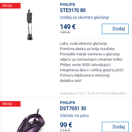
philips
Akcija
STE3170 80
Uređaj za okomito glačanje
149 €
Dodaj
199 €
Lako, svakodnevno glačanje.
Pomična daska za bolje rezultate.
Provedite manje vremena u glačanju
odjeće uz samostojeći steamer tvrtke
Philips serije 3000 zahvaljujući
integriranoj dasci i velikoj grijaćoj ploči.
Pomoću MyEssence mirisnog
dodatka zašt
Akcija traje od 13.07. do 30.08.2026 ili isteka zaliha
philips
Akcija
DST7051 30
Glačalo na paru
99 €
Dodaj
114 €