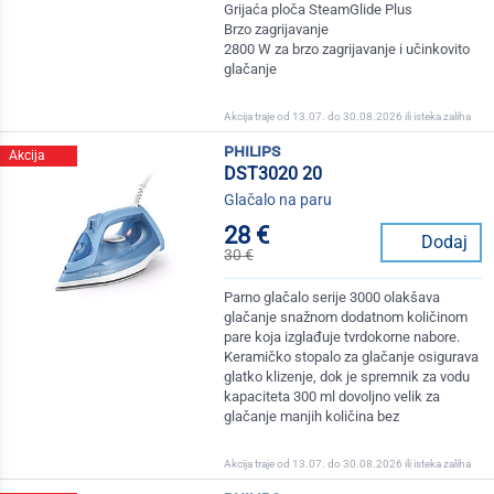
Grijaća ploča SteamGlide Plus
Brzo zagrijavanje
2800 W za brzo zagrijavanje i učinkovito
glačanje
Akcija traje od 13.07. do 30.08.2026 ili isteka zaliha
philips
Akcija
DST3020 20
Glačalo na paru
28 €
Dodaj
30 €
Parno glačalo serije 3000 olakšava
glačanje snažnom dodatnom količinom
pare koja izglađuje tvrdokorne nabore.
Keramičko stopalo za glačanje osigurava
glatko klizenje, dok je spremnik za vodu
kapaciteta 300 ml dovoljno velik za
glačanje manjih količina bez
Akcija traje od 13.07. do 30.08.2026 ili isteka zaliha