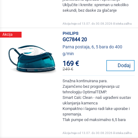
Uključite i krenite: spreman u nekoliko
sekundi, bez daske za glačanje
Akcija traje od 13.07. do 30.08.2026 ili isteka zaliha
philips
Akcija
GC7844 20
Parna postaja, 6, 5 bara do 400
g/min
169 €
Dodaj
249 €
Snažna kontinuirana para.
Zajamčeno bez progorijevanja uz
tehnologiju OptimalTEMP.
Smart Calc Clean - naš ugrađeni sustav
uklanjanja kamenca
Kompaktno i lagano radi lake uporabe i
spremanja.
Tlak pumpe od maksimalno 6,5 bara
Akcija traje od 13.07. do 30.08.2026 ili isteka zaliha