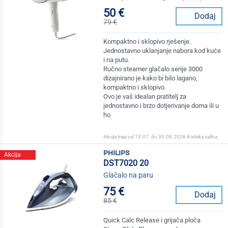
50 €
Dodaj
79 €
Kompaktno i sklopivo rješenje.
Jednostavno uklanjanje nabora kod kuće
i na putu.
Ručno steamer glačalo serije 3000
dizajnirano je kako bi bilo lagano,
kompaktno i sklopivo.
Ovo je vaš idealan pratitelj za
jednostavno i brzo dotjerivanje doma ili u
ho
Akcija traje od 13.07. do 30.08.2026 ili isteka zaliha
philips
Akcija
DST7020 20
Glačalo na paru
75 €
Dodaj
85 €
Quick Calc Release i grijača ploča