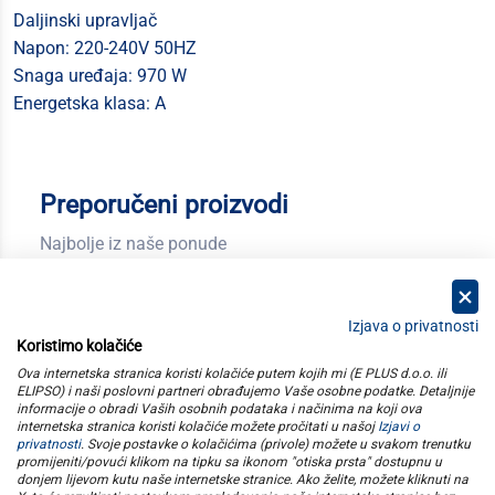
Daljinski upravljač
Napon: 220-240V 50HZ
Snaga uređaja: 970 W
Energetska klasa: A
Preporučeni proizvodi
Najbolje iz naše ponude
Izjava o privatnosti
Koristimo kolačiće
kategorije
Ova internetska stranica koristi kolačiće putem kojih mi (E PLUS d.o.o. ili
ELIPSO) i naši poslovni partneri obrađujemo Vaše osobne podatke. Detaljnije
informacije o obradi Vaših osobnih podataka i načinima na koji ova
elipso
internetska stranica koristi kolačiće možete pročitati u našoj
Izjavi o
privatnosti
. Svoje postavke o kolačićima (privole) možete u svakom trenutku
promijeniti/povući klikom na tipku sa ikonom "otiska prsta" dostupnu u
informacije
donjem lijevom kutu naše internetske stranice. Ako želite, možete kliknuti na