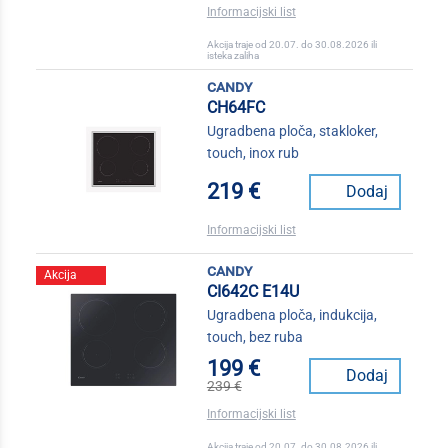
Informacijski list
Akcija traje od 20.07. do 30.08.2026 ili
isteka zaliha
candy
CH64FC
Ugradbena ploča, stakloker,
touch, inox rub
219 €
Dodaj
Informacijski list
candy
Akcija
CI642C E14U
Ugradbena ploča, indukcija,
touch, bez ruba
199 €
Dodaj
239 €
Informacijski list
Akcija traje od 20.07. do 30.08.2026 ili