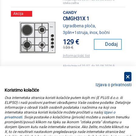
isteka zaliha
candy
Akcija
CMGH31X 1
Ugradbena ploča,
3plin+1struja, inox, bočni
129 €
Dodaj
159 €
Informacijski list
Akcija traje od 20.07. do 30.08.2026 ili
isteka zaliha
Izjava o privatnosti
Koristimo kolačiće
kategorije
Ova internetska stranica koristi kolačiće putem kojih mi (E PLUS d.o.o. ili
ELIPSO) i naši poslovni partneri obrađujemo Vaše osobne podatke. Detaljnije
informacije o obradi Vaših osobnih podataka i načinima na koji ova
elipso
internetska stranica koristi kolačiće možete pročitati u našoj
Izjavi o
privatnosti
. Svoje postavke o kolačićima (privole) možete u svakom trenutku
promijeniti/povući klikom na tipku sa ikonom "otiska prsta" dostupnu u
informacije
donjem lijevom kutu naše internetske stranice. Ako želite, možete kliknuti na
X, to će rezultirati nastavkom pregledavanja naše internetske stranice bez