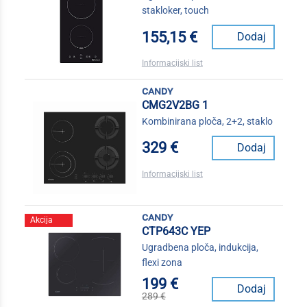
stakloker, touch
155,15 €
Dodaj
Informacijski list
candy
CMG2V2BG 1
Kombinirana ploča, 2+2, staklo
329 €
Dodaj
Informacijski list
candy
Akcija
CTP643C YEP
Ugradbena ploča, indukcija,
flexi zona
199 €
Dodaj
289 €