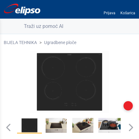
Prijava
Košarica
Traži uz pomoć AI
BIJELA TEHNIKA
Ugradbene ploče