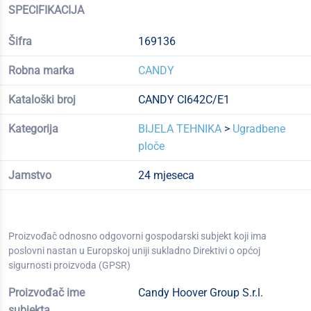
SPECIFIKACIJA
Šifra
169136
Robna marka
CANDY
Kataloški broj
CANDY CI642C/E1
Kategorija
BIJELA TEHNIKA
>
Ugradbene
ploče
Jamstvo
24 mjeseca
Proizvođač odnosno odgovorni gospodarski subjekt koji ima
poslovni nastan u Europskoj uniji sukladno Direktivi o općoj
sigurnosti proizvoda (GPSR)
Proizvođač ime
Candy Hoover Group S.r.l.
subjekta