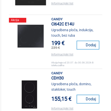
Informacijski list
candy
Akcija
CI642C E14U
Ugradbena ploča, indukcija,
touch, bez ruba
199 €
Dodaj
239 €
Informacijski list
Akcija traje od 20.07. do 30.08.2026 ili
isteka zaliha
candy
CDH30
Ugradbena ploča, domino,
stakloker, touch
155,15 €
Dodaj
Informacijski list