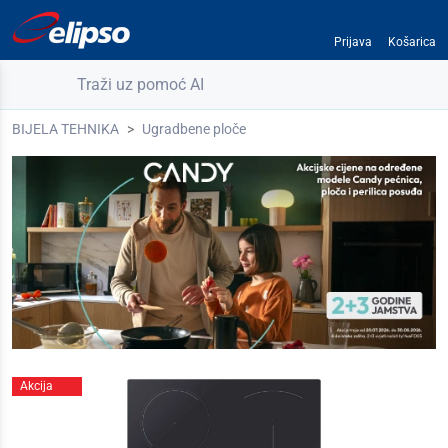
Prijava
Košarica
Traži uz pomoć AI
BIJELA TEHNIKA
Ugradbene ploče
Akcija