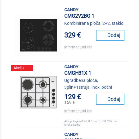
candy
CMG2V2BG 1
Kombinirana ploča, 2+2, staklo
329 €
Dodaj
Informacijski list
candy
Akcija
CMGH31X 1
Ugradbena ploča,
3plin+1struja, inox, bočni
129 €
Dodaj
159 €
Informacijski list
Akcija traje od 20.07. do 30.08.2026 ili
isteka zaliha
candy