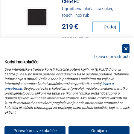
CH64FC
Ugradbena ploča, stakloker,
touch, inox rub
219 €
Dodaj
Informacijski list
Izjava o privatnosti
Koristimo kolačiće
kategorije
Ova internetska stranica koristi kolačiće putem kojih mi (E PLUS d.o.o. ili
ELIPSO) i naši poslovni partneri obrađujemo Vaše osobne podatke. Detaljnije
informacije o obradi Vaših osobnih podataka i načinima na koji ova
elipso
internetska stranica koristi kolačiće možete pročitati u našoj
Izjavi o
privatnosti
. Svoje postavke o kolačićima (privole) možete u svakom trenutku
promijeniti/povući klikom na tipku sa ikonom "otiska prsta" dostupnu u
informacije
donjem lijevom kutu naše internetske stranice. Ako želite, možete kliknuti na
X, to će rezultirati nastavkom pregledavanja naše internetske stranice bez
kolačića ili sličnih tehnologija za praćenje, osim nužnih kolačića, koji su uvijek
pratite nas
aktivni
.
Prihvaćam sve kolačiće
Odbijam