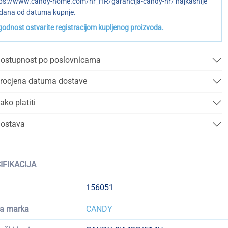
ps://www.candy-home.com/hr_HR/garancija-candy-hr/ najkasnije
dana od datuma kupnje.
odnost ostvarite registracijom kupljenog proizvoda.
ostupnost po poslovnicama
rocjena datuma dostave
ako platiti
ostava
IFIKACIJA
156051
a marka
CANDY