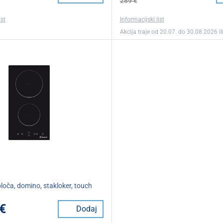
289 €
ist
Informacijski list
Akcija traje od 20.07. do 30.08.2026 ili
oča, domino, stakloker, touch
 €
Dodaj