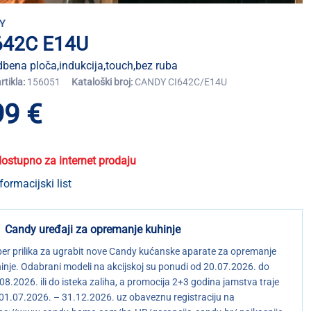
Y
642C E14U
bena ploča,indukcija,touch,bez ruba
artikla:
156051
Kataloški broj:
CANDY CI642C/E14U
99 €
dostupno za internet prodaju
formacijski list
Candy uređaji za opremanje kuhinje
er prilika za ugrabit nove Candy kućanske aparate za opremanje
inje. Odabrani modeli na akcijskoj su ponudi od 20.07.2026. do
08.2026. ili do isteka zaliha, a promocija 2+3 godina jamstva traje
01.07.2026. – 31.12.2026. uz obaveznu registraciju na