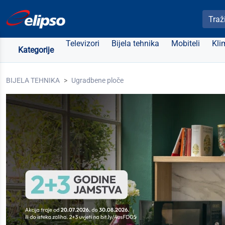
Pretra
Televizori
Bijela tehnika
Mobiteli
Kli
Kategorije
BIJELA TEHNIKA
Ugradbene ploče