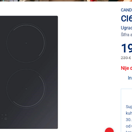
CAND
CI
Ugrad
Šifra 
1
239 €
Nije 
In
Sup
kuh
30.
od 