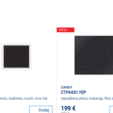
Akcija
candy
CTP643C YEP
oča, stakloker, touch, inox rub
Ugradbena ploča, indukcija, flexi
199 €
Dodaj