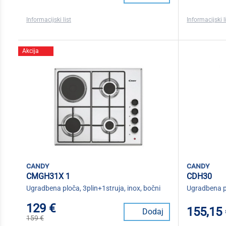
Informacijski list
Informacijski l
Akcija
candy
candy
CMGH31X 1
CDH30
Ugradbena ploča, 3plin+1struja, inox, bočni
Ugradbena pl
129 €
155,15
Dodaj
159 €