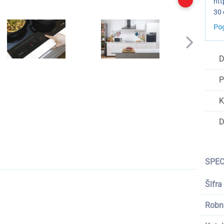
htt
30 
Pog
D
P
K
D
SPEC
Šifra
Robn