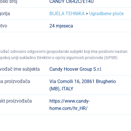
oški broj
CANDY CI642C/E14U
orija
BIJELA TEHNIKA
>
Ugradbene ploče
tvo
24 mjeseca
vođač odnosno odgovorni gospodarski subjekt koji ima poslovni nastan
pskoj uniji sukladno Direktivi o općoj sigurnosti proizvoda (GPSR)
vođač ime subjekta
Candy Hoover Group S.r.l.
sa proizvođača
Via Comolli 16, 20861 Brugherio
(MB), ITALY
akt proizvođača
https://www.candy-
home.com/hr_HR/