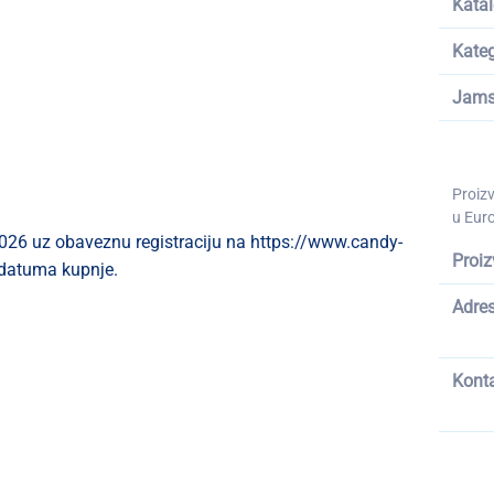
Katal
Kateg
Jams
Proiz
u Euro
026 uz obaveznu registraciju na https://www.candy-
Proiz
datuma kupnje.
Adre
Kont