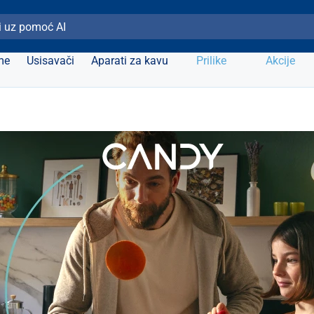
ži Elipso
me
Usisavači
Aparati za kavu
Prilike
Akcije