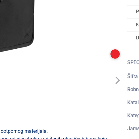
P
K
D
SPEC
Šifra
Robn
Katal
Kateg
Jams
dootpornog materijala.
og od višestruko korištenih plastičnih boca koje