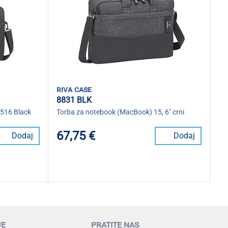
riva case
8831 BLK
5516 Black
Torba za notebook (MacBook) 15, 6" crni
67,75 €
Dodaj
Dodaj
je
pratite nas