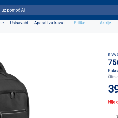
ži Elipso
me
Usisavači
Aparati za kavu
Prilike
Akcije
RIVA 
75
Ruksa
Šifra 
39
Nije 
D