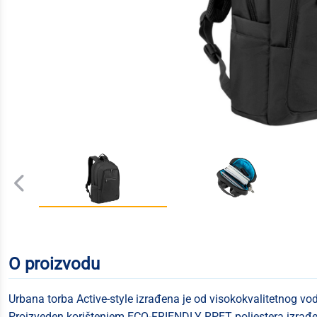
O proizvodu
Urbana torba Active-style izrađena je od visokokvalitetnog vo
Proizveden korištenjem ECO-FRIENDLY RPET poliestera izrađen