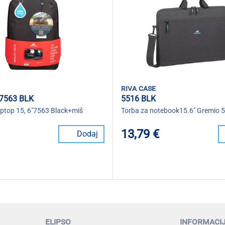
riva case
7563 BLK
5516 BLK
aptop 15, 6"7563 Black+miš
Torba za notebook15.6" Gremio 
13,79 €
Dodaj
elipso
informaci