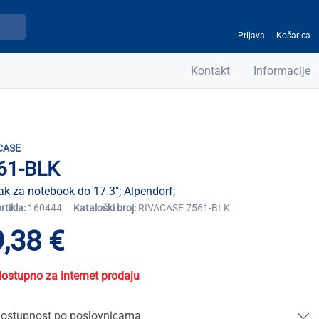
Prijava
Košarica
Kontakt
Informacije
CASE
61-BLK
k za notebook do 17.3"; Alpendorf;
artikla:
160444
Kataloški broj:
RIVACASE 7561-BLK
,38 €
dostupno za internet prodaju
ostupnost po poslovnicama