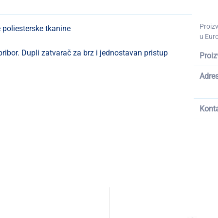
Proiz
 poliesterske tkanine
u Euro
pribor. Dupli zatvarač za brz i jednostavan pristup
Proiz
Adre
Kont