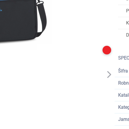
P
K
D
SPEC
Šifra
Robn
Katal
Kateg
Jams