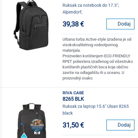
Ruksak za notebook do 17.3";
Alpendorf;
39,38 €
Dodaj
Urbana torba Active-style izrađena je od
visokokvalitetnog vodootpornog
materijala.
Proizveden korištenjem ECO-FRIENDLY
RPET poliestera izrađenog od višestruko
korištenih plastičnih boca koje obično
završe na odlagalištu ili u oceanu. U
proizvodnji svako
riva case
8265 BLK
Ruksak za laptop 15.6" Ulsan 8265
black
31,50 €
Dodaj