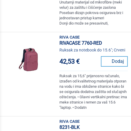
Unutarnji materijal od mikrofibre (meki
velur) za zaštitu i čišćenje zaslona
Poseban dizajn pokrova osigurava brz i
jednostavan pristup kameri
Donji dio može se presavinuti,
riva case
RIVACASE 7760-RED
Ruksak za notebook do 15.6"; Crveni
42,53 €
Dodaj
Ruksak za 15,6" prijenosno računalo,
izrađen od kvalitetnog materijala otporan
na vodu i ima obložene stranice kako bi
se osigurala dodatna zaštita od slučajnih
oštećenja. • Glavni vertikalni pretinac ima
meke stranice i remen za vaš 15.6
"laptop. • Dodatn
riva case
8231-BLK