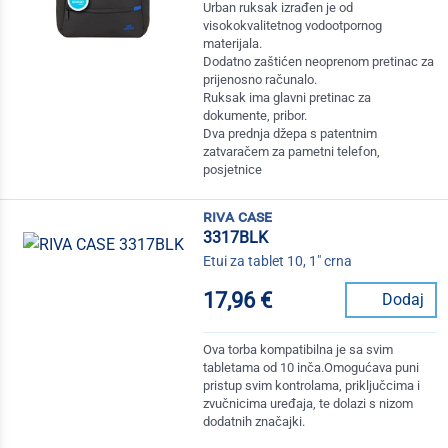
Urban ruksak izrađen je od
visokokvalitetnog vodootpornog
materijala.
Dodatno zaštićen neoprenom pretinac za
prijenosno računalo.
Ruksak ima glavni pretinac za
dokumente, pribor.
Dva prednja džepa s patentnim
zatvaračem za pametni telefon,
posjetnice
riva case
3317BLK
Etui za tablet 10, 1" crna
17,96 €
Dodaj
Ova torba kompatibilna je sa svim
tabletama od 10 inča.Omogućava puni
pristup svim kontrolama, priključcima i
zvučnicima uređaja, te dolazi s nizom
dodatnih značajki.