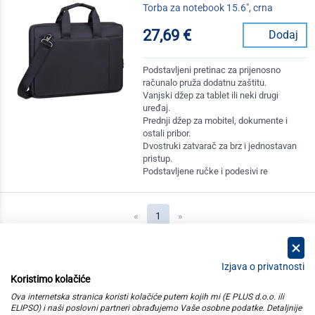
Torba za notebook 15.6", crna
27,69 €
Dodaj
Podstavljeni pretinac za prijenosno
računalo pruža dodatnu zaštitu.
Vanjski džep za tablet ili neki drugi
uređaj.
Prednji džep za mobitel, dokumente i
ostali pribor.
Dvostruki zatvarač za brz i jednostavan
pristup.
Podstavljene ručke i podesivi re
(current)
«
1
»
Izjava o privatnosti
Koristimo kolačiće
kategorije
Ova internetska stranica koristi kolačiće putem kojih mi (E PLUS d.o.o. ili
ELIPSO) i naši poslovni partneri obrađujemo Vaše osobne podatke. Detaljnije