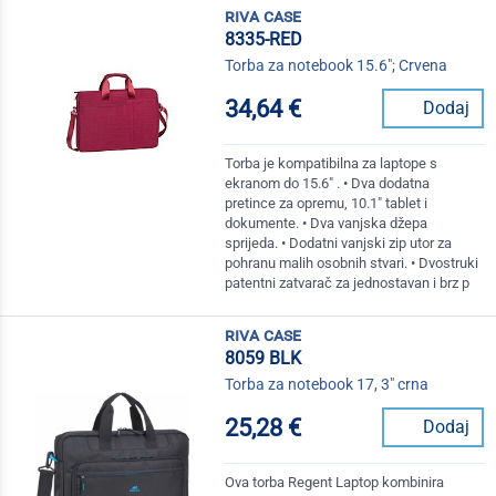
riva case
8335-RED
Torba za notebook 15.6"; Crvena
34,64 €
Dodaj
Torba je kompatibilna za laptope s
ekranom do 15.6" . • Dva dodatna
pretince za opremu, 10.1" tablet i
dokumente. • Dva vanjska džepa
sprijeda. • Dodatni vanjski zip utor za
pohranu malih osobnih stvari. • Dvostruki
patentni zatvarač za jednostavan i brz p
riva case
8059 BLK
Torba za notebook 17, 3" crna
25,28 €
Dodaj
Ova torba Regent Laptop kombinira