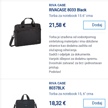
riva case
RIVACASE 8033 Black
Torba za notebook 15.6" crna
21,58 €
Dodaj
Torba je izrađena od vodootpornog
sintetskog materijala i ima obložene
stranice kao dodatna zaštita od
slučajnog oštećenja.
Sadrži i odjeljak za dokumente.
Vanjski džepovi za dodatnu opremu.
Dvostruki zatvarač za brz i jednostavan
pristup.
Podstavl
riva case
8037BLK
Torba za notebook 15, 6" crna
18,32 €
Dodaj