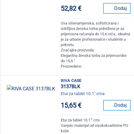
52,82 €
Dodaj
Ova višenamjenska, sofisticirana i
izdržljiva ženska torba prdviđena je za
prijenosna računala do 15,6 inča., idealna
je za urbane profesionalce i studente u
pokretu.
Značajke proizvoda:
Elegantna ženska torba za prijenosnike
do 15,6 ''
Proizvedeno
riva case
3137BLK
Etui za tablet 10.1" crna
15,65 €
Dodaj
Etui za tablet 10.1"" crni
Vanjski materijal od visokokvalitetne PU
kože