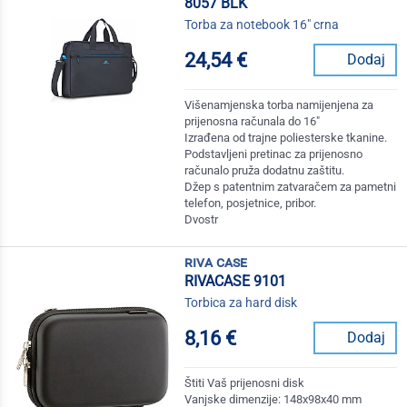
8057 BLK
Torba za notebook 16" crna
24,54 €
Dodaj
Višenamjenska torba namijenjena za
prijenosna računala do 16"
Izrađena od trajne poliesterske tkanine.
Podstavljeni pretinac za prijenosno
računalo pruža dodatnu zaštitu.
Džep s patentnim zatvaračem za pametni
telefon, posjetnice, pribor.
Dvostr
riva case
RIVACASE 9101
Torbica za hard disk
8,16 €
Dodaj
Štiti Vaš prijenosni disk
Vanjske dimenzije: 148x98x40 mm