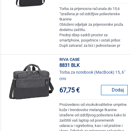
Torba za prijenosna računala do 15,6
"izrađena je od izdržljive poliesterske
tkanine
Obloženi odjeljak za prijenosnike pruža
dodatnu zaštitu.
Prednji džep sadrži prostor za
smartphone, posjetnice i ostali pribor.
Dupli zatvarač za brz i jednostavan pr
riva case
8831 BLK
Torba za notebook (MacBook) 15, 6"
crni
67,75 €
Dodaj
Proizvedeno od visokokvalitetne umjetne
kože i trendovske melange tkanine
izrađene od izdržljivog poliestera kako bi
zaštitili vaš laptop od povremenih
udaraca i ogrebotina, kao i od prašine i
vlage. Odjeljak za prijenosno računalo s