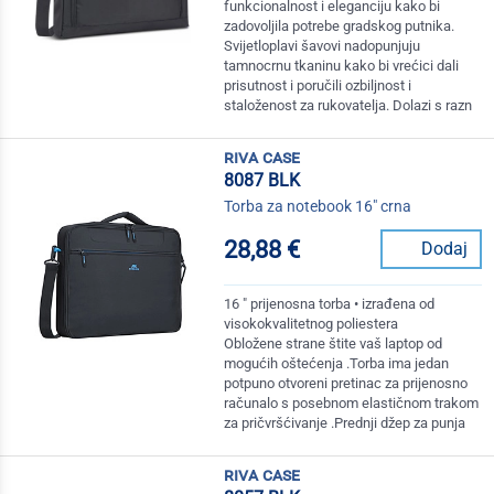
funkcionalnost i eleganciju kako bi
zadovoljila potrebe gradskog putnika.
Svijetloplavi šavovi nadopunjuju
tamnocrnu tkaninu kako bi vrećici dali
prisutnost i poručili ozbiljnost i
staloženost za rukovatelja. Dolazi s razn
riva case
8087 BLK
Torba za notebook 16" crna
28,88 €
Dodaj
16 " prijenosna torba • izrađena od
visokokvalitetnog poliestera
Obložene strane štite vaš laptop od
mogućih oštećenja .Torba ima jedan
potpuno otvoreni pretinac za prijenosno
računalo s posebnom elastičnom trakom
za pričvršćivanje .Prednji džep za punja
riva case