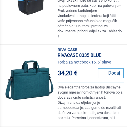
Ovaj ruksak može se savršeno koristiti
na poslovnom putu, kao i na putovanju.•
Proizvedeno korištenjem
visokokvalitetnog poliestera koji štiti
vaše prijenosno računalo od mogućih
oštećenja • Unutarnji pretinci za
dokumente, pribor i odjeljak za Tablet do
1
riva case
RIVACASE 8335 BLUE
Torba za notebook 15, 6" plava
34,20 €
Dodaj
Ova elegantna torba za laptop Biscayne
svojim mješavinom otmjenih tonova boja
dočarava čistu sofisticiranost.
Dizajnirana da utjelovljenje
samopouzdanje, zasigurno će rezultirati
da će za vama okretati glavu dok ste u
pokretu. Pametna i jednostavna, ali i