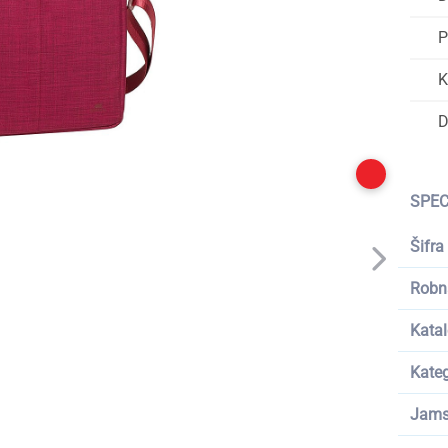
P
K
D
SPEC
Šifra
Robn
Katal
Kateg
Jams