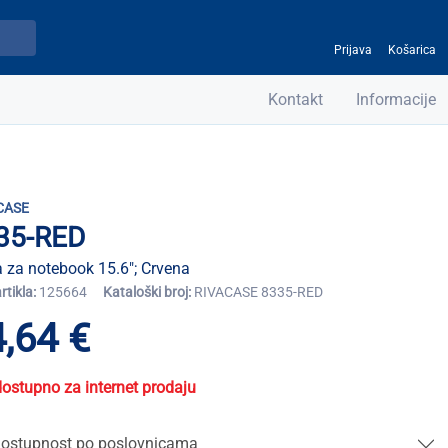
Prijava
Košarica
Kontakt
Informacije
CASE
35-RED
 za notebook 15.6"; Crvena
artikla:
125664
Kataloški broj:
RIVACASE 8335-RED
,64 €
dostupno za internet prodaju
ostupnost po poslovnicama