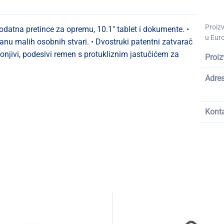
Proiz
odatna pretince za opremu, 10.1" tablet i dokumente. •
u Euro
anu malih osobnih stvari. • Dvostruki patentni zatvarač
lonjivi, podesivi remen s protukliznim jastučićem za
Proiz
Adre
Kont