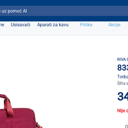
ži Elipso
me
Usisavači
Aparati za kavu
Prilike
Akcije
RIVA 
83
Torba
Šifra 
34
Nije 
D