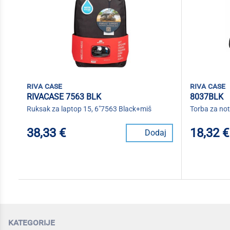
riva case
riva case
RIVACASE 7563 BLK
8037BLK
Ruksak za laptop 15, 6"7563 Black+miš
Torba za not
38,33 €
18,32 €
Dodaj
kategorije