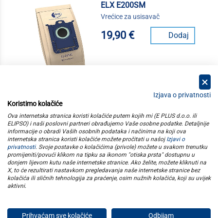
ELX E200SM
Vrećice za usisavač
19,90 €
Dodaj
Izjava o privatnosti
Koristimo kolačiće
kategorije
Ova internetska stranica koristi kolačiće putem kojih mi (E PLUS d.o.o. ili
ELIPSO) i naši poslovni partneri obrađujemo Vaše osobne podatke. Detaljnije
informacije o obradi Vaših osobnih podataka i načinima na koji ova
elipso
internetska stranica koristi kolačiće možete pročitati u našoj
Izjavi o
privatnosti
. Svoje postavke o kolačićima (privole) možete u svakom trenutku
promijeniti/povući klikom na tipku sa ikonom "otiska prsta" dostupnu u
informacije
donjem lijevom kutu naše internetske stranice. Ako želite, možete kliknuti na
X, to će rezultirati nastavkom pregledavanja naše internetske stranice bez
kolačića ili sličnih tehnologija za praćenje, osim nužnih kolačića, koji su uvijek
pratite nas
aktivni
.
Prihvaćam sve kolačiće
Odbijam