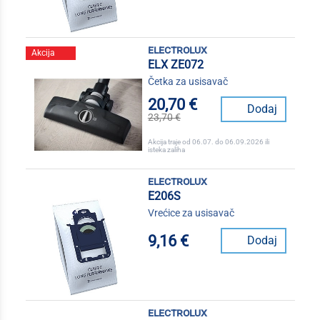
electrolux
Akcija
ELX ZE072
Četka za usisavač
20,70 €
Dodaj
23,70 €
Akcija traje od 06.07. do 06.09.2026 ili
isteka zaliha
electrolux
E206S
Vrećice za usisavač
9,16 €
Dodaj
electrolux