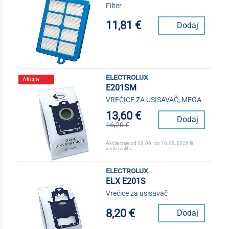
Filter
11,81 €
Dodaj
electrolux
Akcija
E201SM
VREĆICE ZA USISAVAČ, MEGA
13,60 €
Dodaj
16,20 €
Akcija traje od 08.06. do 16.08.2026 ili
isteka zaliha
electrolux
ELX E201S
Vrećice za usisavač
8,20 €
Dodaj