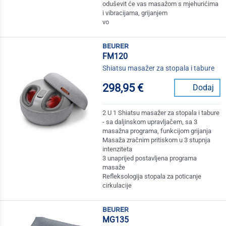
oduševit će vas masažom s mjehurićima
i vibracijama, grijanjem
vo
beurer
FM120
Shiatsu masažer za stopala i tabure
298,95 €
Dodaj
2 U 1 Shiatsu masažer za stopala i tabure
- sa daljinskom upravljačem, sa 3
masažna programa, funkcijom grijanja
Masaža zračnim pritiskom u 3 stupnja
intenziteta
3 unaprijed postavljena programa
masaže
Refleksologija stopala za poticanje
cirkulacije
beurer
MG135