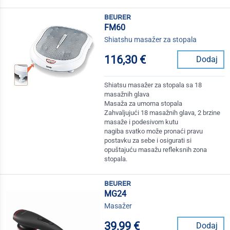
beurer
FM60
Shiatshu masažer za stopala
116,30 €
Dodaj
Shiatsu masažer za stopala sa 18
masažnih glava
Masaža za umorna stopala
Zahvaljujući 18 masažnih glava, 2 brzine
masaže i podesivom kutu
nagiba svatko može pronaći pravu
postavku za sebe i osigurati si
opuštajuću masažu refleksnih zona
stopala.
beurer
MG24
Masažer
39,99 €
Dodaj