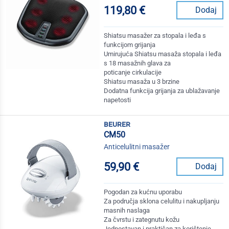
119,80 €
Dodaj
Shiatsu masažer za stopala i leđa s
funkcijom grijanja
Umirujuća Shiatsu masaža stopala i leđa
s 18 masažnih glava za
poticanje cirkulacije
Shiatsu masaža u 3 brzine
Dodatna funkcija grijanja za ublažavanje
napetosti
beurer
CM50
Anticelulitni masažer
59,90 €
Dodaj
Pogodan za kućnu uporabu
Za područja sklona celulitu i nakupljanju
masnih naslaga
Za čvrstu i zategnutu kožu
Jednostavan i praktičan za korištenje