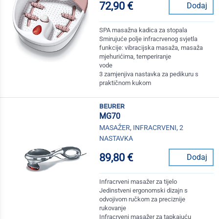
72,90 €
Dodaj
SPA masažna kadica za stopala
Smirujuće polje infracrvenog svjetla
funkcije: vibracijska masaža, masaža
mjehurićima, temperiranje
vode
3 zamjenjiva nastavka za pedikuru s
praktičnom kukom
beurer
MG70
MASAŽER, INFRACRVENI, 2
NASTAVKA
89,80 €
Dodaj
Infracrveni masažer za tijelo
Jedinstveni ergonomski dizajn s
odvojivom ručkom za preciznije
rukovanje
Infracrveni masažer za tapkajuću