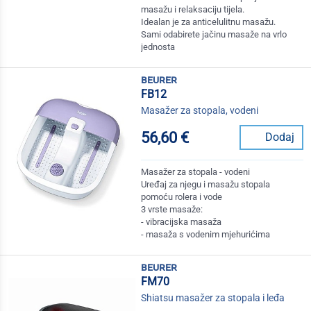
masažu i relaksaciju tijela.
Idealan je za anticelulitnu masažu.
Sami odabirete jačinu masaže na vrlo
jednosta
beurer
FB12
Masažer za stopala, vodeni
56,60 €
Dodaj
Masažer za stopala - vodeni
Uređaj za njegu i masažu stopala
pomoću rolera i vode
3 vrste masaže:
- vibracijska masaža
- masaža s vodenim mjehurićima
beurer
FM70
Shiatsu masažer za stopala i leđa