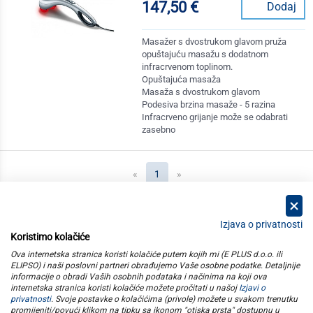
147,50 €
Dodaj
Masažer s dvostrukom glavom pruža
opuštajuću masažu s dodatnom
infracrvenom toplinom.
Opuštajuća masaža
Masaža s dvostrukom glavom
Podesiva brzina masaže - 5 razina
Infracrveno grijanje može se odabrati
zasebno
(current)
«
1
»
Izjava o privatnosti
Koristimo kolačiće
kategorije
Ova internetska stranica koristi kolačiće putem kojih mi (E PLUS d.o.o. ili
ELIPSO) i naši poslovni partneri obrađujemo Vaše osobne podatke. Detaljnije
informacije o obradi Vaših osobnih podataka i načinima na koji ova
elipso
internetska stranica koristi kolačiće možete pročitati u našoj
Izjavi o
privatnosti
. Svoje postavke o kolačićima (privole) možete u svakom trenutku
promijeniti/povući klikom na tipku sa ikonom "otiska prsta" dostupnu u