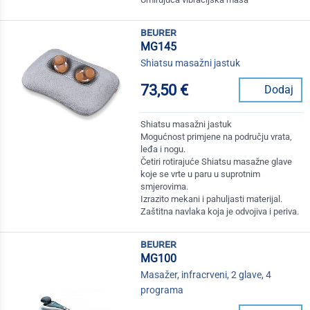
beurer
MG145
Shiatsu masažni jastuk
73,50 €
Dodaj
Shiatsu masažni jastuk
Mogućnost primjene na području vrata,
leđa i nogu.
Četiri rotirajuće Shiatsu masažne glave
koje se vrte u paru u suprotnim
smjerovima.
Izrazito mekani i pahuljasti materijal.
Zaštitna navlaka koja je odvojiva i periva.
beurer
MG100
Masažer, infracrveni, 2 glave, 4
programa