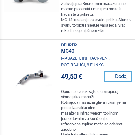
Zahvaljujući Beurer mini masažeru, ne
morate propustiti umirujuću masažu
kada ste u pokretu.
MG 18 idealan je za svaku priliku. Stane u
svaku torbicu i njeguje vaša leđa, vrat,
ruke ili noge nježnom vibr
beurer
MG40
MASAŽER, INFRACRVENI,
ROTIRAJUĆI, 3 FUNKC.
49,50 €
Dodaj
Opustite se i uživajte u umirujućoj
vibracijskoj masaži.
Rotirajuća masažna glava i trosmjerna
podesiva ručka čine
masažer s infracrvenom toplinom
jednostavnim za korištenje.
Infracrvena toplina može se odabrati
zasebno
Umirujuća vibracijska masa