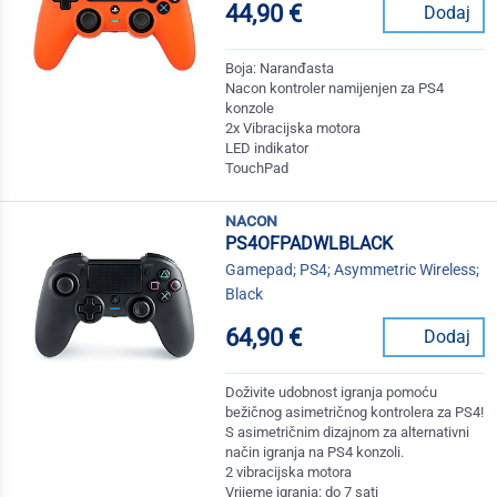
44,90 €
Dodaj
Boja: Naranđasta
Nacon kontroler namijenjen za PS4
konzole
2x Vibracijska motora
LED indikator
TouchPad
nacon
PS4OFPADWLBLACK
Gamepad; PS4; Asymmetric Wireless;
Black
64,90 €
Dodaj
Doživite udobnost igranja pomoću
bežičnog asimetričnog kontrolera za PS4!
S asimetričnim dizajnom za alternativni
način igranja na PS4 konzoli.
2 vibracijska motora
Vrijeme igranja: do 7 sati