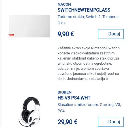
nacon
SWITCHNEWTEMPGLASS
Zaštitno staklo; Switch 2; Tempered
Glas
9,90 €
Dodaj
Zaštitite ekran svoje Nintendo Switch 2
konzole visokokvalitetnim zaštitnim
kaljenim staklom! Kaljeno staklo pruža
vrhunsku otpornost na ogrebotine,
udarce i mrlje, a pritom zadržava
savršenu jasnoću slike i osjetljivost na
dodir. Jednostavna instalacija b
bigben
HS-V3-PS4-WHT
Slušalice s mikrofonom: Gaming; V3;
PS4;
29,90 €
Dodaj