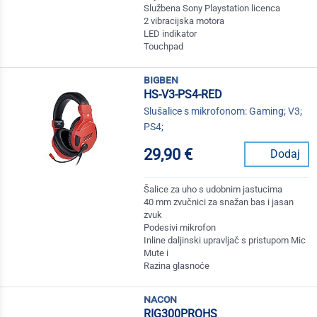
Službena Sony Playstation licenca
2 vibracijska motora
LED indikator
Touchpad
bigben
HS-V3-PS4-RED
Slušalice s mikrofonom: Gaming; V3;
PS4;
29,90 €
Dodaj
Šalice za uho s udobnim jastucima
40 mm zvučnici za snažan bas i jasan
zvuk
Podesivi mikrofon
Inline daljinski upravljač s pristupom Mic
Mute i
Razina glasnoće
nacon
RIG300PROHS