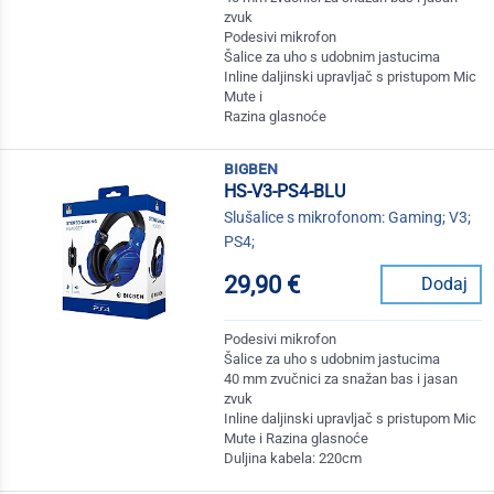
zvuk
Podesivi mikrofon
Šalice za uho s udobnim jastucima
Inline daljinski upravljač s pristupom Mic
Mute i
Razina glasnoće
bigben
HS-V3-PS4-BLU
Slušalice s mikrofonom: Gaming; V3;
PS4;
29,90 €
Dodaj
Podesivi mikrofon
Šalice za uho s udobnim jastucima
40 mm zvučnici za snažan bas i jasan
zvuk
Inline daljinski upravljač s pristupom Mic
Mute i Razina glasnoće
Duljina kabela: 220cm