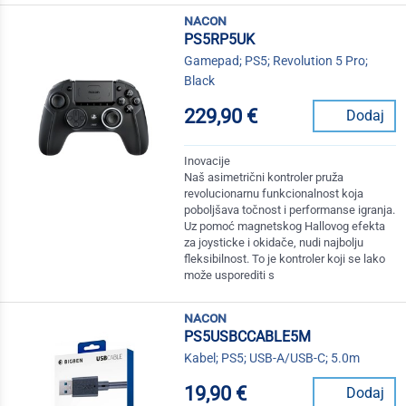
nacon
PS5RP5UK
Gamepad; PS5; Revolution 5 Pro;
Black
229,90 €
Dodaj
Inovacije
Naš asimetrični kontroler pruža
revolucionarnu funkcionalnost koja
poboljšava točnost i performanse igranja.
Uz pomoć magnetskog Hallovog efekta
za joysticke i okidače, nudi najbolju
fleksibilnost. To je kontroler koji se lako
može usporediti s
nacon
PS5USBCCABLE5M
Kabel; PS5; USB-A/USB-C; 5.0m
19,90 €
Dodaj