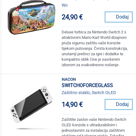
Wo
24,90 €
Dodaj
Deluxe torbica za Nintendo Switch 2 s
atraktivnim Mario Kart World dizajnom
pruža sigurnu zaštitu vaše konzole
tijekom putovanja. Čvrsta konstrukcija,
unutarnji pretinci za igre i dodatke te
kompaktni oblik čine je savršenim
izborom za svakodnevno nošenje.
nacon
SWITCHOFORCEGLASS
Zaštitno staklo; Switch OLED
14,90 €
Dodaj
Zaštitite zaslon vaše Nintendo Switch
OLED konzole s ultradurabilnim i
jednostavnim za instalaciju zaštitnim
staklom od kaljenog stakla. Također