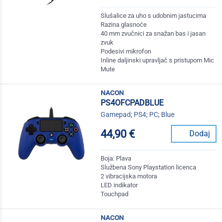
Slušalice za uho s udobnim jastucima
Razina glasnoće
40 mm zvučnici za snažan bas i jasan
zvuk
Podesivi mikrofon
Inline daljinski upravljač s pristupom Mic
Mute
nacon
PS4OFCPADBLUE
Gamepad; PS4; PC; Blue
44,90 €
Dodaj
Boja: Plava
Službena Sony Playstation licenca
2 vibracijska motora
LED indikator
Touchpad
nacon