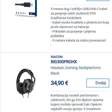
5 metara dug i izdržljiv USB/USB-C kabel
za punjenje vaših službenih PS5
DualSense kontrolera
- Kabel visoke kvalitete s pletenicom koja
pruža otpornost na habanje
- Prikladan za punjenje i prijenos
podataka
- 5 metara kabela za stalnu povezanost
-
nacon
RIG300PROHX
Headset; Gaming; Multiplatform;
Black
34,90 €
Dodaj
Kombinacija visokih performansi i
udobnosti, što ga čini dijelom opreme
kojem možete vjerovati čak i tijekom
najdužih sesija igranja. S izuzetnom