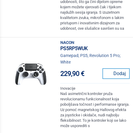
udobnosti, što ga čini dijelom opreme
kojem možete vjerovati čak i tijekom
najdužih sesija igranja. S izuzetnom
kvalitetom zvuka, mikrofonom s lakim
pristupom i inovativnim dizajnom za
udobnost, ove slušalice savršen su sa
nacon
PS5RP5WUK
Gamepad; PS5; Revolution 5 Pro;
White
229,90 €
Dodaj
Inovacije
Naš asimetrični kontroler pruža
revolucionarnu funkcionalnost koja
poboljšava točnost i performanse igranja.
Uz pomoć magnetskog Hallovog efekta
za joysticke i okidače, nudi najbolju
fleksibilnost. To je kontroler koji se lako
može usporediti s