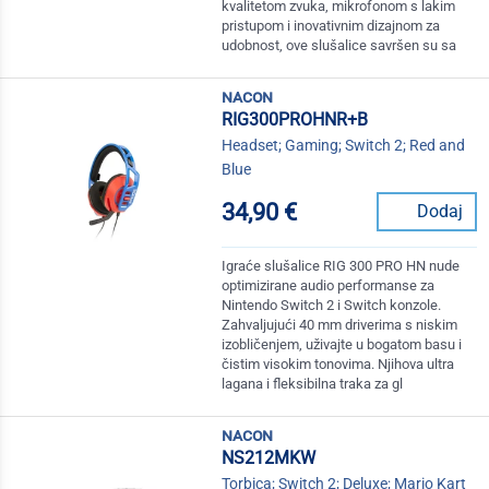
kvalitetom zvuka, mikrofonom s lakim
pristupom i inovativnim dizajnom za
udobnost, ove slušalice savršen su sa
nacon
RIG300PROHNR+B
Headset; Gaming; Switch 2; Red and
Blue
34,90 €
Dodaj
Igraće slušalice RIG 300 PRO HN nude
optimizirane audio performanse za
Nintendo Switch 2 i Switch konzole.
Zahvaljujući 40 mm driverima s niskim
izobličenjem, uživajte u bogatom basu i
čistim visokim tonovima. Njihova ultra
lagana i fleksibilna traka za gl
nacon
NS212MKW
Torbica; Switch 2; Deluxe; Mario Kart