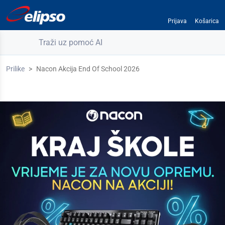
Prijava
Košarica
Traži uz pomoć AI
Prilike
Nacon Akcija End Of School 2026