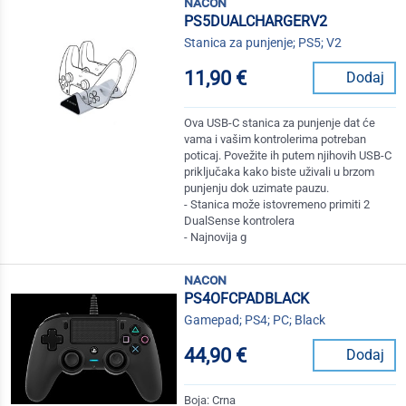
nacon
PS5DUALCHARGERV2
Stanica za punjenje; PS5; V2
11,90 €
Dodaj
Ova USB-C stanica za punjenje dat će
vama i vašim kontrolerima potreban
poticaj. Povežite ih putem njihovih USB-C
priključaka kako biste uživali u brzom
punjenju dok uzimate pauzu.
- Stanica može istovremeno primiti 2
DualSense kontrolera
- Najnovija g
nacon
PS4OFCPADBLACK
Gamepad; PS4; PC; Black
44,90 €
Dodaj
Boja: Crna