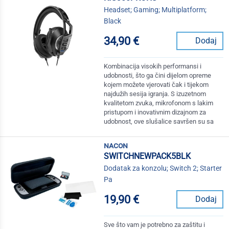
Headset; Gaming; Multiplatform;
Black
34,90 €
Dodaj
Kombinacija visokih performansi i
udobnosti, što ga čini dijelom opreme
kojem možete vjerovati čak i tijekom
najdužih sesija igranja. S izuzetnom
kvalitetom zvuka, mikrofonom s lakim
pristupom i inovativnim dizajnom za
udobnost, ove slušalice savršen su sa
nacon
SWITCHNEWPACK5BLK
Dodatak za konzolu; Switch 2; Starter
Pa
19,90 €
Dodaj
Sve što vam je potrebno za zaštitu i