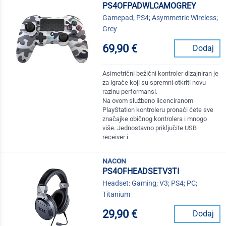
PS4OFPADWLCAMOGREY
Gamepad; PS4; Asymmetric Wireless;
Grey
69,90 €
Dodaj
Asimetrični bežični kontroler dizajniran je
za igrače koji su spremni otkriti novu
razinu performansi.
Na ovom službeno licenciranom
PlayStation kontroleru pronaći ćete sve
značajke običnog kontrolera i mnogo
više. Jednostavno priključite USB
receiver i
nacon
PS4OFHEADSETV3TI
Headset: Gaming; V3; PS4; PC;
Titanium
29,90 €
Dodaj