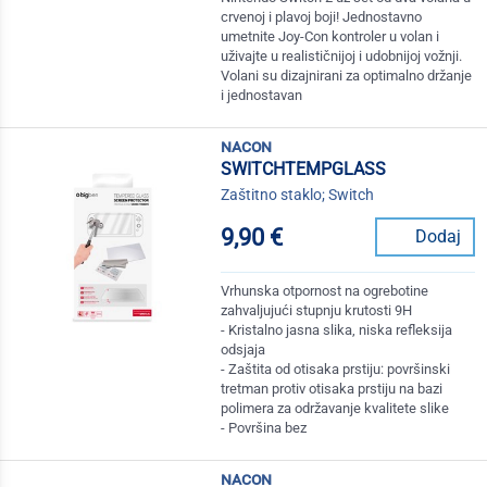
crvenoj i plavoj boji! Jednostavno
umetnite Joy-Con kontroler u volan i
uživajte u realističnijoj i udobnijoj vožnji.
Volani su dizajnirani za optimalno držanje
i jednostavan
nacon
SWITCHTEMPGLASS
Zaštitno staklo; Switch
9,90 €
Dodaj
Vrhunska otpornost na ogrebotine
zahvaljujući stupnju krutosti 9H
- Kristalno jasna slika, niska refleksija
odsjaja
- Zaštita od otisaka prstiju: površinski
tretman protiv otisaka prstiju na bazi
polimera za održavanje kvalitete slike
- Površina bez
nacon