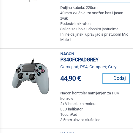
Duljina kabela: 220cm
40 mm zvučnici za snažan bas i jasan
zvuk
Podesivi mikrofon
Šalice za uho s udobnim jastucima
Inline daljinski upravljač s pristupom Mic
Mute i
nacon
PS4OFCPADGREY
Gamepad; PS4; Compact; Grey
44,90 €
Dodaj
Nacon kontroler namijenjen za PS4
konzole
2x Vibracijska motora
LED indikator
TouchPad
3.5mm ulaz za slušalice