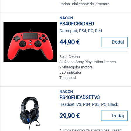
Radna udaljenost: do 7 metara
nacon
PS4OFCPADRED
Gamepad; PS4; PC; Red
44,90 €
Dodaj
Boja: Crvena
Službena Sony Playstation licenca
2 vibracijska motora
LED indikator
Touchpad
nacon
PS4OFHEADSETV3
Headset; V3; PS4; PS5; PC; Black
29,90 €
Dodaj
40 mm zvučnici za snažan bas i jasan