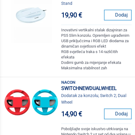
Stand
19,90 €
Dodaj
Inovativni vertikalni stalak dizajniran za
PS5 Slim konzolu. Opremljen ugrađenim
USB priključcima i RGB LED diodama za
dinamičan svjetlosni efekt
RGB svjetleća traka s 14 različitih
efekata
Dodirni gumb za mijenjanje efekata
Maksimalna stabilnost zah
nacon
SWITCHNEWDUALWHEEL
Dodatak za konzolu; Switch 2; Dual
Wheel
14,90 €
Dodaj
Poboljšajte svoje iskustvo utrkivanja na
Nintendo Switch 2 uz set od dva volana u