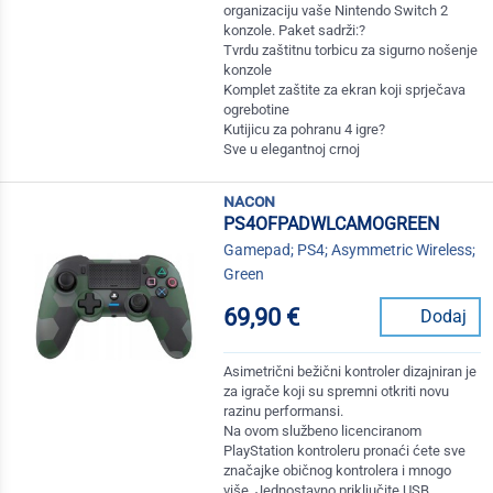
organizaciju vaše Nintendo Switch 2
konzole. Paket sadrži:?
Tvrdu zaštitnu torbicu za sigurno nošenje
konzole
Komplet zaštite za ekran koji sprječava
ogrebotine
Kutijicu za pohranu 4 igre?
Sve u elegantnoj crnoj
nacon
PS4OFPADWLCAMOGREEN
Gamepad; PS4; Asymmetric Wireless;
Green
69,90 €
Dodaj
Asimetrični bežični kontroler dizajniran je
za igrače koji su spremni otkriti novu
razinu performansi.
Na ovom službeno licenciranom
PlayStation kontroleru pronaći ćete sve
značajke običnog kontrolera i mnogo
više. Jednostavno priključite USB