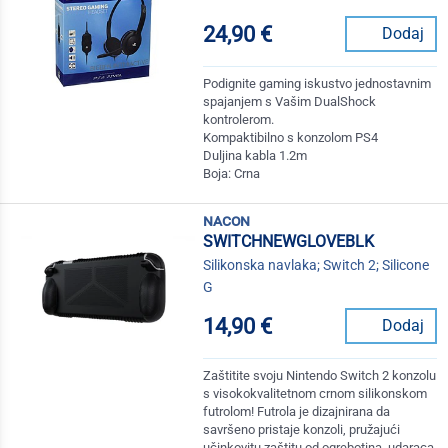
24,90 €
Dodaj
Podignite gaming iskustvo jednostavnim
spajanjem s Vašim DualShock
kontrolerom.
Kompaktibilno s konzolom PS4
Duljina kabla 1.2m
Boja: Crna
nacon
SWITCHNEWGLOVEBLK
Silikonska navlaka; Switch 2; Silicone
G
14,90 €
Dodaj
Zaštitite svoju Nintendo Switch 2 konzolu
s visokokvalitetnom crnom silikonskom
futrolom! Futrola je dizajnirana da
savršeno pristaje konzoli, pružajući
učinkovitu zaštitu od ogrebotina, udaraca