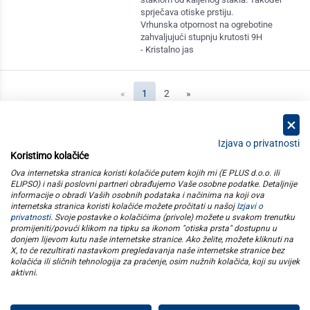
sprječava otiske prstiju.
Vrhunska otpornost na ogrebotine
zahvaljujući stupnju krutosti 9H
- Kristalno jas
(current)
«
1
2
»
Izjava o privatnosti
Koristimo kolačiće
kategorije
Ova internetska stranica koristi kolačiće putem kojih mi (E PLUS d.o.o. ili
ELIPSO) i naši poslovni partneri obrađujemo Vaše osobne podatke. Detaljnije
informacije o obradi Vaših osobnih podataka i načinima na koji ova
elipso
internetska stranica koristi kolačiće možete pročitati u našoj
Izjavi o
privatnosti
. Svoje postavke o kolačićima (privole) možete u svakom trenutku
promijeniti/povući klikom na tipku sa ikonom "otiska prsta" dostupnu u
informacije
donjem lijevom kutu naše internetske stranice. Ako želite, možete kliknuti na
X, to će rezultirati nastavkom pregledavanja naše internetske stranice bez
kolačića ili sličnih tehnologija za praćenje, osim nužnih kolačića, koji su uvijek
pratite nas
aktivni
.