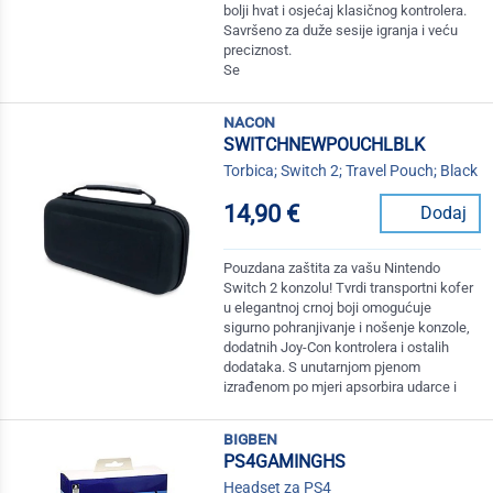
bolji hvat i osjećaj klasičnog kontrolera.
Savršeno za duže sesije igranja i veću
preciznost.
Se
nacon
SWITCHNEWPOUCHLBLK
Torbica; Switch 2; Travel Pouch; Black
14,90 €
Dodaj
Pouzdana zaštita za vašu Nintendo
Switch 2 konzolu! Tvrdi transportni kofer
u elegantnoj crnoj boji omogućuje
sigurno pohranjivanje i nošenje konzole,
dodatnih Joy-Con kontrolera i ostalih
dodataka. S unutarnjom pjenom
izrađenom po mjeri apsorbira udarce i
bigben
PS4GAMINGHS
Headset za PS4