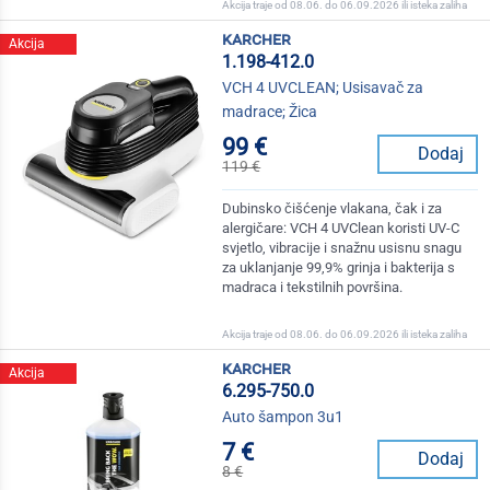
Akcija traje od 08.06. do 06.09.2026 ili isteka zaliha
karcher
Akcija
1.198-412.0
VCH 4 UVCLEAN; Usisavač za
madrace; Žica
99 €
Dodaj
119 €
Dubinsko čišćenje vlakana, čak i za
alergičare: VCH 4 UVClean koristi UV-C
svjetlo, vibracije i snažnu usisnu snagu
za uklanjanje 99,9% grinja i bakterija s
madraca i tekstilnih površina.
Akcija traje od 08.06. do 06.09.2026 ili isteka zaliha
karcher
Akcija
6.295-750.0
Auto šampon 3u1
7 €
Dodaj
8 €