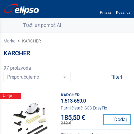
Prijava
Košarica
Traži uz pomoć AI
Marke
KARCHER
KARCHER
97 proizvoda
Filteri
karcher
Akcija
1.513-650.0
Parni čistač, SC3 EasyFix
185,50 €
Dodaj
212 €