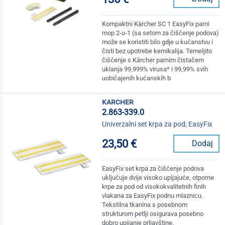
Kompaktni Kärcher SC 1 EasyFix parni
mop 2-u-1 (sa setom za čišćenje podova)
može se koristiti bilo gdje u kućanstvu i
čisti bez upotrebe kemikalija. Temeljito
čišćenje s Kärcher parnim čistačem
uklanja 99,999% virusa* i 99,99% svih
uobičajenih kućanskih b
karcher
2.863-339.0
Univerzalni set krpa za pod; EasyFix
23,50 €
Dodaj
EasyFix set krpa za čišćenje podova
uključuje dvije visoko upijajuće, otporne
krpe za pod od visokokvalitetnih finih
vlakana za EasyFix podnu mlaznicu.
Tekstilna tkanina s posebnom
strukturom petlji osigurava posebno
dobro upijanje prljavštine.