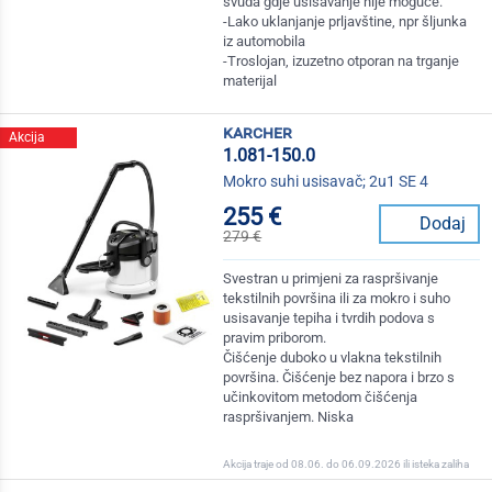
svuda gdje usisavanje nije moguće.
-Lako uklanjanje prljavštine, npr šljunka
iz automobila
-Troslojan, izuzetno otporan na trganje
materijal
karcher
Akcija
1.081-150.0
Mokro suhi usisavač; 2u1 SE 4
255 €
Dodaj
279 €
Svestran u primjeni za raspršivanje
tekstilnih površina ili za mokro i suho
usisavanje tepiha i tvrdih podova s
pravim priborom.
Čišćenje duboko u vlakna tekstilnih
površina. Čišćenje bez napora i brzo s
učinkovitom metodom čišćenja
raspršivanjem. Niska
Akcija traje od 08.06. do 06.09.2026 ili isteka zaliha