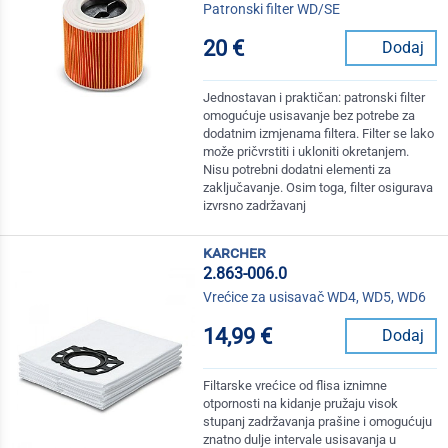
Patronski filter WD/SE
20 €
Dodaj
Jednostavan i praktičan: patronski filter
omogućuje usisavanje bez potrebe za
dodatnim izmjenama filtera. Filter se lako
može pričvrstiti i ukloniti okretanjem.
Nisu potrebni dodatni elementi za
zaključavanje. Osim toga, filter osigurava
izvrsno zadržavanj
karcher
2.863-006.0
Vrećice za usisavač WD4, WD5, WD6
14,99 €
Dodaj
Filtarske vrećice od flisa iznimne
otpornosti na kidanje pružaju visok
stupanj zadržavanja prašine i omogućuju
znatno dulje intervale usisavanja u