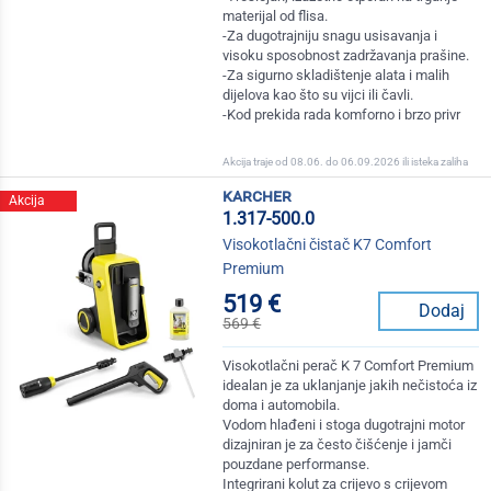
materijal od flisa.
-Za dugotrajniju snagu usisavanja i
visoku sposobnost zadržavanja prašine.
-Za sigurno skladištenje alata i malih
dijelova kao što su vijci ili čavli.
-Kod prekida rada komforno i brzo privr
Akcija traje od 08.06. do 06.09.2026 ili isteka zaliha
karcher
Akcija
1.317-500.0
Visokotlačni čistač K7 Comfort
Premium
519 €
Dodaj
569 €
Visokotlačni perač K 7 Comfort Premium
idealan je za uklanjanje jakih nečistoća iz
doma i automobila.
Vodom hlađeni i stoga dugotrajni motor
dizajniran je za često čišćenje i jamči
pouzdane performanse.
Integrirani kolut za crijevo s crijevom