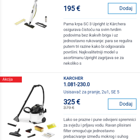
195 €
Dodaj
Parna krpa SC 3 Upright iz Kärchera
osigurava čistoću na svim tvrdim
podovima bez ikakvih briga i uz
jednostavno rukovanje: para se regulira
putem tri razine kako bi odgovarala
površini. Najkvalitetniji model u
asortimanu Upright zagrijava se za
nekoliko s
karcher
Akcija
1.081-230.0
Usisavač za pranje, 2u1, SE 5
325 €
Dodaj
379 €
Lako se prazne i pune odvojeni spremnici
za svježu i prljavu vodu. Ravan plisirani
filter omogućuje jednostavno
prebacivanje između mokrog i suhog