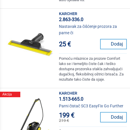
karcher
2.863-336.0
Nastavak za čišćenje prozora za
parne či
25 €
Dodaj
Pomoću mlaznice za prozore Comfort
lako se i temeljito čiste čak i teško
dostupna prozorska stakla zahvaljujući
dugačkoj, fleksibilnoj oštrici brisača. Za
rezultate tako čiste da sjaje.
karcher
Akcija
1.513-665.0
Parni čistač SC3 EasyFix Go Further
199 €
Dodaj
219 €