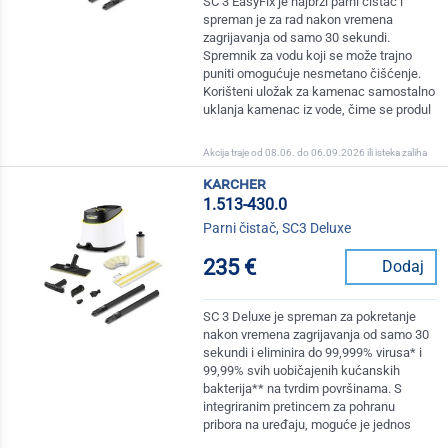
SC 3 EasyFix je najbrži parni čistač i
spreman je za rad nakon vremena
zagrijavanja od samo 30 sekundi.
Spremnik za vodu koji se može trajno
puniti omogućuje nesmetano čišćenje.
Korišteni uložak za kamenac samostalno
uklanja kamenac iz vode, čime se produl
Akcija traje od 08.06. do 06.09.2026 ili isteka zaliha
karcher
1.513-430.0
Parni čistač, SC3 Deluxe
235 €
Dodaj
SC 3 Deluxe je spreman za pokretanje
nakon vremena zagrijavanja od samo 30
sekundi i eliminira do 99,999% virusa* i
99,99% svih uobičajenih kućanskih
bakterija** na tvrdim površinama. S
integriranim pretincem za pohranu
pribora na uređaju, moguće je jednos