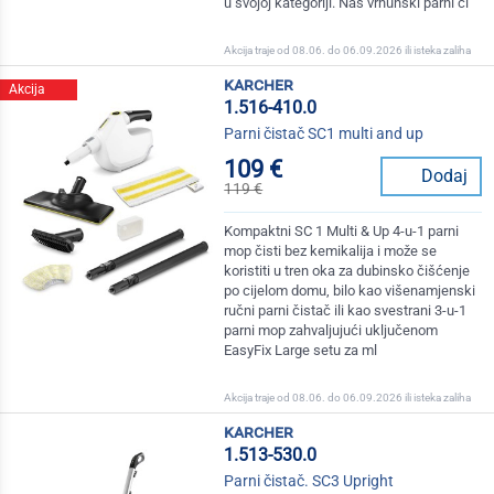
u svojoj kategoriji. Naš vrhunski parni či
Akcija traje od 08.06. do 06.09.2026 ili isteka zaliha
karcher
Akcija
1.516-410.0
Parni čistač SC1 multi and up
109 €
Dodaj
119 €
Kompaktni SC 1 Multi & Up 4-u-1 parni
mop čisti bez kemikalija i može se
koristiti u tren oka za dubinsko čišćenje
po cijelom domu, bilo kao višenamjenski
ručni parni čistač ili kao svestrani 3-u-1
parni mop zahvaljujući uključenom
EasyFix Large setu za ml
Akcija traje od 08.06. do 06.09.2026 ili isteka zaliha
karcher
1.513-530.0
Parni čistač. SC3 Upright