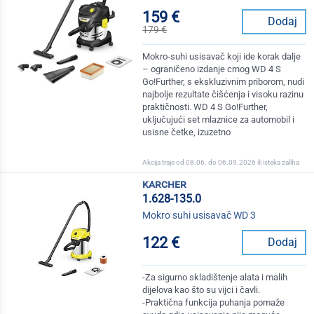
159 €
Dodaj
179 €
Mokro-suhi usisavač koji ide korak dalje
– ograničeno izdanje crnog WD 4 S
Go!Further, s ekskluzivnim priborom, nudi
najbolje rezultate čišćenja i visoku razinu
praktičnosti. WD 4 S Go!Further,
uključujući set mlaznice za automobil i
usisne četke, izuzetno
Akcija traje od 08.06. do 06.09.2026 ili isteka zaliha
karcher
1.628-135.0
Mokro suhi usisavač WD 3
122 €
Dodaj
-Za sigurno skladištenje alata i malih
dijelova kao što su vijci i čavli.
-Praktična funkcija puhanja pomaže