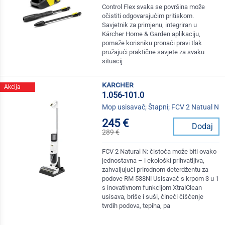
Control Flex svaka se površina može
očistiti odgovarajućim pritiskom.
Savjetnik za primjenu, integriran u
Kärcher Home & Garden aplikaciju,
pomaže korisniku pronaći pravi tlak
pružajući praktične savjete za svaku
situacij
karcher
Akcija
1.056-101.0
Mop usisavač; Štapni; FCV 2 Natual N
245 €
Dodaj
289 €
FCV 2 Natural N: čistoća može biti ovako
jednostavna – i ekološki prihvatljiva,
zahvaljujući prirodnom deterdžentu za
podove RM 538N! Usisavač s krpom 3 u 1
s inovativnom funkcijom Xtra!Clean
usisava, briše i suši, čineći čišćenje
tvrdih podova, tepiha, pa