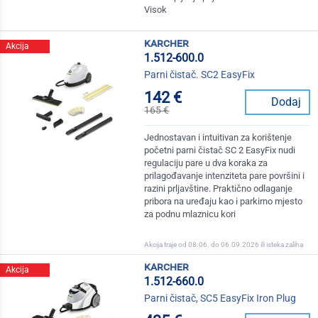
Visok
karcher
Akcija
1.512-600.0
Parni čistač. SC2 EasyFix
142 €
Dodaj
165 €
Jednostavan i intuitivan za korištenje
početni parni čistač SC 2 EasyFix nudi
regulaciju pare u dva koraka za
prilagođavanje intenziteta pare površini i
razini prljavštine. Praktično odlaganje
pribora na uređaju kao i parkirno mjesto
za podnu mlaznicu kori
Akcija traje od 08.06. do 06.09.2026 ili isteka zaliha
karcher
Akcija
1.512-660.0
Parni čistač, SC5 EasyFix Iron Plug