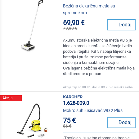
Bežična električna metla sa
spremnikom
69,90 €
Dodaj
79,90 €
Akumulatorska električna metla KB 5 je
idealan srednji uređaj za čišćenje tvrdih
podova i tepiha. KB 5 napaja litij-ionska
baterija i pruža iznimne performanse
čišćenja u kompaktnom dizajnu.
Ova lagana bežična električna metla koja
štedi prostor u potpun
Akcija traje od 08.06. do 06.09.2026 ili isteka zaliha
karcher
Akcija
1.628-009.0
Mokro suhi usisavač WD 2 Plus
75 €
Dodaj
86 €
-Troslojan, izuzetno otporan na trganje