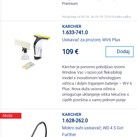
Premium
Akcija traje od 08.06. do 06.09.2026 ili isteka zaliha
karcher
1.633-741.0
Usisavač za prozore, WV6 Plus
109 €
Dodaj
Kärcher je ponovno poboljšao izvorni
Window Vac i razvio još fleksibilniji
model s inovativnom tehnologijom
oštrica i duljim trajanjem baterije – WV 6
Plus. Nova duža usisna oštrica
omogućuje uklanjanje viška tekućine s
cijelih površina u samo jednom punje
karcher
Akcija
1.628-262.0
Mokro suhi usisavač; WD 4 S Go!
Further