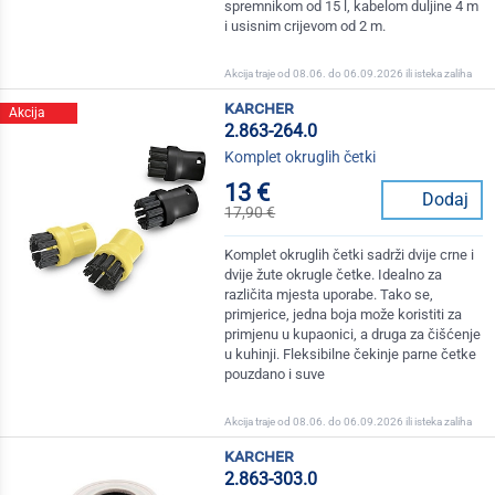
spremnikom od 15 l, kabelom duljine 4 m
i usisnim crijevom od 2 m.
Akcija traje od 08.06. do 06.09.2026 ili isteka zaliha
karcher
Akcija
2.863-264.0
Komplet okruglih četki
13 €
Dodaj
17,90 €
Komplet okruglih četki sadrži dvije crne i
dvije žute okrugle četke. Idealno za
različita mjesta uporabe. Tako se,
primjerice, jedna boja može koristiti za
primjenu u kupaonici, a druga za čišćenje
u kuhinji. Fleksibilne čekinje parne četke
pouzdano i suve
Akcija traje od 08.06. do 06.09.2026 ili isteka zaliha
karcher
2.863-303.0