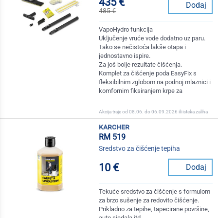
435 €
Dodaj
485 €
VapoHydro funkcija
Uključenje vruće vode dodatno uz paru.
Tako se nečistoća lakše otapa i
jednostavno ispire.
Za još bolje rezultate čišćenja.
Komplet za čišćenje poda EasyFix s
fleksibilnim zglobom na podnoj mlaznici i
komfornim fiksiranjem krpe za
Akcija traje od 08.06. do 06.09.2026 ili isteka zaliha
karcher
RM 519
Sredstvo za čišćenje tepiha
10 €
Dodaj
Tekuće sredstvo za čišćenje s formulom
za brzo sušenje za redovito čišćenje.
Prikladno za tepihe, tapecirane površine,
auto sjedala itd.