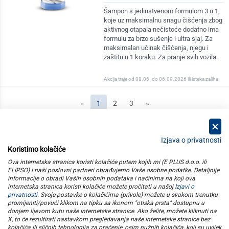
Šampon s jedinstvenom formulom 3 u 1,
koje uz maksimalnu snagu čišćenja zbog
aktivnog otapala nečistoće dodatno ima
formulu za brzo sušenje i ultra sjaj. Za
maksimalan učinak čišćenja, njegu i
zaštitu u 1 koraku. Za pranje svih vozila.
Akcija traje od 08.06. do 06.09.2026 ili isteka zaliha
(current)
«
1
2
3
»
Izjava o privatnosti
Koristimo kolačiće
kategorije
Ova internetska stranica koristi kolačiće putem kojih mi (E PLUS d.o.o. ili
ELIPSO) i naši poslovni partneri obrađujemo Vaše osobne podatke. Detaljnije
informacije o obradi Vaših osobnih podataka i načinima na koji ova
elipso
internetska stranica koristi kolačiće možete pročitati u našoj
Izjavi o
privatnosti
. Svoje postavke o kolačićima (privole) možete u svakom trenutku
promijeniti/povući klikom na tipku sa ikonom "otiska prsta" dostupnu u
informacije
donjem lijevom kutu naše internetske stranice. Ako želite, možete kliknuti na
X, to će rezultirati nastavkom pregledavanja naše internetske stranice bez
kolačića ili sličnih tehnologija za praćenje, osim nužnih kolačića, koji su uvijek