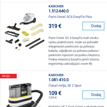
karcher
1.512-640.0
Parni čistač SC4 EasyFix Plus
319 €
Dodaj
Parni čistač SC 4 EasyFix nudi visoku
razinu praktičnosti, može se pohvaliti
integriranim pretincem za pohranu
kabela, odjeljkom za pohranu pribora i
parkirnim mjestom za podnu mlaznicu.
Podna mlaznica EasyFix jamči izvrsnu
ergonomiju zahvaljujući svom fle
karcher
Akcija
1.081-410.0
Čistač mrlja; SE 2 Spot
109 €
Dodaj
129 €
Praktični SE 2 Spot čistač s ekstrakcijom