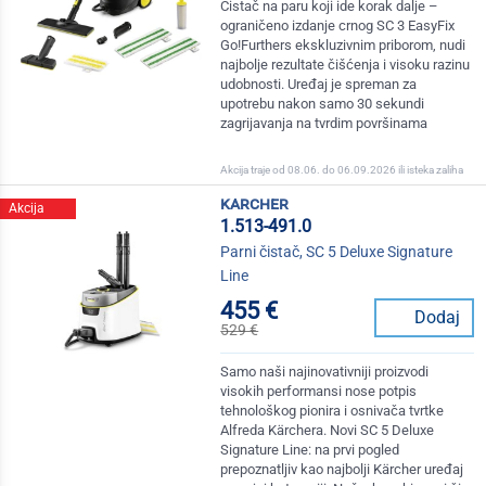
Čistač na paru koji ide korak dalje –
ograničeno izdanje crnog SC 3 EasyFix
Go!Furthers ekskluzivnim priborom, nudi
najbolje rezultate čišćenja i visoku razinu
udobnosti. Uređaj je spreman za
upotrebu nakon samo 30 sekundi
zagrijavanja na tvrdim površinama
Akcija traje od 08.06. do 06.09.2026 ili isteka zaliha
karcher
Akcija
1.513-491.0
Parni čistač, SC 5 Deluxe Signature
Line
455 €
Dodaj
529 €
Samo naši najinovativniji proizvodi
visokih performansi nose potpis
tehnološkog pionira i osnivača tvrtke
Alfreda Kärchera. Novi SC 5 Deluxe
Signature Line: na prvi pogled
prepoznatljiv kao najbolji Kärcher uređaj