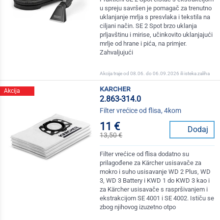
u spreju savršen je pomagač za trenutno
uklanjanje mrlja s presvlaka i tekstila na
ciljani način. SE 2 Spot brzo uklanja
prljavštinu i mirise, učinkovito uklanjajući
mrlje od hrane i pića, na primjer.
Zahvaljujući
Akcija traje od 08.06. do 06.09.2026 ili isteka zaliha
karcher
Akcija
2.863-314.0
Filter vrećice od flisa, 4kom
11 €
Dodaj
13,50 €
Filter vrećice od flisa dodatno su
prilagođene za Kärcher usisavače za
mokro i suho usisavanje WD 2 Plus, WD
3, WD 3 Battery i KWD 1 do KWD 3 kao i
za Kärcher usisavače s raspršivanjem i
ekstrakcijom SE 4001 i SE 4002. Ističu se
zbog njihovog izuzetno otpo