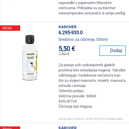
usporedbi s papirnatim filtarskim
vrećicama. Prikladne su za Kärcher
višenamjenske usisavače iz serije uređaj
karcher
Akcija
6.295-933.0
Sredstvo za čišćenje, 500ml
5,50 €
Dodaj
7,90 €
Za pranje svih vodootpornih glatkih
površina bez ostavljanja tragova. Također
odstranjuje i tvrdokorne nečistoće kao
što su slojevi masnoće, insekti, masnoća
od kože i emisije.
Tehnički podaci
Veličina posude: 500ml
SVOJSTVA
Čišćenje bez tragova
Akcija traje od 08.06. do 06.09.2026 ili isteka zaliha
karcher