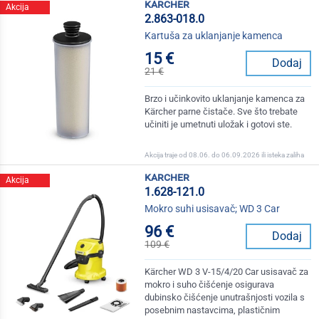
karcher
Akcija
2.863-018.0
Kartuša za uklanjanje kamenca
15 €
Dodaj
21 €
Brzo i učinkovito uklanjanje kamenca za
Kärcher parne čistače. Sve što trebate
učiniti je umetnuti uložak i gotovi ste.
Akcija traje od 08.06. do 06.09.2026 ili isteka zaliha
karcher
Akcija
1.628-121.0
Mokro suhi usisavač; WD 3 Car
96 €
Dodaj
109 €
Kärcher WD 3 V-15/4/20 Car usisavač za
mokro i suho čišćenje osigurava
dubinsko čišćenje unutrašnjosti vozila s
posebnim nastavcima, plastičnim