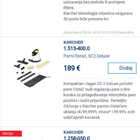
usisavanja bez prekida ili promjene
filtera.
Karcher tehnologija mlaznica osigurava
50 posto brže ponovno ko
Akcija traje od 08.06. do 06.09.2026 ili isteka zaliha
karcher
1.513-400.0
Parni čistač, SC2 Deluxe
189 €
Dodaj
Kompaktan i lagan SC 2 Deluxe početni
parni čistač nudi regulaciju pare u dva
koraka za prilagođavanje intenziteta pare
površini i razini prljavštine. Temeljito
čišćenje s Kärcher parnim čistačem
uklanja do 99,999% virusa* i 99,99% svih
uobičajenih kućansk
karcher
Akcija
1.258-050.0