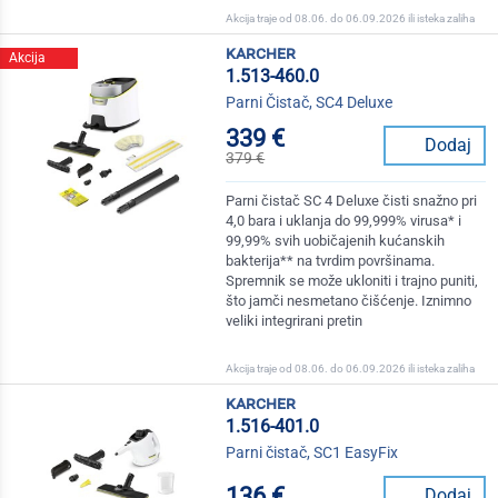
Akcija traje od 08.06. do 06.09.2026 ili isteka zaliha
karcher
Akcija
1.513-460.0
Parni Čistač, SC4 Deluxe
339 €
Dodaj
379 €
Parni čistač SC 4 Deluxe čisti snažno pri
4,0 bara i uklanja do 99,999% virusa* i
99,99% svih uobičajenih kućanskih
bakterija** na tvrdim površinama.
Spremnik se može ukloniti i trajno puniti,
što jamči nesmetano čišćenje. Iznimno
veliki integrirani pretin
Akcija traje od 08.06. do 06.09.2026 ili isteka zaliha
karcher
1.516-401.0
Parni čistač, SC1 EasyFix
136 €
Dodaj