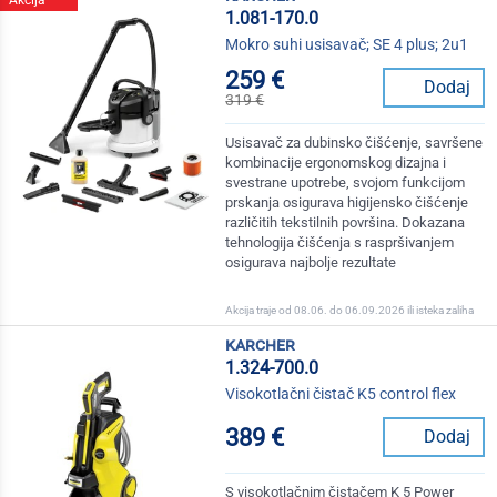
Akcija
1.081-170.0
Mokro suhi usisavač; SE 4 plus; 2u1
259 €
Dodaj
319 €
Usisavač za dubinsko čišćenje, savršene
kombinacije ergonomskog dizajna i
svestrane upotrebe, svojom funkcijom
prskanja osigurava higijensko čišćenje
različitih tekstilnih površina. Dokazana
tehnologija čišćenja s raspršivanjem
osigurava najbolje rezultate
Akcija traje od 08.06. do 06.09.2026 ili isteka zaliha
karcher
1.324-700.0
Visokotlačni čistač K5 control flex
389 €
Dodaj
S visokotlačnim čistačem K 5 Power